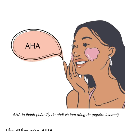
AHA là thành phần tẩy da chết và làm sáng da (nguồn: internet)