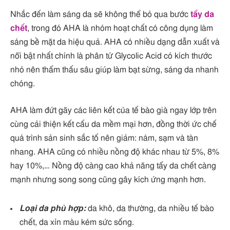
Nhắc đến làm sáng da sẽ không thể bỏ qua bước
tẩy da
chết
, trong đó AHA là nhóm hoạt chất có công dụng làm
sáng bề mặt da hiệu quả. AHA có nhiều dạng dẫn xuất và
nổi bật nhất chính là phân tử Glycolic Acid có kích thước
nhỏ nên thẩm thấu sâu giúp làm bạt sừng, sáng da nhanh
chóng.
AHA làm đứt gãy các liên kết của tế bào già ngay lớp trên
cùng cải thiện kết cấu da mềm mại hơn, đồng thời ức chế
quá trình sản sinh sắc tố nên giảm: nám, sạm và tàn
nhang. AHA cũng có nhiều nồng độ khác nhau từ 5%, 8%
hay 10%,… Nồng độ càng cao khả năng tẩy da chết càng
mạnh nhưng song song cũng gây kích ứng mạnh hơn.
Loại da phù hợp:
da khô, da thường, da nhiều tế bào
chết, da xỉn màu kém sức sống.