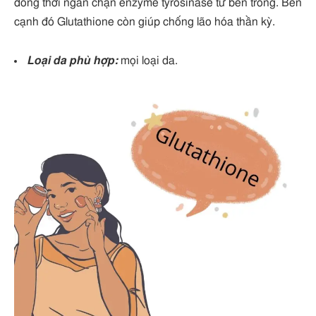
đồng thời ngăn chặn enzyme tyrosinase từ bên trong. Bên
cạnh đó Glutathione còn giúp chống lão hóa thần kỳ.
Loại da phù hợp:
mọi loại da.