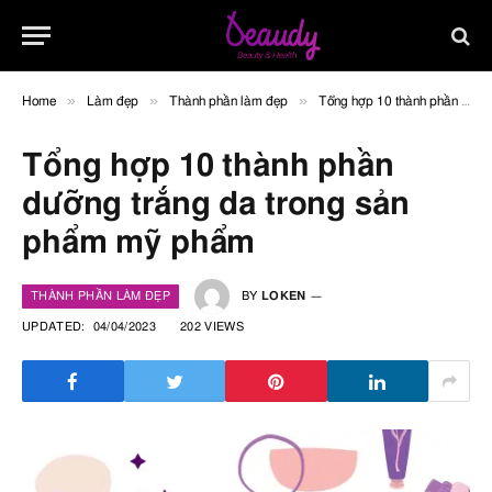
»
»
»
Home
Làm đẹp
Thành phần làm đẹp
Tổng hợp 10 thành phần dưỡng trắng da trong sản phẩm mỹ phẩm
Tổng hợp 10 thành phần
dưỡng trắng da trong sản
phẩm mỹ phẩm
THÀNH PHẦN LÀM ĐẸP
BY
LOKEN
UPDATED:
04/04/2023
202
VIEWS