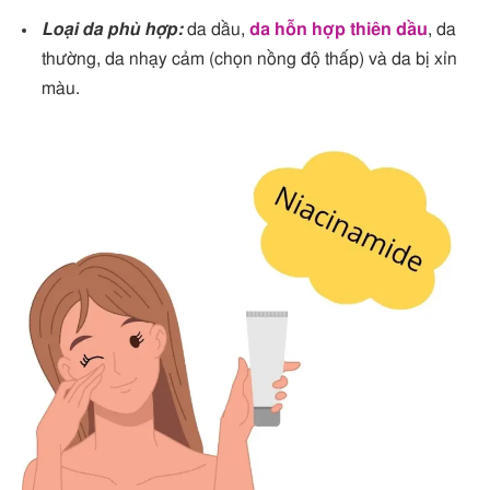
Loại da phù hợp:
da dầu,
da hỗn hợp thiên dầu
, da
thường, da nhạy cảm (chọn nồng độ thấp) và da bị xỉn
màu.