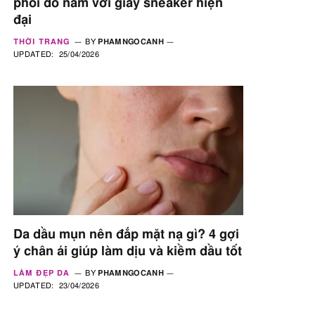
phối đồ nam với giày sneaker hiện
đại
THỜI TRANG
BY
PHAMNGOCANH
UPDATED:
25/04/2026
Da dầu mụn nên đắp mặt nạ gì? 4 gợi
ý chân ái giúp làm dịu và kiềm dầu tốt
LÀM ĐẸP DA
BY
PHAMNGOCANH
UPDATED:
23/04/2026