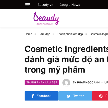
Beaudy.vn
Google News
»
»
»
Home
Làm đẹp
Thành phần làm đẹp
Cosmetic Ingr
Cosmetic Ingredient
đánh giá mức độ an 
trong mỹ phẩm
THÀNH PHẦN LÀM ĐẸP
BY
PHAMNGOCANH
UP
Facebook
Twitter
P