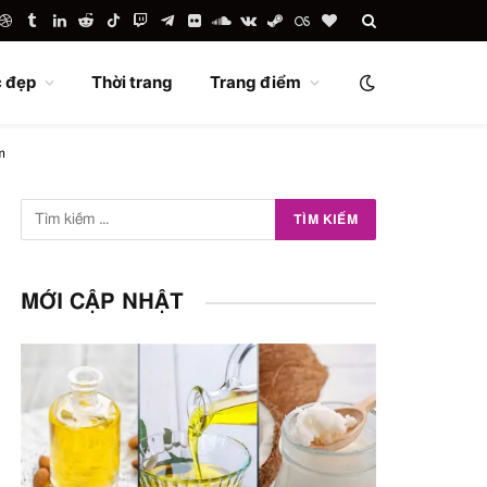
uTube
Dribbble
Tumblr
LinkedIn
Reddit
TikTok
Twitch
Telegram
Flickr
SoundCloud
VKontakte
Steam
Last.fm
BlogLovin
 đẹp
Thời trang
Trang điểm
m
MỚI CẬP NHẬT