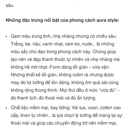
sâu.
Những đặc trưng nổi bật của phong cách aura style:
Gam màu trung tính, nhẹ nhàng nhưng có chiều sâu:
Trắng, be, nâu, xanh nhạt, xám tro, nude… là những
màu sắc chủ đạo trong phong cách này. Chúng giúp
tạo nên vẻ đẹp thanh thoát, tự nhiên và nhẹ nhàng mà
không hề mờ nhạt.-Form dáng tối giản – vừa vặn:
Những thiết kế tối giản, không rườm rà nhưng được
may đo kỹ lưỡng để tôn dáng, không ôm quá sát cũng
không rộng thùng thình. Mọi thứ đều ở mức “vừa đủ” –
đủ thanh lịch, đủ thoải mái và đủ ấn tượng.
Chất liệu mềm mại, bay bổng: Vải lụa, voan, cotton cao
cấp, linen tự nhiên… là lựa chọn lý tưởng để mang lại sự
thoải mái và giúp các chuyển động trở nên mềm mại,