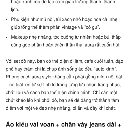
hoặc xanh rêu để tạo cảm giác trưởng thành, thanh
lịch.
Phụ kiện như mũ nồi, túi xách nhỏ hoặc hoa cài nhẹ
giúp tổng thể thêm phần vintage và “có gu”.
Makeup nhẹ nhàng, tóc buông tự nhiên hoặc búi thấp
cũng góp phần hoàn thiện thần thái aura rất cuốn hút.
Với set đồ này, bạn có thể diện đi làm, café cuối tuần, dạo
phố hay thậm chí là chụp ảnh sống ảo đều “auto xinh”.
Phong cách aura style không cần phải gồng mình nổi bật
– nó toát lên từ sự tinh tế trong từng lựa chọn trang phục,
chất liệu và cách bạn thể hiện chính mình. Chỉ cần một
chút khéo léo khi phối đồ, bạn sẽ dễ dàng trở thành tâm
điểm với một vẻ đẹp nhẹ nhàng, bí ẩn và đầy khí chất.
Áo kiểu vải voan + chân váy jeans dài +