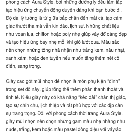
phong cách Aura Style, bởi những đường ly đều tăm tắp
tạo hiệu ứng chuyển động duyên dáng khi bạn bước đi.
Độ dài lý tưởng là từ giữa bắp chân đến mắt cá, tạo cảm
giác thướt tha mà vẫn kín đáo, lịch sự. Những chất liệu
như voan lụa, chiffon hoặc poly nhẹ giúp váy đổ dáng đẹp
và tạo hiệu ứng bay nhẹ mỗi khi gió lướt qua. Màu sắc
nên chọn những tông nhã nhặn như trắng kem, nâu nhạt,
xanh xám, hoặc đen tuyền nếu muốn tăng thêm nét cổ
điển, sang trọng.
Giày cao gót mũi nhọn đế nhọn là món phụ kiện “đinh”
trong set đồ này, giúp tổng thể thêm phần thanh thoát và
tinh tế. Kiểu giày này có khả năng “kéo dài” chân thị giác,
tạo sự chỉn chu, lịch thiệp và rất phù hợp với các dịp cần
sự trang trọng. Đối với phong cách thời trang Aura Style,
giày mũi nhọn nên chọn những gam màu nhẹ nhàng như
nude, trắng, kem hoặc màu pastel đồng điệu với váy/áo.