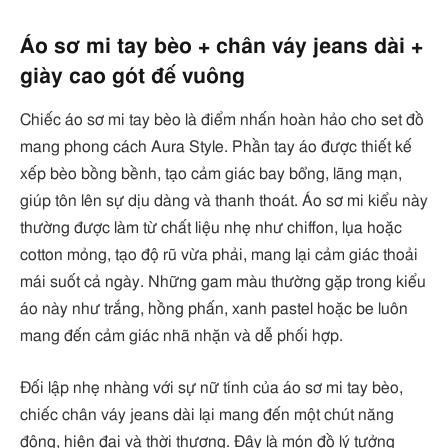
Áo sơ mi tay bèo + chân váy jeans dài +
giày cao gót đế vuông
Chiếc áo sơ mi tay bèo là điểm nhấn hoàn hảo cho set đồ
mang phong cách Aura Style. Phần tay áo được thiết kế
xếp bèo bồng bềnh, tạo cảm giác bay bổng, lãng mạn,
giúp tôn lên sự dịu dàng và thanh thoát. Áo sơ mi kiểu này
thường được làm từ chất liệu nhẹ như chiffon, lụa hoặc
cotton mỏng, tạo độ rũ vừa phải, mang lại cảm giác thoải
mái suốt cả ngày. Những gam màu thường gặp trong kiểu
áo này như trắng, hồng phấn, xanh pastel hoặc be luôn
mang đến cảm giác nhã nhặn và dễ phối hợp.
Đối lập nhẹ nhàng với sự nữ tính của áo sơ mi tay bèo,
chiếc chân váy jeans dài lại mang đến một chút năng
động, hiện đại và thời thượng. Đây là món đồ lý tưởng