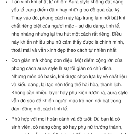
Tôn vinh khí chất tự nhiên: Aura style không đặt nặng
yếu tố trang điểm đậm hay những bộ đồ quá cầu kỳ.
Thay vào đó, phong cách này tập trung làm nổi bật khí
chất riêng biệt của người mặc – sự dịu dàng, tinh tế,
nhẹ nhàng nhưng lại thu hút một cách rất riêng. Điều
này khiến nhiều phụ nữ cảm thấy được là chính mình,
thoải mái và vẫn xinh đẹp theo cách tự nhiên nhất.
Đơn giản mà không đơn điệu: Một điểm cộng lớn của
phong cách aura style là sự tối giản có chủ đích.
Những món đồ basic, khi được chọn lựa kỹ về chất liệu
và kiểu dáng, lại tạo nên tổng thể hài hòa, thanh lịch.
Không cần nhiều layer hay phụ kiện rườm rà, aura style
vẫn đủ sức để khiến người mặc trở nên nổi bật trong
đám đông một cách tinh tế.
Phù hợp với mọi hoàn cảnh và độ tuổi: Dù bạn là cô
sinh viên, cô nàng công sở hay phụ nữ trưởng thành,