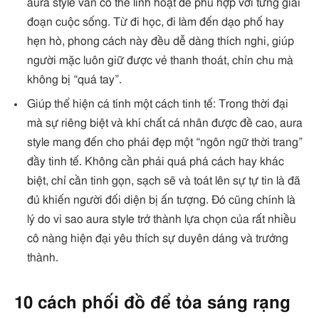
aura style vẫn có thể linh hoạt để phù hợp với từng giai
đoạn cuộc sống. Từ đi học, đi làm đến dạo phố hay
hẹn hò, phong cách này đều dễ dàng thích nghi, giúp
người mặc luôn giữ được vẻ thanh thoát, chỉn chu mà
không bị “quá tay”.
Giúp thể hiện cá tính một cách tinh tế: Trong thời đại
mà sự riêng biệt và khí chất cá nhân được đề cao, aura
style mang đến cho phái đẹp một “ngôn ngữ thời trang”
đầy tinh tế. Không cần phải quá phá cách hay khác
biệt, chỉ cần tinh gọn, sạch sẽ và toát lên sự tự tin là đã
đủ khiến người đối diện bị ấn tượng. Đó cũng chính là
lý do vì sao aura style trở thành lựa chọn của rất nhiều
cô nàng hiện đại yêu thích sự duyên dáng và trưởng
thành.
10 cách phối đồ để tỏa sáng rạng