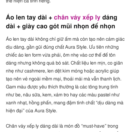
thể hiện cá tính riêng.
Áo len tay dài +
chân váy xếp ly
dáng
dài + giày cao gót mũi nhọn đế nhọn
Áo len tay dài không chỉ giữ ấm mà còn tạo nên cảm giác
dịu dàng, gần gũi đúng chất Aura Style. Ưu tiên những
chiếc áo len form vừa phải, ôm nhẹ vào cơ thể để tôn
dáng nhưng không quá bó sát. Chất liệu len mịn, co giãn
nhẹ như cashmere, len dệt kim mỏng hoặc acrylic giúp
tạo nên vẻ ngoài mềm mại, thoải mái mà vẫn thanh lịch.
Gam màu được yêu thích thường là các tông trung tính
như be, nâu sữa, kem, xám tro hay các màu pastel như
xanh nhạt, hồng phấn, mang đậm tính chất “dịu dàng mà
hiện đại” của Aura Style.
Chân váy xếp ly dáng dài là món đồ “must-have” trong