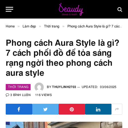
»
»
»
Home
Làm đẹp
Thời trang
Phong cách Aura Style là gì? 7 cách phối đồ để tỏa sáng rạng ngời theo phong cách aura style
Phong cách Aura Style là gì?
7 cách phối đồ để tỏa sáng
rạng ngời theo phong cách
aura style
THỜI TRANG
BY
THUYLINH2703
UPDATED:
03/06/2025
3 BÌNH LUẬN
116
VIEWS