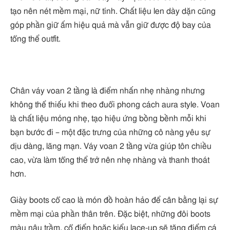
tạo nên nét mềm mại, nữ tính. Chất liệu len dày dặn cũng
góp phần giữ ấm hiệu quả mà vẫn giữ được độ bay của
tổng thể outfit.
Chân váy voan 2 tầng là điểm nhấn nhẹ nhàng nhưng
không thể thiếu khi theo đuổi phong cách aura style. Voan
là chất liệu mỏng nhẹ, tạo hiệu ứng bồng bềnh mỗi khi
bạn bước đi – một đặc trưng của những cô nàng yêu sự
dịu dàng, lãng mạn. Váy voan 2 tầng vừa giúp tôn chiều
cao, vừa làm tổng thể trở nên nhẹ nhàng và thanh thoát
hơn.
Giày boots cổ cao là món đồ hoàn hảo để cân bằng lại sự
mềm mại của phần thân trên. Đặc biệt, những đôi boots
màu nâu trầm, cổ điển hoặc kiểu lace-up sẽ tăng điểm cá