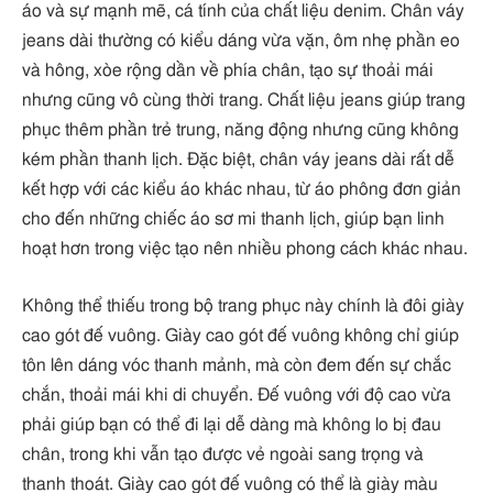
áo và sự mạnh mẽ, cá tính của chất liệu denim. Chân váy
jeans dài thường có kiểu dáng vừa vặn, ôm nhẹ phần eo
và hông, xòe rộng dần về phía chân, tạo sự thoải mái
nhưng cũng vô cùng thời trang. Chất liệu jeans giúp trang
phục thêm phần trẻ trung, năng động nhưng cũng không
kém phần thanh lịch. Đặc biệt, chân váy jeans dài rất dễ
kết hợp với các kiểu áo khác nhau, từ áo phông đơn giản
cho đến những chiếc áo sơ mi thanh lịch, giúp bạn linh
hoạt hơn trong việc tạo nên nhiều phong cách khác nhau.
Không thể thiếu trong bộ trang phục này chính là đôi giày
cao gót đế vuông. Giày cao gót đế vuông không chỉ giúp
tôn lên dáng vóc thanh mảnh, mà còn đem đến sự chắc
chắn, thoải mái khi di chuyển. Đế vuông với độ cao vừa
phải giúp bạn có thể đi lại dễ dàng mà không lo bị đau
chân, trong khi vẫn tạo được vẻ ngoài sang trọng và
thanh thoát. Giày cao gót đế vuông có thể là giày màu