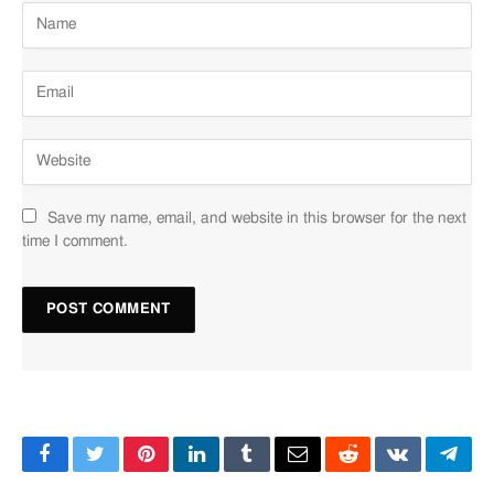
Save my name, email, and website in this browser for the next
time I comment.
Facebook
Twitter
Pinterest
LinkedIn
Tumblr
Email
Reddit
VKontakte
Tele