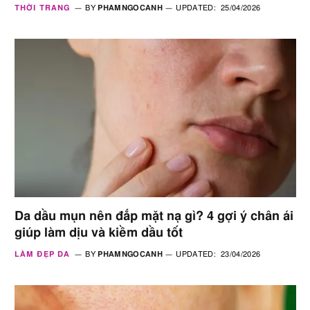
THỜI TRANG
BY
PHAMNGOCANH
UPDATED:
25/04/2026
Da dầu mụn nên đắp mặt nạ gì? 4 gợi ý chân ái
giúp làm dịu và kiềm dầu tốt
LÀM ĐẸP DA
BY
PHAMNGOCANH
UPDATED:
23/04/2026