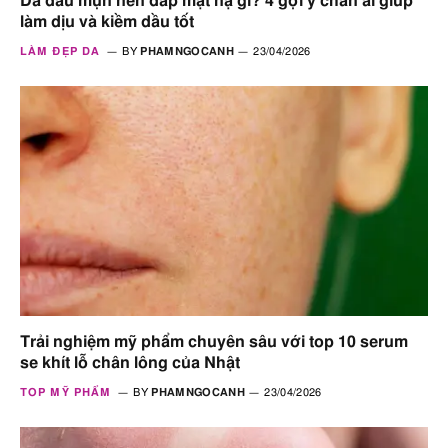
Da dầu mụn nên đắp mặt nạ gì? 4 gợi ý chân ái giúp
làm dịu và kiềm dầu tốt
LÀM ĐẸP DA
BY
PHAMNGOCANH
23/04/2026
Trải nghiệm mỹ phẩm chuyên sâu với top 10 serum
se khít lỗ chân lông của Nhật
TOP MỸ PHẨM
BY
PHAMNGOCANH
23/04/2026