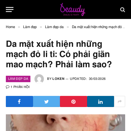
»
»
»
Home
Làm đẹp
Làm đẹp da
Da mặt xuất hiện những mạch đỏ li ti: Có phải giãn mao mạch? Phải làm sao?
Da mặt xuất hiện những
mạch đỏ li ti: Có phải giãn
mao mạch? Phải làm sao?
LÀM ĐẸP DA
BY
LOKEN
UPDATED:
30/03/2026
1 PHẢN HỒI