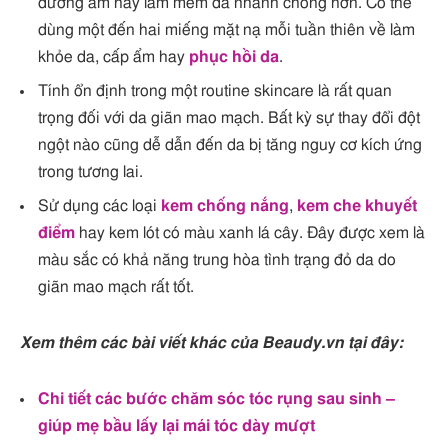
dưỡng ẩm hay làm mềm da nhanh chóng hơn. Có thể
dùng một đến hai miếng mặt nạ mỗi tuần thiên về làm
khỏe da, cấp ẩm hay
phục hồi da
.
Tính ổn định trong một routine skincare là rất quan
trọng đối với da giãn mao mạch. Bất kỳ sự thay đổi đột
ngột nào cũng dễ dẫn đến da bị tăng nguy cơ kích ứng
trong tương lai.
Sử dụng các loại
kem chống nắng
,
kem che khuyết
điểm
hay kem lót có màu xanh lá cây. Đây được xem là
màu sắc có khả năng trung hòa tình trạng đỏ da do
giãn mao mạch rất tốt.
Xem thêm các bài viết khác của Beaudy.vn tại đây:
Chi tiết các bước chăm sóc tóc rụng sau sinh –
giúp mẹ bầu lấy lại mái tóc dày mượt