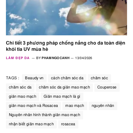
Chi tiết 3 phương pháp chống nắng cho da toàn diện
khỏi tia UV mùa hè
LÀM ĐẸP DA
BY
PHAMNGOCANH
13/04/2026
TAGS :
Beaudy vn
cách chăm sóc da
chăm sóc
chăm sóc da
chăm sóc da giãn mao mạch
Couperose
giãn mao mạch
Giãn mao mạch là gì
giãn mao mạch và Rosacea
mao mạch
nguyên nhân
Nguyên nhân hình thành giãn mao mạch
nhận biết giãn mao mạch
rosacea