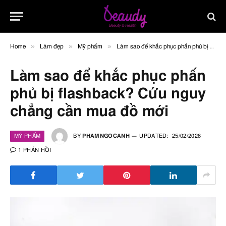
»
»
»
Home
Làm đẹp
Mỹ phẩm
Làm sao để khắc phục phấn phủ bị flashback? Cứu nguy chẳng cần mua đồ mới
Làm sao để khắc phục phấn
phủ bị flashback? Cứu nguy
chẳng cần mua đồ mới
MỸ PHẨM
BY
PHAMNGOCANH
UPDATED:
25/02/2026
1 PHẢN HỒI