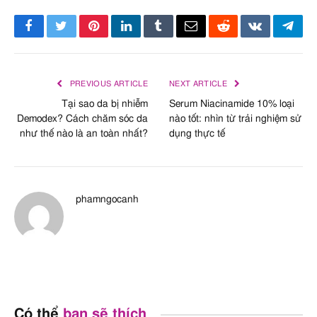
Facebook
Twitter
Pinterest
LinkedIn
Tumblr
Email
Reddit
VKontakte
Tele
PREVIOUS ARTICLE
NEXT ARTICLE
Tại sao da bị nhiễm
Serum Niacinamide 10% loại
Demodex? Cách chăm sóc da
nào tốt: nhìn từ trải nghiệm sử
như thế nào là an toàn nhất?
dụng thực tế
phamngocanh
Có thể
bạn sẽ thích