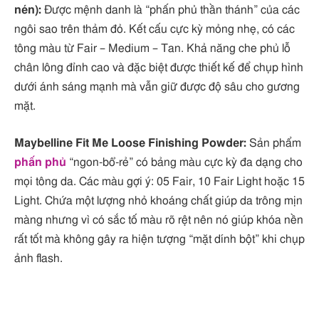
nén):
Được mệnh danh là “phấn phủ thần thánh” của các
ngôi sao trên thảm đỏ. Kết cấu cực kỳ mỏng nhẹ, có các
tông màu từ Fair – Medium – Tan. Khả năng che phủ lỗ
chân lông đỉnh cao và đặc biệt được thiết kế để chụp hình
dưới ánh sáng mạnh mà vẫn giữ được độ sâu cho gương
mặt.
Maybelline Fit Me Loose Finishing Powder:
Sản phẩm
phấn phủ
“ngon-bổ-rẻ” có bảng màu cực kỳ đa dạng cho
mọi tông da. Các màu gợi ý: 05 Fair, 10 Fair Light hoặc 15
Light. Chứa một lượng nhỏ khoáng chất giúp da trông mịn
màng nhưng vì có sắc tố màu rõ rệt nên nó giúp khóa nền
rất tốt mà không gây ra hiện tượng “mặt dính bột” khi chụp
ảnh flash.