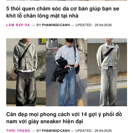
5 thói quen chăm sóc da cơ bản giúp bạn se
khít lỗ chân lông mặt tại nhà
LÀM ĐẸP DA
BY
PHAMNGOCANH
UPDATED:
25/04/2026
Cân đẹp mọi phong cách với 14 gợi ý phối đồ
nam với giày sneaker hiện đại
THỜI TRANG
BY
PHAMNGOCANH
UPDATED:
25/04/2026