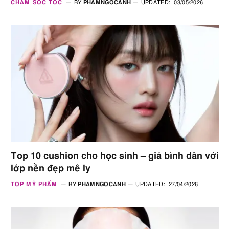
CHĂM SÓC TÓC
BY
PHAMNGOCANH
UPDATED:
03/05/2026
Top 10 cushion cho học sinh – giá bình dân với
lớp nền đẹp mê ly
TOP MỸ PHẨM
BY
PHAMNGOCANH
UPDATED:
27/04/2026