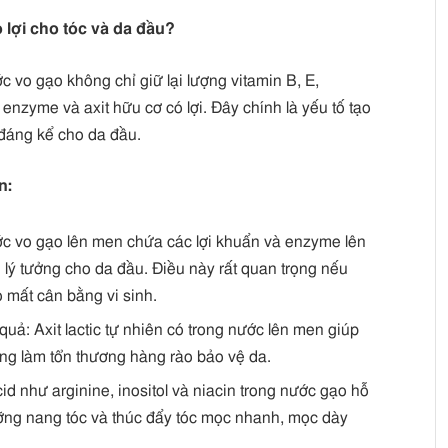
ó lợi cho tóc và da đầu?
c vo gạo không chỉ giữ lại lượng vitamin B, E,
enzyme và axit hữu cơ có lợi. Đây chính là yếu tố tạo
 đáng kể cho da đầu.
n:
ớc vo gạo lên men chứa các lợi khuẩn và enzyme lên
 lý tưởng cho da đầu. Điều này rất quan trọng nếu
 mất cân bằng vi sinh.
uả: Axit lactic tự nhiên có trong nước lên men giúp
ông làm tổn thương hàng rào bảo vệ da.
id như arginine, inositol và niacin trong nước gạo hỗ
ưỡng nang tóc và thúc đẩy tóc mọc nhanh, mọc dày