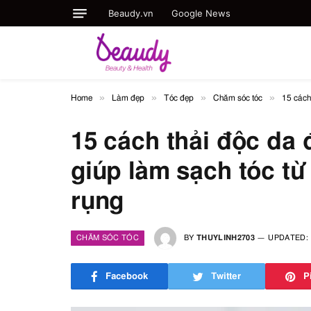
Beaudy.vn
Google News
»
»
»
»
Home
Làm đẹp
Tóc đẹp
Chăm sóc tóc
15 cách
15 cách thải độc da 
giúp làm sạch tóc từ
rụng
CHĂM SÓC TÓC
BY
THUYLINH2703
UPDATED:
Facebook
Twitter
P