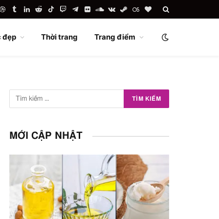
uTube
Dribbble
Tumblr
LinkedIn
Reddit
TikTok
Twitch
Telegram
Flickr
SoundCloud
VKontakte
Steam
Last.fm
BlogLovin
 đẹp
Thời trang
Trang điểm
MỚI CẬP NHẬT