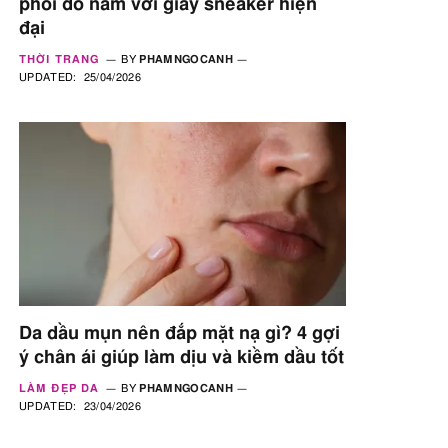
phối đồ nam với giày sneaker hiện
đại
THỜI TRANG
BY
PHAMNGOCANH
UPDATED:
25/04/2026
Da dầu mụn nên đắp mặt nạ gì? 4 gợi
ý chân ái giúp làm dịu và kiềm dầu tốt
LÀM ĐẸP DA
BY
PHAMNGOCANH
UPDATED:
23/04/2026