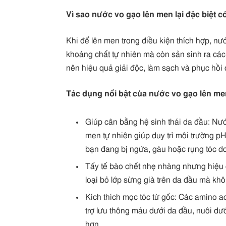
Vì sao nước vo gạo lên men lại đặc biệt c
Khi để lên men trong điều kiện thích hợp, nướ
khoáng chất tự nhiên mà còn sản sinh ra các 
nên hiệu quả giải độc, làm sạch và phục hồi
Tác dụng nổi bật của nước vo gạo lên me
Giúp cân bằng hệ sinh thái da đầu: Nư
men tự nhiên giúp duy trì môi trường pH
bạn đang bị ngứa, gàu hoặc rụng tóc do
Tẩy tế bào chết nhẹ nhàng nhưng hiệu q
loại bỏ lớp sừng già trên da đầu mà kh
Kích thích mọc tóc từ gốc: Các amino ac
trợ lưu thông máu dưới da đầu, nuôi d
hơn.