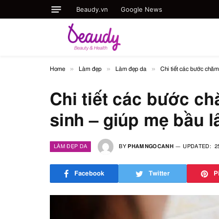
Beaudy.vn
Google News
»
»
»
Home
Làm đẹp
Làm đẹp da
Chi tiết các bước chăm
Chi tiết các bước ch
sinh – giúp mẹ bầu l
LÀM ĐẸP DA
BY
PHAMNGOCANH
UPDATED:
2
Facebook
Twitter
P