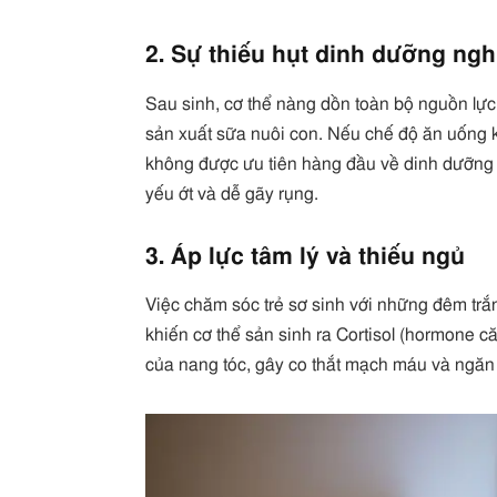
2. Sự thiếu hụt dinh dưỡng ng
Sau sinh, cơ thể nàng dồn toàn bộ nguồn lự
sản xuất sữa nuôi con. Nếu chế độ ăn uống 
không được ưu tiên hàng đầu về dinh dưỡng so
yếu ớt và dễ gãy rụng.
3. Áp lực tâm lý và thiếu ngủ
Việc chăm sóc trẻ sơ sinh với những đêm trắn
khiến cơ thể sản sinh ra Cortisol (hormone că
của nang tóc, gây co thắt mạch máu và ngăn