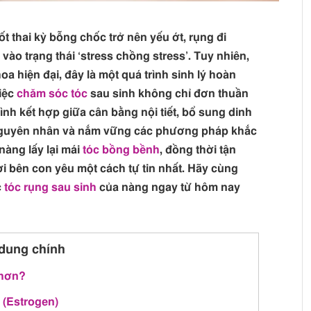
t thai kỳ bỗng chốc trở nên yếu ớt, rụng đi
vào trạng thái ‘stress chồng stress’. Tuy nhiên,
oa hiện đại, đây là một quá trình sinh lý hoàn
Việc
chăm sóc tóc
sau sinh không chỉ đơn thuần
rình kết hợp giữa cân bằng nội tiết, bổ sung dinh
nguyên nhân và nắm vững các phương pháp khắc
nàng lấy lại mái
tóc bồng bềnh
, đồng thời tận
 bên con yêu một cách tự tin nhất. Hãy cùng
c
tóc rụng sau sinh
của nàng ngay từ hôm nay
dung chính
 hơn?
ố (Estrogen)