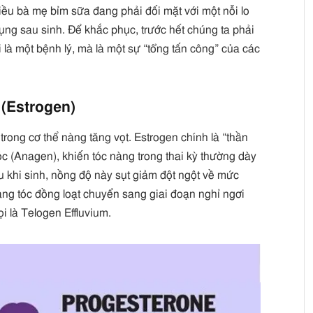
ều bà mẹ bỉm sữa đang phải đối mặt với một nỗi lo
ụng sau sinh. Để khắc phục, trước hết chúng ta phải
 là một bệnh lý, mà là một sự “tổng tấn công” của các
ố (Estrogen)
trong cơ thể nàng tăng vọt. Estrogen chính là “thần
tóc (Anagen), khiến tóc nàng trong thai kỳ thường dày
u khi sinh, nồng độ này sụt giảm đột ngột về mức
ang tóc đồng loạt chuyển sang giai đoạn nghỉ ngơi
i là Telogen Effluvium.