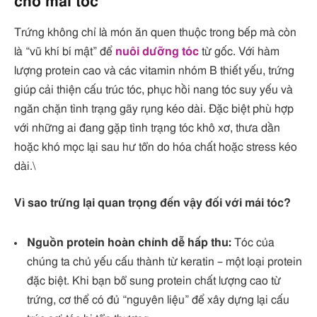
cho mái tóc
Trứng không chỉ là món ăn quen thuộc trong bếp mà còn
là “vũ khí bí mật” để
nuôi dưỡng tóc
từ gốc. Với hàm
lượng protein cao và các vitamin nhóm B thiết yếu, trứng
giúp cải thiện cấu trúc tóc, phục hồi nang tóc suy yếu và
ngăn chặn tình trạng gãy rụng kéo dài. Đặc biệt phù hợp
với những ai đang gặp tình trạng tóc khô xơ, thưa dần
hoặc khó mọc lại sau hư tổn do hóa chất hoặc stress kéo
dài.\
Vì sao trứng lại quan trọng đến vậy đối với mái tóc?
Nguồn protein hoàn chỉnh dễ hấp thu:
Tóc của
chúng ta chủ yếu cấu thành từ keratin – một loại protein
đặc biệt. Khi bạn bổ sung protein chất lượng cao từ
trứng, cơ thể có đủ “nguyên liệu” để xây dựng lại cấu