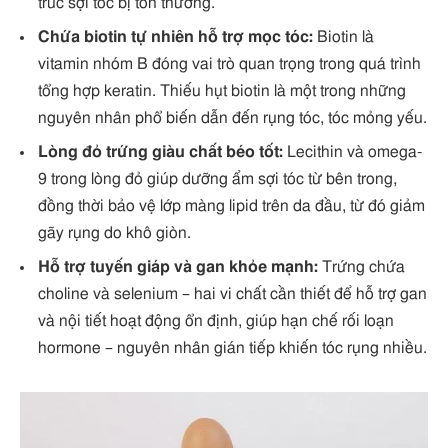
trúc sợi tóc bị tổn thương.
Chứa biotin tự nhiên hỗ trợ mọc tóc:
Biotin là
vitamin nhóm B đóng vai trò quan trọng trong quá trình
tổng hợp keratin. Thiếu hụt biotin là một trong những
nguyên nhân phổ biến dẫn đến rụng tóc, tóc mỏng yếu.
Lòng đỏ trứng giàu chất béo tốt:
Lecithin và omega-
9 trong lòng đỏ giúp dưỡng ẩm sợi tóc từ bên trong,
đồng thời bảo vệ lớp màng lipid trên da đầu, từ đó giảm
gãy rụng do khô giòn.
Hỗ trợ tuyến giáp và gan khỏe mạnh:
Trứng chứa
choline và selenium – hai vi chất cần thiết để hỗ trợ gan
và nội tiết hoạt động ổn định, giúp hạn chế rối loạn
hormone – nguyên nhân gián tiếp khiến tóc rụng nhiều.