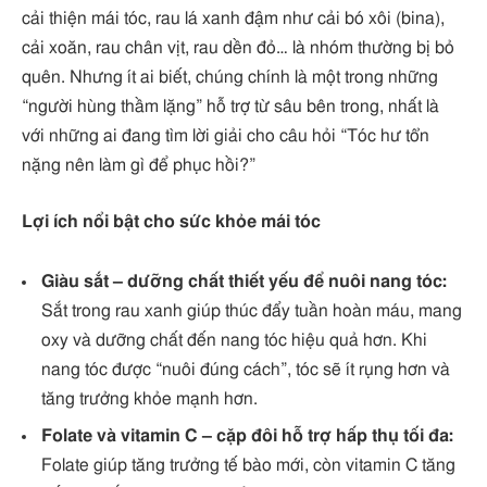
cải thiện mái tóc, rau lá xanh đậm như cải bó xôi (bina),
cải xoăn, rau chân vịt, rau dền đỏ… là nhóm thường bị bỏ
quên. Nhưng ít ai biết, chúng chính là một trong những
“người hùng thầm lặng” hỗ trợ từ sâu bên trong, nhất là
với những ai đang tìm lời giải cho câu hỏi “Tóc hư tổn
nặng nên làm gì để phục hồi?”
Lợi ích nổi bật cho sức khỏe mái tóc
Giàu sắt – dưỡng chất thiết yếu để nuôi nang tóc:
Sắt trong rau xanh giúp thúc đẩy tuần hoàn máu, mang
oxy và dưỡng chất đến nang tóc hiệu quả hơn. Khi
nang tóc được “nuôi đúng cách”, tóc sẽ ít rụng hơn và
tăng trưởng khỏe mạnh hơn.
Folate và vitamin C – cặp đôi hỗ trợ hấp thụ tối đa:
Folate giúp tăng trưởng tế bào mới, còn vitamin C tăng