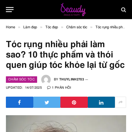
»
»
»
»
Home
Làm đẹp
Tóc đẹp
Chăm sóc tóc
Tóc rụng nhiều phải làm sao? 10 thực phẩm và thói quen giúp tóc khỏe lại từ gốc
Tóc rụng nhiều phải làm
sao? 10 thực phẩm và thói
quen giúp tóc khỏe lại từ gốc
CHĂM SÓC TÓC
BY
THUYLINH2703
UPDATED:
14/07/2025
1 PHẢN HỒI