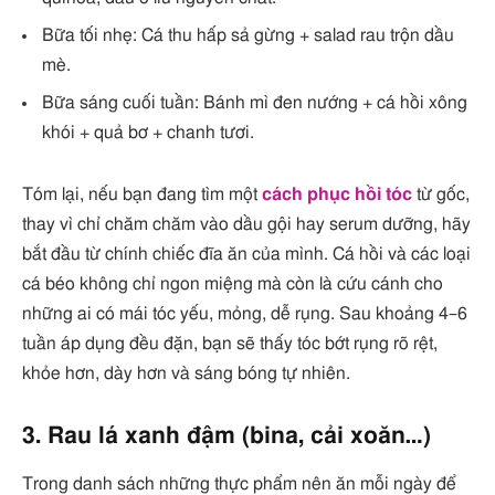
Bữa tối nhẹ: Cá thu hấp sả gừng + salad rau trộn dầu
mè.
Bữa sáng cuối tuần: Bánh mì đen nướng + cá hồi xông
khói + quả bơ + chanh tươi.
Tóm lại, nếu bạn đang tìm một
cách phục hồi tóc
từ gốc,
thay vì chỉ chăm chăm vào dầu gội hay serum dưỡng, hãy
bắt đầu từ chính chiếc đĩa ăn của mình. Cá hồi và các loại
cá béo không chỉ ngon miệng mà còn là cứu cánh cho
những ai có mái tóc yếu, mỏng, dễ rụng. Sau khoảng 4–6
tuần áp dụng đều đặn, bạn sẽ thấy tóc bớt rụng rõ rệt,
khỏe hơn, dày hơn và sáng bóng tự nhiên.
3. Rau lá xanh đậm (bina, cải xoăn…)
Trong danh sách những thực phẩm nên ăn mỗi ngày để