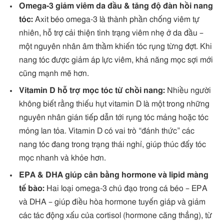
Omega-3 giảm viêm da đầu & tăng độ đàn hồi nang
tóc:
Axit béo omega-3 là thành phần chống viêm tự
nhiên, hỗ trợ cải thiện tình trạng viêm nhẹ ở da đầu –
một nguyên nhân âm thầm khiến tóc rụng từng đợt. Khi
nang tóc được giảm áp lực viêm, khả năng mọc sợi mới
cũng mạnh mẽ hơn.
Vitamin D hỗ trợ mọc tóc từ chồi nang:
Nhiều người
không biết rằng thiếu hụt vitamin D là một trong những
nguyên nhân gián tiếp dẫn tới rụng tóc mảng hoặc tóc
mỏng lan tỏa. Vitamin D có vai trò “đánh thức” các
nang tóc đang trong trạng thái nghỉ, giúp thúc đẩy tóc
mọc nhanh và khỏe hơn.
EPA & DHA giúp cân bằng hormone và lipid màng
tế bào:
Hai loại omega-3 chủ đạo trong cá béo – EPA
và DHA – giúp điều hòa hormone tuyến giáp và giảm
các tác động xấu của cortisol (hormone căng thẳng), từ