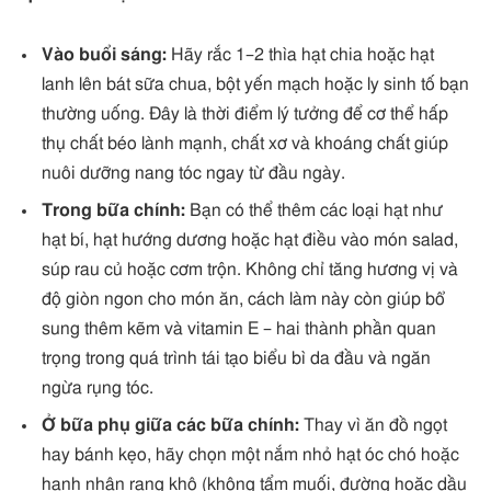
Vào buổi sáng:
Hãy rắc 1–2 thìa hạt chia hoặc hạt
lanh lên bát sữa chua, bột yến mạch hoặc ly sinh tố bạn
thường uống. Đây là thời điểm lý tưởng để cơ thể hấp
thụ chất béo lành mạnh, chất xơ và khoáng chất giúp
nuôi dưỡng nang tóc ngay từ đầu ngày.
Trong bữa chính:
Bạn có thể thêm các loại hạt như
hạt bí, hạt hướng dương hoặc hạt điều vào món salad,
súp rau củ hoặc cơm trộn. Không chỉ tăng hương vị và
độ giòn ngon cho món ăn, cách làm này còn giúp bổ
sung thêm kẽm và vitamin E – hai thành phần quan
trọng trong quá trình tái tạo biểu bì da đầu và ngăn
ngừa rụng tóc.
Ở bữa phụ giữa các bữa chính:
Thay vì ăn đồ ngọt
hay bánh kẹo, hãy chọn một nắm nhỏ hạt óc chó hoặc
hạnh nhân rang khô (không tẩm muối, đường hoặc dầu