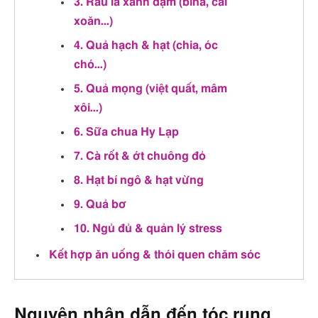
3. Rau lá xanh đậm (bina, cải
xoăn…)
4. Quả hạch & hạt (chia, óc
chó…)
5. Quả mọng (việt quất, mâm
xôi…)
6. Sữa chua Hy Lạp
7. Cà rốt & ớt chuông đỏ
8. Hạt bí ngô & hạt vừng
9. Quả bơ
10. Ngủ đủ & quản lý stress
Kết hợp ăn uống & thói quen chăm sóc
Nguyên nhân dẫn đến tóc rụng