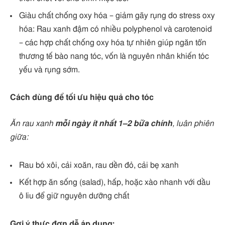
Giàu chất chống oxy hóa – giảm gãy rụng do stress oxy
hóa: Rau xanh đậm có nhiều polyphenol và carotenoid
– các hợp chất chống oxy hóa tự nhiên giúp ngăn tổn
thương tế bào nang tóc, vốn là nguyên nhân khiến tóc
yếu và rụng sớm.
Cách dùng để tối ưu hiệu quả cho tóc
Ăn rau xanh
mỗi ngày ít nhất 1–2 bữa chính
, luân phiên
giữa:
Rau bó xôi, cải xoăn, rau dền đỏ, cải bẹ xanh
Kết hợp ăn sống (salad), hấp, hoặc xào nhanh với dầu
ô liu để giữ nguyên dưỡng chất
Gợi ý thực đơn dễ áp dụng: