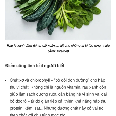
Rau lá xanh đậm (bina, cải xoăn…) tốt cho những ai bị tóc rụng nhiểu
(Ảnh: Internet)
Điểm cộng tinh tế ít người biết
Chất xơ và chlorophyll – “bộ đôi dọn đường” cho hấp
thụ vi chất: Không chỉ là nguồn vitamin, rau xanh còn
giúp làm sạch đường ruột, cân bằng hệ vi sinh và loại
bỏ độc tố – từ đó gián tiếp cải thiện khả năng hấp thu
protein, kẽm, sắt… Những dưỡng chất này có vai trò
then chốt với chu trình mọc tóc.