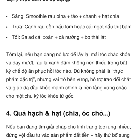
Sáng: Smoothie rau bina + táo + chanh + hạt chia
Trưa: Canh rau dền nấu tôm hoặc cải ngọt nấu thịt bằm
Tối: Salad cải xoăn + cá nướng + bơ thái lát
Tóm lại, nếu bạn đang nỗ lực để lấy lại mái tóc chắc khỏe
và dày mượt, rau lá xanh đậm không nên thiếu trong bất
kỳ chế độ ăn phục hồi tóc nào. Dù không phải là “thực
phẩm đặc trị”, nhưng vai trò bền vững, hỗ trợ trao đổi chất
và giúp da đầu khỏe mạnh chính là nền tảng vững chắc
cho một chu kỳ tóc khỏe từ gốc.
4. Quả hạch & hạt (chia, óc chó…)
Nếu bạn đang tìm giải pháp cho tình trạng tóc rụng nhiều,
đừng vội đầu tư vào sản phẩm đắt tiền – hãy thử bổ sung