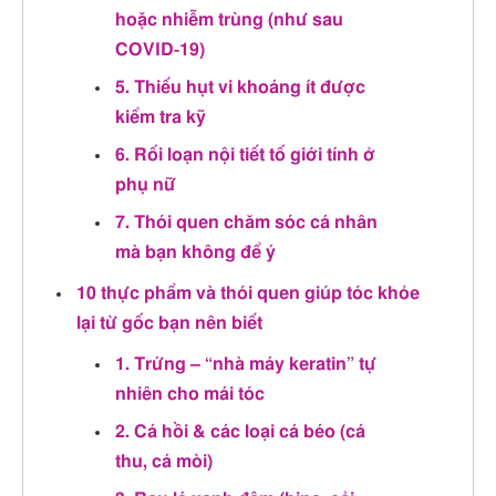
hoặc nhiễm trùng (như sau
COVID‑19)
5. Thiếu hụt vi khoáng ít được
kiểm tra kỹ
6. Rối loạn nội tiết tố giới tính ở
phụ nữ
7. Thói quen chăm sóc cá nhân
mà bạn không để ý
10 thực phẩm và thói quen giúp tóc khỏe
lại từ gốc bạn nên biết
1. Trứng – “nhà máy keratin” tự
nhiên cho mái tóc
2. Cá hồi & các loại cá béo (cá
thu, cá mòi)