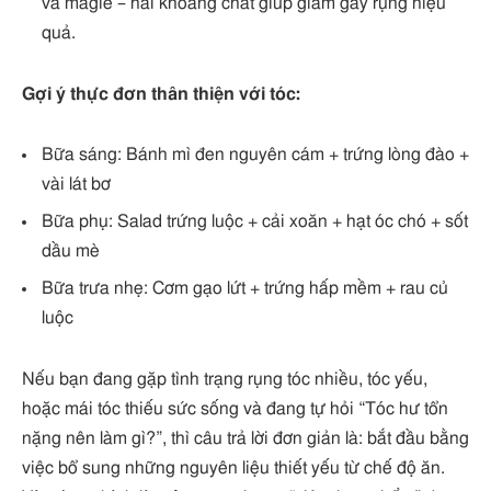
và magie – hai khoáng chất giúp giảm gãy rụng hiệu
quả.
Gợi ý thực đơn thân thiện với tóc:
Bữa sáng: Bánh mì đen nguyên cám + trứng lòng đào +
vài lát bơ
Bữa phụ: Salad trứng luộc + cải xoăn + hạt óc chó + sốt
dầu mè
Bữa trưa nhẹ: Cơm gạo lứt + trứng hấp mềm + rau củ
luộc
Nếu bạn đang gặp tình trạng rụng tóc nhiều, tóc yếu,
hoặc mái tóc thiếu sức sống và đang tự hỏi “Tóc hư tổn
nặng nên làm gì?”, thì câu trả lời đơn giản là: bắt đầu bằng
việc bổ sung những nguyên liệu thiết yếu từ chế độ ăn.