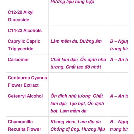
Hương liệu tổng hợp
phần);
C12-20 Alkyl
B – Nguy cơ trung bình
(3
Glucoside
thành phần);
C14-22 Alcohols
Điểm EWG
1 – Nguy cơ thấp
(29 thành
phần);
Caprylic Capric
Làm mềm da
,
Dưỡng ẩm
B – Nguy c
Triglyceride
trung bình
2 – Nguy cơ thấp
(4 thành
phần);
Carbomer
Chất làm đặc
,
Ổn định nhũ
A – An toà
EWG VERIFIED – An toàn
tương
,
Chất tạo độ nhớt
(1 thành phần);
Centaurea Cyanus
Flower Extract
Loại da phù hợp
Da khô
,
Da nhạy cảm
Cetearyl Alcohol
Ổn định nhũ tương
,
Chất
A – An toà
Tác dụng phụ của
Kích ứng mắt
,
Kích ứng da
,
làm đặc
,
Tạo bọt
,
Ổn định
thành phần
Kích ứng nhẹ
bọt
,
Làm mềm da
Bài viết chi tiết về các
Glutathione là gì? Công
Chamomilla
Kháng viêm
,
Làm dịu da
,
B – Nguy c
thành phần
dụng và cách dùng
Recutita Flower
Chống dị ứng
,
Hương liệu
trung bình
Glutathione trong làm đẹp