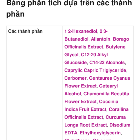
Bảng phân tích dựa trên các thành
phần
Các thành phần
1 2-Hexanediol
,
2 3-
Butanediol
,
Allantoin
,
Borago
Officinalis Extract
,
Butylene
Glycol
,
C12-20 Alkyl
Glucoside
,
C14-22 Alcohols
,
Caprylic Capric Triglyceride
,
Carbomer
,
Centaurea Cyanus
Flower Extract
,
Cetearyl
Alcohol
,
Chamomilla Recutita
Flower Extract
,
Coccinia
Indica Fruit Extract
,
Corallina
Officinalis Extract
,
Curcuma
Longa Root Extract
,
Disodium
EDTA
,
Ethylhexylglycerin
,