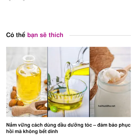
Solanum
Dưỡng ẩm
,
Làm dịu da
N/A – Not
Melongena Fruit
Available
Extract
Có thể
bạn sẽ thích
SORBITAN
Chất hoạt động bề mặt
,
B – Nguy c
ISOSTEARATE
Chất nhũ hóa
trung bình
Trehalose
Dưỡng ẩm
A – An toà
Tromethamine
Trung hòa pH
,
Tăng độ
A – An toà
nhớt
,
Dưỡng ẩm
Nắm vững cách dùng dầu dưỡng tóc – đảm bảo phục
Water
Dung môi
,
Chất hoà tan
,
A – An toà
hồi mà không bết dính
Ổn định nhũ tương
,
Làm