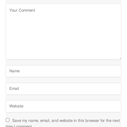
Hydrogenated
Didecene
Hydrolyzed
Chất giữ ẩm
A – An toà
Hyaluronic Acid
Hydrolyzed
Cấp ẩm
,
Chống lão hóa
A – An toà
Sodium
Hyaluronate
Hydroxyethyl
Acrylate Sodium
Acryloyldimethyl
Taurate
Copolymer
Lavandula
Làm sạch
,
Chất khử mùi
,
N/A – Not
Angustifolia
Tạo mùi hương
Available
Save my name, email, and website in this browser for the next
Flower Extract
time I comment.