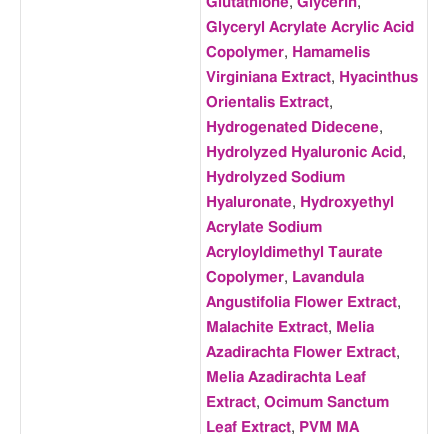
Glutathione
,
Glycerin
,
Glyceryl Acrylate Acrylic Acid
Copolymer
,
Hamamelis
Virginiana Extract
,
Hyacinthus
Orientalis Extract
,
Hydrogenated Didecene
,
Hydrolyzed Hyaluronic Acid
,
Hydrolyzed Sodium
Hyaluronate
,
Hydroxyethyl
Acrylate Sodium
Acryloyldimethyl Taurate
Copolymer
,
Lavandula
Angustifolia Flower Extract
,
Malachite Extract
,
Melia
Azadirachta Flower Extract
,
Melia Azadirachta Leaf
Extract
,
Ocimum Sanctum
Leaf Extract
,
PVM MA