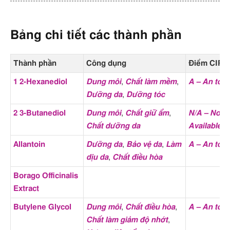
Copolymer
,
Panthenol
,
Pentylene Glycol
,
Salvia
Sclarea Extract
,
Sodium
Bảng chi tiết các thành phần
Acetylated Hyaluronate
,
Sodium hyaluronate
,
Sodium
Thành phần
Công dụng
Điểm CIR
Hyaluronate Crosspolymer
,
Solanum Melongena Fruit
1 2-Hexanediol
Dung môi
,
Chất làm mềm
,
A – An toà
Extract
,
SORBITAN
Dưỡng da
,
Dưỡng tóc
ISOSTEARATE
,
Trehalose
,
2 3-Butanediol
Dung môi
,
Chất giữ ẩm
,
N/A – Not
Tromethamine
,
Water
,
Chất dưỡng da
Available
Xanthan Gum
Allantoin
Dưỡng da
,
Bảo vệ da
,
Làm
A – An toà
Công dụng
Dưỡng da
,
Dưỡng ẩm
,
Làm dịu
dịu da
,
Chất điều hòa
da
,
Làm mềm da
,
Chống oxy
hóa
,
Kháng khuẩn
,
Chống lão
Borago Officinalis
hóa
Extract
Điểm CIR
A – An toàn
(19 thành phần);
Butylene Glycol
Dung môi
,
Chất điều hòa
,
A – An toà
Chất làm giảm độ nhớt
,
N/A – Not Available
(9 thành