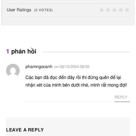
Ethylhexylglycerin
Chất khử mùi
,
Dưỡng ẩm
,
A – An toà
8
User Ratings
(
0
VOTES)
Chất bảo quản
0
Glutathione
Làm sáng da
,
Phục hồi da
,
Chống oxy hóa
Glycerin
Dưỡng ẩm da
,
Giữ ẩm da
,
A – An toà
1
phản hồi
Dưỡng tóc
,
Chất giảm độ
nhớt
,
Tạo hương thơm
,
Chất làm biến tính
phamngocanh
on
08/12/2024 08:09
Các bạn đã đọc đến đây rồi thì đừng quên để lại
Glyceryl Acrylate
Chất giữ ẩm
,
Kiểm soát độ
A – An toà
nhận xét của mình bên dưới nhé, mình rất mong đợi!
Acrylic Acid
nhớt
Copolymer
REPLY
Hamamelis
Virginiana Extract
Hyacinthus
Orientalis Extract
LEAVE A REPLY