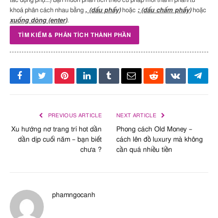
tác dụng phụ...) bạn muốn phân tích theo cú pháp mỗi thành phần/từ
mềm da
,
Phục hồi tóc hư
khoá phân cách nhau bằng
, (dấu phẩy)
hoặc
; (dấu chấm phẩy)
hoặc
tổn
,
Chất giữ ẩm
,
Làm dịu
xuống dòng (enter)
.
da
,
Trẻ hóa da
Pentylene Glycol
Chất điều hòa da
,
Chất
A – An toà
bảo quản
Salvia Sclarea
Facebook
Twitter
Pinterest
LinkedIn
Tumblr
Email
Reddit
VKontakte
Tele
Extract
Sodium
Giữ ẩm da
Acetylated
PREVIOUS ARTICLE
NEXT ARTICLE
Hyaluronate
Xu hướng nơ trang trí hot dần
Phong cách Old Money –
dần dịp cuối năm – bạn biết
cách lên đồ luxury mà không
chưa ?
cần quá nhiều tiền
Sodium
Giảm bong tróc
,
Làm mềm
A – An toà
hyaluronate
da
Sodium
Ổn định kết cấu
,
Dưỡng da
phamngocanh
Hyaluronate
Crosspolymer