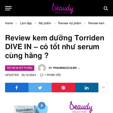
»
»
»
»
Home
Làm đẹp
Mỹ phẩm
Review mỹ phẩm
Review kem dưỡng Torriden DIVE IN – có tốt như serum cùng hãng ?
Review kem dưỡng Torriden
DIVE IN – có tốt như serum
cùng hãng ?
REVIEW MỸ PHẨM
BY
PHAMNGOCANH
UPDATED:
25/12/2024
1 PHẢN HỒI