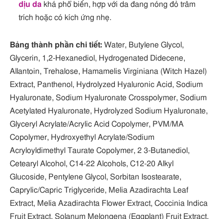
dịu da
khá phổ biến, hợp với da đang nóng đỏ trâm
trích hoặc có kích ứng nhẹ.
Bảng thành phần chi tiết:
Water, Butylene Glycol,
Glycerin, 1,2-Hexanediol, Hydrogenated Didecene,
Allantoin, Trehalose, Hamamelis Virginiana (Witch Hazel)
Extract, Panthenol, Hydrolyzed Hyaluronic Acid, Sodium
Hyaluronate, Sodium Hyaluronate Crosspolymer, Sodium
Acetylated Hyaluronate, Hydrolyzed Sodium Hyaluronate,
Glyceryl Acrylate/Acrylic Acid Copolymer, PVM/MA
Copolymer, Hydroxyethyl Acrylate/Sodium
Acryloyldimethyl Taurate Copolymer, 2 3-Butanediol,
Cetearyl Alcohol, C14-22 Alcohols, C12-20 Alkyl
Glucoside, Pentylene Glycol, Sorbitan Isostearate,
Caprylic/Capric Triglyceride, Melia Azadirachta Leaf
Extract, Melia Azadirachta Flower Extract, Coccinia Indica
Fruit Extract, Solanum Melongena (Eggplant) Fruit Extract,