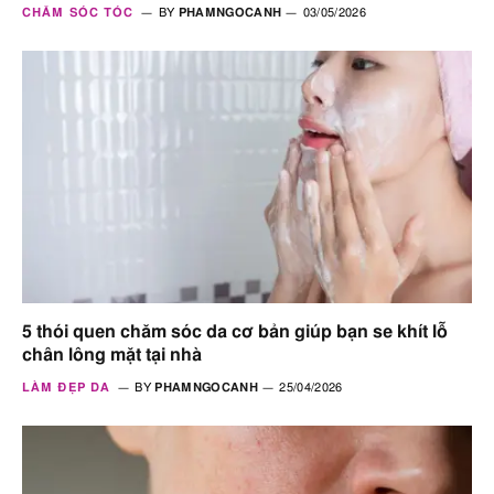
CHĂM SÓC TÓC
BY
PHAMNGOCANH
03/05/2026
sạch
Xanthan Gum
Chất kết dính
,
Ổn định nhũ
A – An toà
tương
,
Dưỡng da
,
Chất
hoạt động bề mặt
,
Nhũ
hóa
,
Tăng độ nhớt
5 thói quen chăm sóc da cơ bản giúp bạn se khít lỗ
chân lông mặt tại nhà
LÀM ĐẸP DA
BY
PHAMNGOCANH
25/04/2026