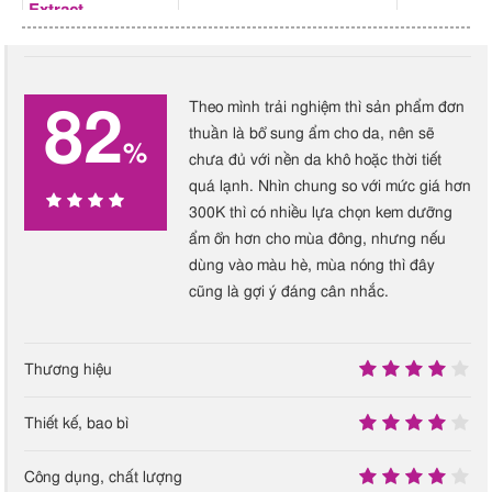
Extract
Glycerin là gì? Công dụng
và cách dùng Glycerin
đúng cách, hiệu quả nhất
Theo mình trải nghiệm thì sản phẩm đơn
Panthenol là gì? Lợi ích và
82
Coccinia Indica
Dưỡng da
N/A – Not
thuần là bổ sung ẩm cho da, nên sẽ
cách kết hợp Panthenol với
%
Fruit Extract
chưa đủ với nền da khô hoặc thời tiết
Available
hoạt chất dưỡng da đúng
quá lạnh. Nhìn chung so với mức giá hơn
cách
Corallina
Dưỡng chất cho da
N/A – Not
300K thì có nhiều lựa chọn kem dưỡng
Officinalis Extract
Available
82
ẩm ổn hơn cho mùa đông, nhưng nếu
dùng vào màu hè, mùa nóng thì đây
Curcuma Longa
Chống viêm
,
Chống oxy
N/A – Not
cũng là gợi ý đáng cân nhắc.
Root Extract
hóa
,
Kháng khuẩn
,
Giảm
Available
%
mụn trứng cá
,
Cân bằng
bã nhờn
,
Dưỡng trắng da
,
Thương hiệu
Làm mờ thâm mụn
,
Chống
lão hóa
8.5
Thiết kế, bao bì
Disodium EDTA
Chất bảo quản
A – An toà
8
Công dụng, chất lượng