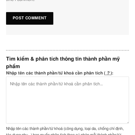
Malachite Extract
Chống oxy hóa
Melia Azadirachta
Dưỡng chất cho da
N/A – Not
Flower Extract
Available
Melia Azadirachta
Trị vẩy nến
,
Trị mụn trứng
N/A – Not
Tìm kiếm & phân tích thông tin thành phần mỹ
Leaf Extract
cá
,
Giảm viêm
,
Kháng
Available
phẩm
khuẩn
Nhập tên các thành phần/từ khoá cần phân tích (
?
):
Ocimum Sanctum
Dưỡng chất cho da
N/A – Not
Leaf Extract
Available
PVM MA
Ổn định nhũ tương
,
Kiểm
A – An toà
Copolymer
soát độ nhớt
,
Chất tạo
màng
,
Chống tĩnh điện
,
Liên kết
Panthenol
Chất bôi trơn
,
Chất làm
A – An toà
Nhập tên các thành phần/từ khoá (công dụng, loại da, chống chỉ định,