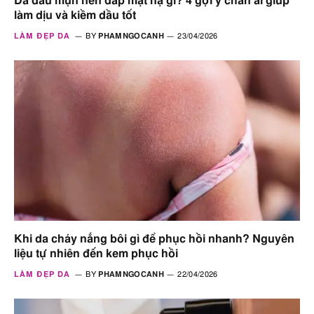
Da dầu mụn nên đắp mặt nạ gì? 4 gợi ý chân ái giúp
làm dịu và kiềm dầu tốt
LÀM ĐẸP DA
BY
PHAMNGOCANH
23/04/2026
Khi da cháy nắng bôi gì để phục hồi nhanh? Nguyên
liệu tự nhiên đến kem phục hồi
LÀM ĐẸP DA
BY
PHAMNGOCANH
22/04/2026