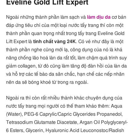
Eveline Gold Lift Expert
Ngoài những thành phần làm sạch và
làm dịu da
cơ bản
đáp ứng tiêu chí của một loại nước tẩy trang thì còn một
thành phần quan trọng nhất trong tẩy trang Eveline Gold
Lift Expert là
tinh chất vàng 24K
. Có vẻ như đây là một
thành phần nghe cũng mới lạ, công dụng của nó là khả
năng chống lão hoá làn da rất tốt, làm chậm quá trình suy
giảm collagen, từ đó cũng làm tăng độ đàn hồi của làn da
và hỗ trợ các tế bào da săn chắc, hạn chế các nếp nhăn
nên da sẽ bóng khoẻ từ trong ra ngoài.
Ngoài ra thì còn rất nhiều thành khác chuyên dụng của
nước tẩy trang mọi người có thể tham khảo thêm: Aqua
(Water), PEG-6 Caprylic/Capric Glycerides Propanedol,
Tetrasodium Glutamate Diacetate, Argan Oil Polyglyceryl-
6 Esters, Glycerin, Hyaluronic Acid Leuconostoc/Radish