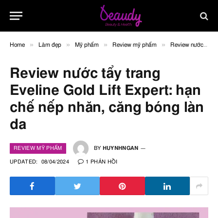
»
»
»
»
Home
Làm đẹp
Mỹ phẩm
Review mỹ phẩm
Review nước tẩy trang Eveline Gold Lift Expert: hạn chế nếp nhăn, căng bóng làn da
Review nước tẩy trang
Eveline Gold Lift Expert: hạn
chế nếp nhăn, căng bóng làn
da
REVIEW MỸ PHẨM
BY
HUYNHNGAN
UPDATED:
08/04/2024
1 PHẢN HỒI