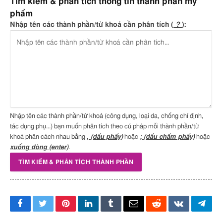
Tìm kiếm & phân tích thông tin thành phần mỹ
phẩm
Nhập tên các thành phần/từ khoá cần phân tích (
?
):
Nhập tên các thành phần/từ khoá (công dụng, loại da, chống chỉ định,
tác dụng phụ...) bạn muốn phân tích theo cú pháp mỗi thành phần/từ
khoá phân cách nhau bằng
, (dấu phẩy)
hoặc
; (dấu chấm phẩy)
hoặc
xuống dòng (enter)
.
Facebook
Twitter
Pinterest
LinkedIn
Tumblr
Email
Reddit
VKontakte
Tele