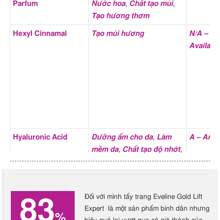
Parfum
Nước hoa
,
Chất tạo mùi
,
Chống chỉ định của
Dị ứng
,
Nhạy cảm với mùi
Tạo hương thơm
thành phần
hương
Hexyl Cinnamal
Tạo mùi hương
N/A – No
Tác dụng phụ của
Kích ứng da
,
Kích ứng mắt
,
Dị
Availabl
thành phần
ứng
,
Viêm da
,
Nhạy cảm
,
Hút
ẩm ngược
,
Bít tắc lỗ chân lông
Bài viết chi tiết về các
Hyaluronic Acid (HA) là gì?
thành phần
Cách dùng Hyaluronic Acid
đúng cách, hiệu quả
Glycerin là gì? Công dụng
và cách dùng Glycerin
Hyaluronic Acid
Dưỡng ẩm cho da
,
Làm
A – An t
đúng cách, hiệu quả nhất
mềm da
,
Chất tạo độ nhớt
,
Phục hồi da
Hydroxyactopherone
Đối với mình tẩy trang Eveline Gold Lift
Leuconostoc Radish
Chất bảo quản
,
Kháng
N/A – No
83
Expert là một sản phẩm bình dân nhưng
Root Ferment
khuẩn
Availabl
%