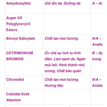
thành phần);
Anhydroxylitol
Giữ ẩm da
,
Dưỡng da
A – An t
7 – Nguy cơ cao
(1 thành
phần);
Argan Oil
4 – Nguy cơ trung bình
(1
Polyglyceryl-6
thành phần);
Esters
8 – Nguy cơ cao
(1 thành
Benzyl Salicylate
Chất tạo mùi hương
N/A – No
phần);
Availabl
6 – Nguy cơ trung bình
(1
CETRIMONIUM
Ức chế sự tích tụ tĩnh
B – Nguy
thành phần);
BROMIDE
điện
,
Làm sạch da
,
Ngăn
trung bì
EWG VERIFIED – An toàn
mùi hôi
,
Hình thành nhũ
(1 thành phần);
tương
,
Chất bảo quản
Citronellol
Chất tạo mùi hương
,
N/A – No
Loại da phù hợp
Da khô
,
Da hỗn hợp
,
Da
Hương liệu
Availabl
thường
Coloidal Gold
NÊN kết hợp với các
Panthenol
,
Retinol
,
Allantoin
thành phần
Niacinamide