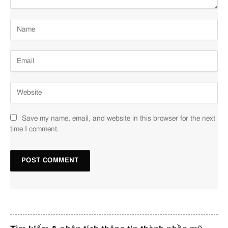
bảo quản
,
Cân bằng pH
Glucose
Giữ nước
,
Dưỡng ẩm
A – An t
Glycerin
Dưỡng ẩm da
,
Giữ ẩm da
,
A – An t
Dưỡng tóc
,
Chất giảm độ
nhớt
,
Tạo hương thơm
,
Chất làm biến tính
Save my name, email, and website in this browser for the next
time I comment.