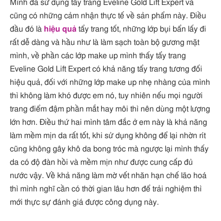
Mình đã sử dụng tẩy trang Eveline Gold Lift Expert và
cũng có những cảm nhận thực tế về sản phẩm này. Điều
đầu đó là
hiệu quả
tẩy trang tốt, những lớp bụi bẩn lấy đi
rất dễ dàng và hầu như là làm sạch toàn bộ gương mặt
mình, về phần các lớp make up mình thấy tẩy trang
Eveline Gold Lift Expert có khả năng tẩy trang tương đối
hiệu quả, đối với những lớp make up nhẹ nhàng của mình
thì không làm khó được em nó, tuy nhiên nếu mọi người
trang điểm đậm phần mắt hay môi thì nên dùng một lượng
lớn hơn. Điều thứ hai mình tâm đắc ở em này là khả năng
làm mềm mịn da rất tốt, khi sử dụng không để lại nhờn rít
cũng không gây khô da bong tróc mà ngược lại mình thấy
da có độ đàn hồi và mềm mịn như được cung cấp đủ
nước vậy. Về khả năng làm mờ vết nhăn hạn chế lão hoá
thì mình nghĩ cần có thời gian lâu hơn để trải nghiệm thì
mới thực sự đánh giá được công dụng này.