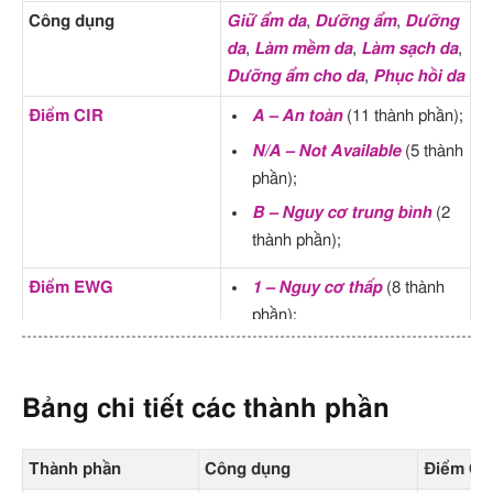
Công dụng
Giữ ẩm da
,
Dưỡng ẩm
,
Dưỡng
da
,
Làm mềm da
,
Làm sạch da
,
Dưỡng ẩm cho da
,
Phục hồi da
Điểm CIR
A – An toàn
(11 thành phần);
N/A – Not Available
(5 thành
phần);
B – Nguy cơ trung bình
(2
thành phần);
Điểm EWG
1 – Nguy cơ thấp
(8 thành
phần);
3 – Nguy cơ trung bình
(4
thành phần);
Bảng chi tiết các thành phần
2 – Nguy cơ thấp
(3 thành
phần);
Thành phần
Công dụng
Điểm CI
5 – Nguy cơ trung bình
(1