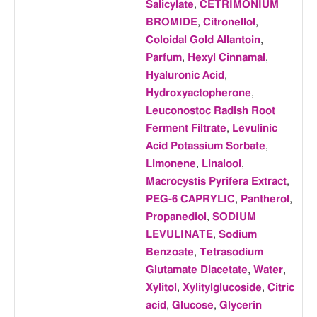
Salicylate
,
CETRIMONIUM
BROMIDE
,
Citronellol
,
Coloidal Gold Allantoin
,
Parfum
,
Hexyl Cinnamal
,
Hyaluronic Acid
,
Hydroxyactopherone
,
Leuconostoc Radish Root
Ferment Filtrate
,
Levulinic
Acid Potassium Sorbate
,
Limonene
,
Linalool
,
Macrocystis Pyrifera Extract
,
PEG-6 CAPRYLIC
,
Pantherol
,
Propanediol
,
SODIUM
LEVULINATE
,
Sodium
Benzoate
,
Tetrasodium
Glutamate Diacetate
,
Water
,
Xylitol
,
Xylitylglucoside
,
Citric
acid
,
Glucose
,
Glycerin