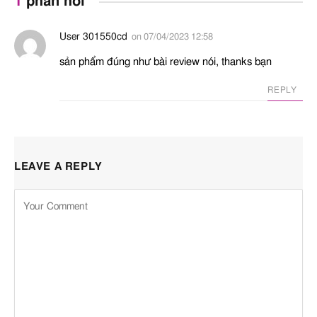
1
phản hồi
dưỡng chất
SODIUM
Dưỡng da
A – An t
User 301550cd
on
07/04/2023 12:58
LEVULINATE
sản phẩm đúng như bài review nói, thanks bạn
Sodium Benzoate
Chất bảo quản
A – An t
REPLY
Tetrasodium
Chất chelating
A – An t
Glutamate Diacetate
Water
Dung môi
,
Chất hoà tan
,
A – An t
LEAVE A REPLY
Ổn định nhũ tương
,
Làm
sạch
Xylitol
Dưỡng ẩm
A – An t
Xylitylglucoside
Dưỡng ẩm
N/A – No
Availabl
Citric acid
Tẩy da chết hóa học
,
Chất
A – An t