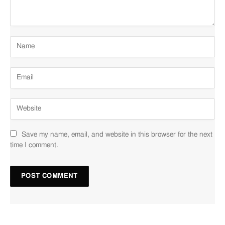
Fragrance
Chất tạo mùi
,
Tạo hương
thơm
,
Hương liệu
Glyceryl Stearate
Chất bôi trơn
,
Chất làm
A – An toà
mềm da
,
Chất giữ ẩm
,
Ổn
định nhũ tương
Isoceteth-20
Nhũ hóa
,
Chất hoà tan
,
B – Nguy 
Chất hoạt động bề mặt
trung bình
Isopropyl
Chất bôi trơn
,
Chất kết
B – Nguy 
Palmitate
dính
trung bình
Save my name, email, and website in this browser for the next
time I comment.
Mica
Chất tạo màu
,
Tăng độ
N/A – Not
trượt của sản phẩm
,
Tăng
Available
độ bám dính
Niacinamide
Chống lão hóa
,
Kiềm dầu
,
A – An toà
Se khít lỗ chân lông
,
Dưỡng tóc
,
Dưỡng da
,