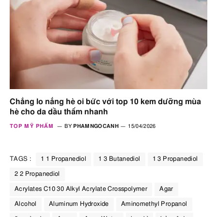
Chẳng lo nắng hè oi bức với top 10 kem dưỡng mùa
hè cho da dầu thấm nhanh
TOP MỸ PHẨM
BY
PHAMNGOCANH
15/04/2026
TAGS :
1 1 Propanediol
1 3 Butanediol
1 3 Propanediol
2 2 Propanediol
Acrylates C10 30 Alkyl Acrylate Crosspolymer
Agar
Alcohol
Aluminum Hydroxide
Aminomethyl Propanol