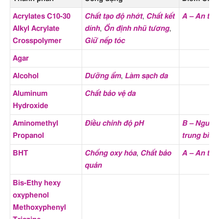
thành phần);
Acrylates C10-30
Chất tạo độ nhớt
,
Chất kết
A – An toà
3 – Nguy cơ trung bình
(3
Alkyl Acrylate
dính
,
Ổn định nhũ tương
,
thành phần);
Crosspolymer
Giữ nếp tóc
2 – Nguy cơ thấp
(3 thành
Agar
phần);
Alcohol
Dưỡng ẩm
,
Làm sạch da
5 – Nguy cơ trung bình
(2
thành phần);
Aluminum
Chất bảo vệ da
8 – Nguy cơ cao
(1 thành
Hydroxide
phần);
Aminomethyl
Điều chỉnh độ pH
B – Nguy 
6 – Nguy cơ trung bình
(1
Propanol
trung bình
thành phần);
BHT
Chống oxy hóa
,
Chất bảo
A – An toà
EWG VERIFIED – An toàn
quản
(1 thành phần);
Bis-Ethy hexy
Loại da phù hợp
Da khô
oxyphenol
Methoxyphenyl
NÊN kết hợp với các
BHA
,
Retinol
,
Hyaluronic Acid
,