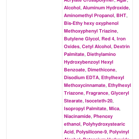
Acrylate Crosspolymer
,
Agar
,
Alcohol
,
Aluminum Hydroxide
,
Aminomethyl Propanol
,
BHT
,
Bis-Ethy hexy oxyphenol
Methoxyphenyl Triazine
,
Butylene Glycol
,
Red 4
,
Iron
Oxides
,
Cetyl Alcohol
,
Dextrin
Palmitate
,
Diethylamino
Hydroxybenzoyl Hexyl
Benzoate
,
Dimethicone
,
Disodium EDTA
,
Ethylhexyl
Methoxycinnamate
,
Ethylhexyl
Triazone
,
Fragrance
,
Glyceryl
Stearate
,
Isoceteth-20
,
Isopropyl Palmitate
,
Mica
,
Niacinamide
,
Phenoxy
ethanol
,
Polyhydroxystearic
Acid
,
Polysilicone-9
,
Polyvinyl