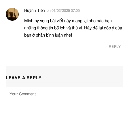
Dextrin Palmitate
Chất hoạt động bề mặt
,
A – An toà
Huỳnh Tiên
on
01/03/2025 07:05
Nhũ hóa
,
Chất chống đông
Mình hy vọng bài viết này mang lại cho các bạn
vón
những thông tin bổ ích và thú vị. Hãy để lại góp ý của
Diethylamino
Chống nắng
,
Bảo vệ da
bạn ở phần bình luận nhé!
Hydroxybenzoyl
REPLY
Hexyl Benzoate
Dimethicone
Bảo vệ da
,
Dưỡng da
,
B – Nguy 
Dưỡng tóc
,
Ngăn mất
trung bình
nước
,
Làm mịn da
LEAVE A REPLY
Disodium EDTA
Chất bảo quản
A – An toà
Ethylhexyl
Chống nắng
,
Chất bảo
N/A – Not
Methoxycinnamate
quản
Available
Ethylhexyl
Chống nắng
Triazone