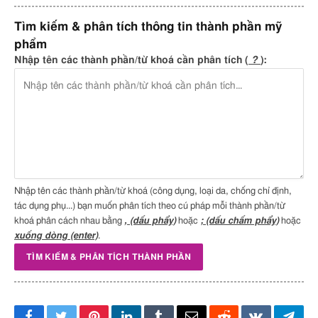
Phục hồi da
,
Làm sáng da
Tìm kiếm & phân tích thông tin thành phần mỹ
Phenoxy ethanol
phẩm
Polyhydroxystearic
Nhập tên các thành phần/từ khoá cần phân tích (
?
):
Acid
Polysilicone-9
Polyvinyl Alcohol
Tăng độ dày
,
Chất tạo
A – An toà
màng giữ kết cấu sản
phẩm
,
Chất kết dính
Potassium
Kiểm soát độ pH
B – Nguy 
Nhập tên các thành phần/từ khoá (công dụng, loại da, chống chỉ định,
Hydroxide
trung bình
tác dụng phụ...) bạn muốn phân tích theo cú pháp mỗi thành phần/từ
khoá phân cách nhau bằng
, (dấu phẩy)
hoặc
; (dấu chấm phẩy)
hoặc
Propanediol
Cấp ẩm
,
Dung môi
,
Chất
A – An toà
xuống dòng (enter)
.
làm giảm độ nhớt
,
Thúc
đẩy quá trình hấp thụ
dưỡng chất
Silica
Chất hấp thụ
,
Chất làm
A – An toà