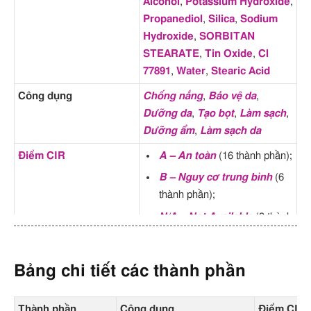
Alcohol
,
Potassium Hydroxide
,
Propanediol
,
Silica
,
Sodium
Hydroxide
,
SORBITAN
STEARATE
,
Tin Oxide
,
Cl
77891
,
Water
,
Stearic Acid
Công dụng
Chống nắng
,
Bảo vệ da
,
Dưỡng da
,
Tạo bọt
,
Làm sạch
,
Dưỡng ẩm
,
Làm sạch da
Điểm CIR
A – An toàn
(16 thành phần);
B – Nguy cơ trung bình
(6
thành phần);
N/A – Not Available
(3 thành
phần);
Điểm EWG
1 – Nguy cơ thấp
(14 thành
Bảng chi tiết các thành phần
phần);
4 – Nguy cơ trung bình
(5
Thành phần
Công dụng
Điểm CIR