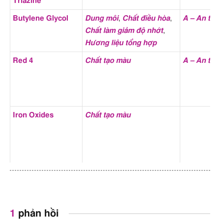
Triazine
thành phần
Vitamin C
Butylene Glycol
Dung môi
,
Chất điều hòa
,
A – An toà
Chống chỉ định của
Da nhạy cảm
,
Da mụn
,
Dị ứng
,
Chất làm giảm độ nhớt
,
thành phần
Nhạy cảm với mùi hương
,
Hương liệu tổng hợp
Tránh tiếp xúc với mắt
,
Trẻ em
Red 4
Chất tạo màu
A – An toà
Tác dụng phụ của
Kích ứng mắt
,
Kích thích mụn
,
thành phần
Kích ứng mắt nhẹ
,
Dị ứng
,
Octyl Palmitate
,
Ăn mòn da
,
Mù lòa
Iron Oxides
Chất tạo màu
Bài viết chi tiết về các
Niacinamide là gì? Công dụng,
thành phần
cách dùng Niacinamide trong
làm đẹp da
Cetyl Alcohol
Ổn định nhũ tương
,
Tăng
A – An toà
1
phản hồi
độ dày
,
Hỗ trợ tạo bọt