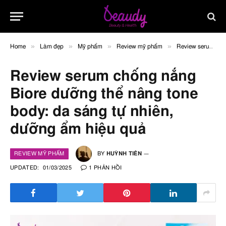
»
»
»
»
Home
Làm đẹp
Mỹ phẩm
Review mỹ phẩm
Review serum chống nắng Biore dưỡng thể nâng tone body: da sáng tự nhiên, dưỡng ẩm hiệu quả
Review serum chống nắng
Biore dưỡng thể nâng tone
body: da sáng tự nhiên,
dưỡng ẩm hiệu quả
REVIEW MỸ PHẨM
BY
HUỲNH TIÊN
UPDATED:
01/03/2025
1 PHẢN HỒI