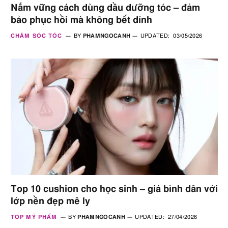
Nắm vững cách dùng dầu dưỡng tóc – đảm
bảo phục hồi mà không bết dính
CHĂM SÓC TÓC
BY
PHAMNGOCANH
UPDATED:
03/05/2026
Top 10 cushion cho học sinh – giá bình dân với
lớp nền đẹp mê ly
TOP MỸ PHẨM
BY
PHAMNGOCANH
UPDATED:
27/04/2026