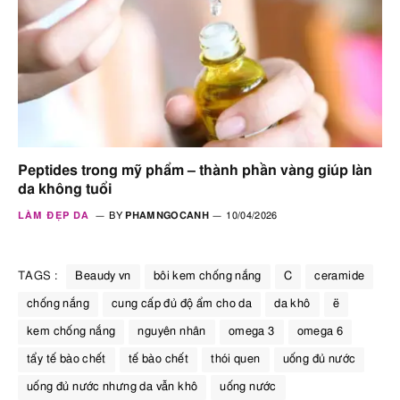
Peptides trong mỹ phẩm – thành phần vàng giúp làn
da không tuổi
LÀM ĐẸP DA
BY
PHAMNGOCANH
10/04/2026
TAGS :
Beaudy vn
bôi kem chống nắng
C
ceramide
chống nắng
cung cấp đủ độ ẩm cho da
da khô
ë
kem chống nắng
nguyên nhân
omega 3
omega 6
tẩy tế bào chết
tế bào chết
thói quen
uống đủ nước
uống đủ nước nhưng da vẫn khô
uống nước