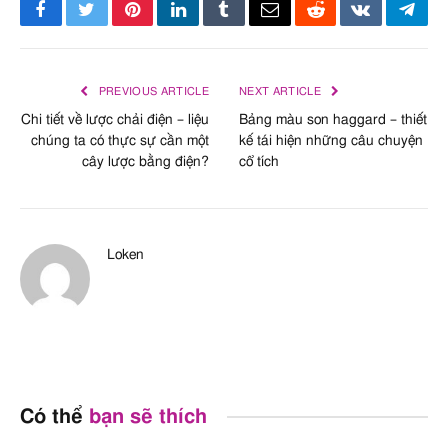
Facebook
Twitter
Pinterest
LinkedIn
Tumblr
Email
Reddit
VKontakte
Tele
PREVIOUS ARTICLE
NEXT ARTICLE
Chi tiết về lược chải điện – liệu
Bảng màu son haggard – thiết
chúng ta có thực sự cần một
kế tái hiện những câu chuyện
cây lược bằng điện?
cổ tích
Loken
Có thể
bạn sẽ thích