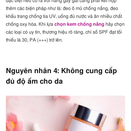
đặc biệt nếu có ra trời nắng gay gắt càng phải kết hợp
thêm các biện pháp như là: đeo ô mũ chống nắng, đeo
khẩu trang chống tia UV, uống đủ nước và ăn nhiều chất
chống oxy hóa. Khi lựa
chọn kem chống nắng
hãy chọn
các loại có uy tín, thương hiệu rõ ràng, chỉ số SPF đạt tối
thiểu là 30, PA (+++) trở lên.
Nguyên nhân 4: Không cung cấp
đủ độ ẩm cho da