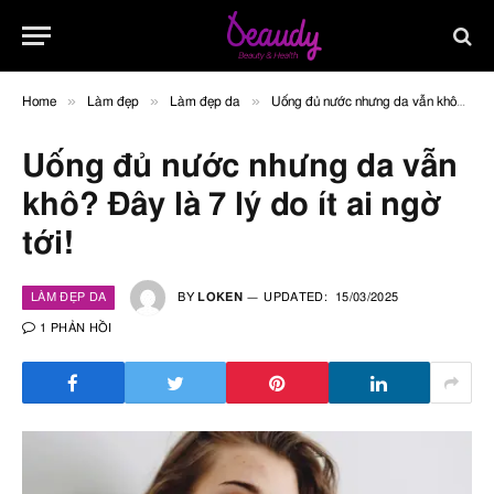
»
»
»
Home
Làm đẹp
Làm đẹp da
Uống đủ nước nhưng da vẫn khô? Đây là 7 lý do ít ai ngờ tới!
Uống đủ nước nhưng da vẫn
khô? Đây là 7 lý do ít ai ngờ
tới!
LÀM ĐẸP DA
BY
LOKEN
UPDATED:
15/03/2025
1 PHẢN HỒI