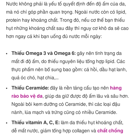
Nước không phải là yếu tố quyết định đến độ ẩm của da,
mà nó chỉ góp phần quan trọng. Ngoài nước còn có lipid,
protein hay khoáng chất. Trong đó, nếu cơ thể bạn thiếu
hụt những khoáng chất sau đây thì nguy cơ khô da sẽ cao
hơn ngay cả khi bạn uống đủ nước mỗi ngày:
Thiếu Omega 3 và Omega 6:
gây nên tình trạng da
mất đi độ ẩm, do thiếu nguyên liệu tổng hợp lipid. Các
thực phẩm nên bổ sung bao gồm: cá hồi, dầu hạt lanh,
quả óc chó, hạt chia,…
Thiếu Ceramide:
đây là nền tảng cấu tạo nên
hàng
rào bảo vệ da
, giúp da giữ được độ ẩm lâu và sâu hơn.
Ngoài bôi kem dưỡng có Ceramide, thì các loại đậu
nành, lúa mạch và trứng cũng có nhiều Ceramide.
Thiếu vitamin A, C, E:
làm da thiếu hụt khoáng chất,
dễ mất nước, giảm tổng hợp collagen và
chất chống