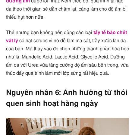
dưỡng ẩm
được tốt nhất. Kèm theo đó, quá trình tái tạo
da theo thời gian sẽ dần chậm lại, càng làm cho độ ẩm bị
thiếu hụt hơn nữa.
Thế nhưng bạn không nên dùng các loại
tẩy tế bào chết
vật lý
có hạt scrubs vì nó dễ làm ma sát, trầy xước làn da
của bạn. Mà thay vào đó chọn những thành phần hóa học
như là: Mandelic Acid, Lactic Acid, Glycolic Acid. Dưỡng
ẩm da với Urea vừa tăng cường độ ẩm sâu bên trong, vừa
thúc đẩy quá trình làm mới lớp sừng rất hiệu quả.
Nguyên nhân 6: Ảnh hưởng từ thói
quen sinh hoạt hàng ngày