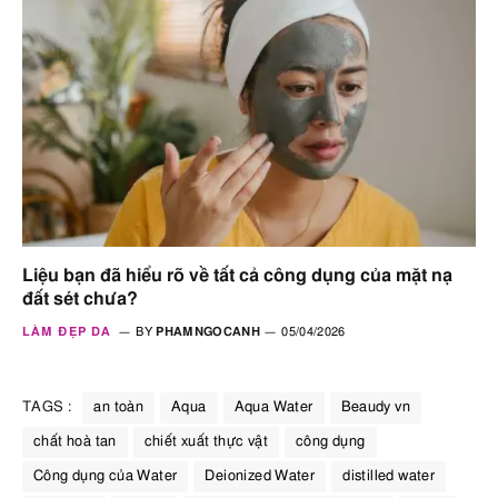
Liệu bạn đã hiểu rõ về tất cả công dụng của mặt nạ
đất sét chưa?
LÀM ĐẸP DA
BY
PHAMNGOCANH
05/04/2026
TAGS :
an toàn
Aqua
Aqua Water
Beaudy vn
chất hoà tan
chiết xuất thực vật
công dụng
Công dụng của Water
Deionized Water
distilled water