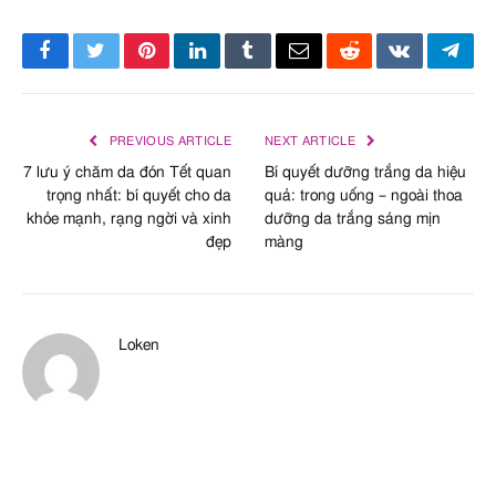
Facebook
Twitter
Pinterest
LinkedIn
Tumblr
Email
Reddit
VKontakte
Tele
PREVIOUS ARTICLE
NEXT ARTICLE
7 lưu ý chăm da đón Tết quan
Bí quyết dưỡng trắng da hiệu
trọng nhất: bí quyết cho da
quả: trong uống – ngoài thoa
khỏe mạnh, rạng ngời và xinh
dưỡng da trắng sáng mịn
đẹp
màng
Loken