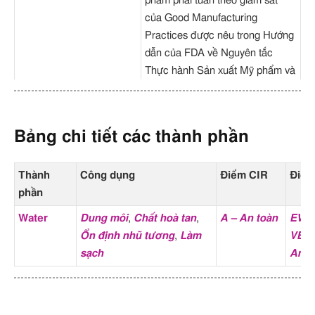
phẩm phải tuân theo giám sát
của Good Manufacturing
Practices được nêu trong Hướng
dẫn của FDA về Nguyên tắc
Thực hành Sản xuất Mỹ phẩm và
trong hướng dẫn quốc tế về Thực
hành Sản xuất Tốt được gọi là
ISO 22716.
Bảng chi tiết các thành phần
Thành
Công dụng
Điểm CIR
Điể
phần
Water
Dung môi
,
Chất hoà tan
,
A – An toàn
EWG
Ổn định nhũ tương
,
Làm
VERI
sạch
An t