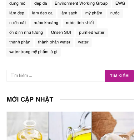
dung môi
đẹp da
Environment Working Group
EWG
làm đẹp
làm đẹp da
làm sạch
mỹ phẩm
nước
nước cất
nước khoáng
nước tinh khiết
ổn định nhũ tương
Onsen SUI
purified water
thành phần
thành phần water
water
water trong mỹ phẩm là gì
MỚI CẬP NHẬT