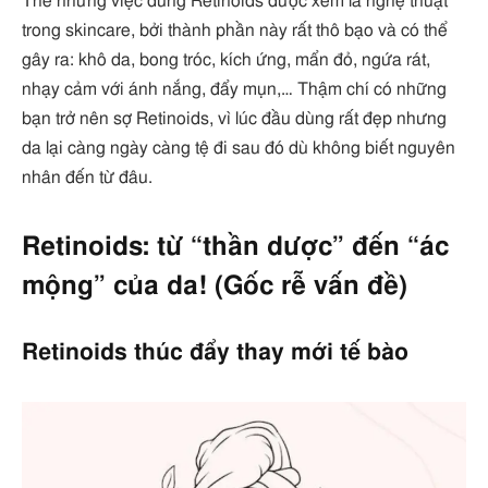
Thế nhưng việc dùng Retinoids được xem là nghệ thuật
trong skincare, bởi thành phần này rất thô bạo và có thể
gây ra: khô da, bong tróc, kích ứng, mẩn đỏ, ngứa rát,
nhạy cảm với ánh nắng, đẩy mụn,… Thậm chí có những
bạn trở nên sợ Retinoids, vì lúc đầu dùng rất đẹp nhưng
da lại càng ngày càng tệ đi sau đó dù không biết nguyên
nhân đến từ đâu.
Retinoids: từ “thần dược” đến “ác
mộng” của da! (Gốc rễ vấn đề)
Retinoids thúc đẩy thay mới tế bào