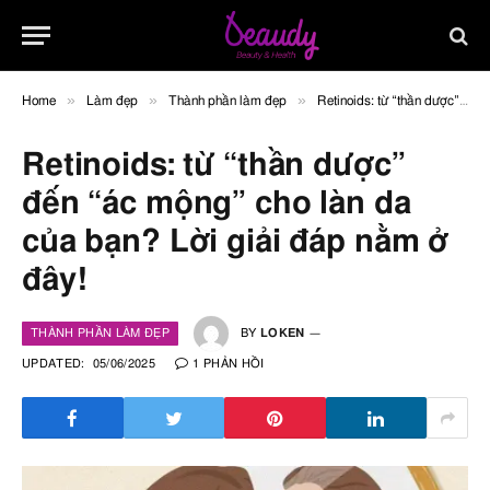
»
»
»
Home
Làm đẹp
Thành phần làm đẹp
Retinoids: từ “thần dược” đến “ác mộng” cho làn da của bạn? Lời giải đáp nằm ở đây!
Retinoids: từ “thần dược”
đến “ác mộng” cho làn da
của bạn? Lời giải đáp nằm ở
đây!
THÀNH PHẦN LÀM ĐẸP
BY
LOKEN
UPDATED:
05/06/2025
1 PHẢN HỒI