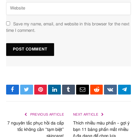
Save my name, email, and website in this browser for the next
time I comment.
Facebook
Twitter
Pinterest
LinkedIn
Tumblr
Email
Reddit
VKontakte
Tele
PREVIOUS ARTICLE
NEXT ARTICLE
7 nguyên tắc phục hồi da cấp
Thích nhiều màu phấn – gợi ý
tốc không cần “tạm biệt”
bạn 11 bảng phấn mắt nhiều
skincare!
ô đa dạng để chọn lựa