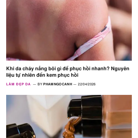
Khi da cháy nắng bôi gì để phục hồi nhanh? Nguyên
liệu tự nhiên đến kem phục hồi
LÀM ĐẸP DA
BY
PHAMNGOCANH
22/04/2026