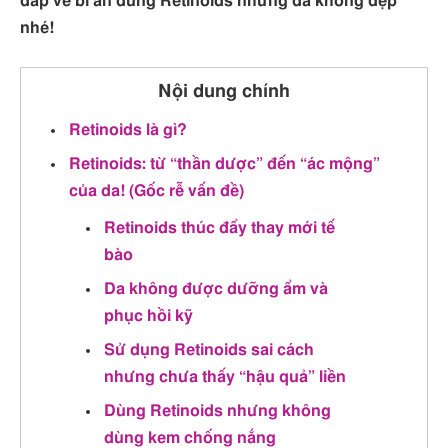
đáp về bí ẩn dùng Retinoids nhưng da không đẹp
nhé!
Nội dung chính
Retinoids là gì?
Retinoids: từ “thần dược” đến “ác mộng”
của da! (Gốc rễ vấn đề)
Retinoids thúc đẩy thay mới tế
bào
Da không được dưỡng ẩm và
phục hồi kỹ
Sử dụng Retinoids sai cách
nhưng chưa thấy “hậu quả” liền
Dùng Retinoids nhưng không
dùng kem chống nắng