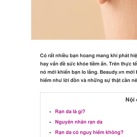
Có rất nhiều bạn hoang mang khi phát hiện
hay vấn đề sức khỏe tiềm ẩn. Trên thực tế,
nó mới khiến bạn lo lắng. Beaudy.vn mời
hiểm như lời đồn và những sự thật cần nê
Nội 
Rạn da là gì?
Nguyên nhân rạn da
Rạn da có nguy hiểm không?