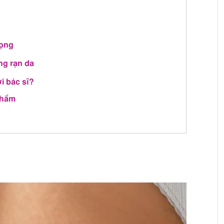
rọng
ng rạn da
i bác sĩ?
phẩm
o