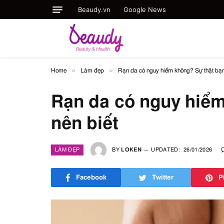
Beaudy.vn
Google News
»
»
Home
Làm đẹp
Rạn da có nguy hiểm không? Sự thật bạn
Rạn da có nguy hiểm
nên biết
LÀM ĐẸP
BY
LOKEN
UPDATED:
26/01/2026
Facebook
Twitter
P