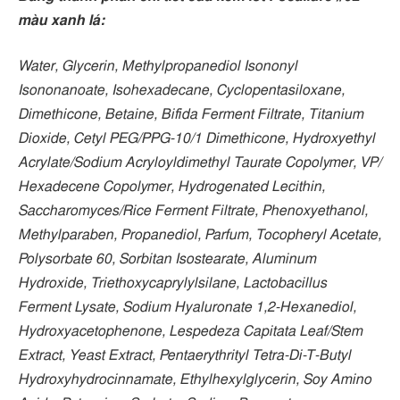
màu xanh lá:
Water, Glycerin, Methylpropanediol Isononyl
Isononanoate, ​Isohexadecane, Cyclopentasiloxane,
Dimethicone, Betaine, Bifida Ferment Filtrate, Titanium
Dioxide, Cetyl PEG/​PPG-10/​1 Dimethicone, Hydroxyethyl
Acrylate/​Sodium Acryloyldimethyl Taurate Copolymer, VP/​
Hexadecene Copolymer, Hydrogenated Lecithin,
Saccharomyces/​Rice Ferment Filtrate, Phenoxyethanol,
Methylparaben, Propanediol, Parfum, Tocopheryl Acetate,
Polysorbate 60, Sorbitan Isostearate, Aluminum
Hydroxide, Triethoxycaprylylsilane, Lactobacillus
Ferment Lysate, Sodium Hyaluronate 1,2-Hexanediol,
Hydroxyacetophenone, Lespedeza Capitata Leaf/​Stem
Extract, Yeast Extract, Pentaerythrityl Tetra-Di-T-Butyl
Hydroxyhydrocinnamate, Ethylhexylglycerin, Soy Amino