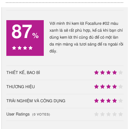
Stem Extract
Methyl
Chất bảo quản
B
parahydroxybenzoate
t
Với mình thì kem lót Focallure #02 màu
87
Methylpropanediol Isononyl
xanh lá sẽ rất phù hợp, kể cả khi bạn chỉ
%
Isononanoate
dùng kem lót thì cũng đủ để có một làn
da mịn màng và tươi sáng để ra ngoài rồi
Fragrance
Chất tạo mùi
,
Tạo hương
đấy.
thơm
,
Hương liệu
87
Pentaerythrityl Tetra-Di-T-
Chất bảo quản
N
Butyl
A
THIẾT KẾ, BAO BÌ
%
Hydroxyhydrocinnamate
9
THƯƠNG HIỆU
Phenoxyethanol
Chất bảo quản
A
8
TRẢI NGHIỆM VÀ CÔNG DỤNG
Polysorbate
Chất ổn định
,
Nhũ hóa
B
9
User Ratings
t
(
0
VOTES)
0