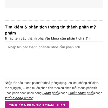
Ổn định nhũ tương
,
Làm
sạch
Faex Extract
Làm dịu da
,
Chống oxy
N
hóa
,
Bảo vệ da
,
Giữ ẩm da
,
A
Tìm kiếm & phân tích thông tin thành phần mỹ
Chất tạo màng
phẩm
Isohexadecane
Dung môi
,
Chất làm mềm
A
Nhập tên các thành phần/từ khoá cần phân tích (
?
):
da
,
Làm sạch da
Nhập tên các thành phần/từ khoá (công dụng, loại da, chống chỉ định,
tác dụng phụ...) bạn muốn phân tích theo cú pháp mỗi thành phần/từ
khoá phân cách nhau bằng
, (dấu phẩy)
hoặc
; (dấu chấm phẩy)
hoặc
xuống dòng (enter)
.