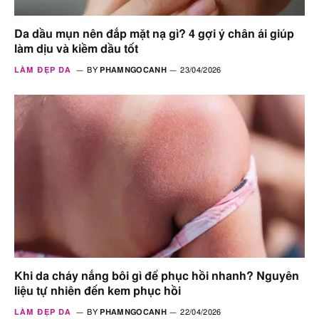
Da dầu mụn nên đắp mặt nạ gì? 4 gợi ý chân ái giúp
làm dịu và kiềm dầu tốt
LÀM ĐẸP DA
BY
PHAMNGOCANH
23/04/2026
Khi da cháy nắng bôi gì để phục hồi nhanh? Nguyên
liệu tự nhiên đến kem phục hồi
LÀM ĐẸP DA
BY
PHAMNGOCANH
22/04/2026