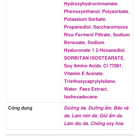
Hydroxyhydrocinnamate
,
Phenoxyethanol
,
Polysorbate
,
Potassium Sorbate
,
Propanediol
,
Saccharomyces
Rice Ferment Filtrate
,
Sodium
Benzoate
,
Sodium
Hyaluronate 1 2-Hexanediol
,
SORBITAN ISOSTEARATE
,
Soy Amino Acids
,
Cl 77891
,
Vitamin E Acetate
,
Triethoxycaprylylsilane
,
Water
,
Faex Extract
,
Isohexadecane
Công dụng
Dưỡng da
,
Dưỡng ẩm
,
Bảo vệ
da
,
Làm mịn da
,
Giữ ẩm da
,
Làm dịu da
,
Chống oxy hóa
Điểm CIR
A – An toàn
(13 thành phần);