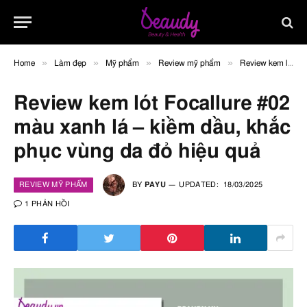
»
»
»
»
Home
Làm đẹp
Mỹ phẩm
Review mỹ phẩm
Review kem lót Focallure #02 màu xanh lá – kiềm dầu, khắc phục vùng da đỏ hiệu quả
Review kem lót Focallure #02
màu xanh lá – kiềm dầu, khắc
phục vùng da đỏ hiệu quả
REVIEW MỸ PHẨM
BY
PAYU
UPDATED:
18/03/2025
1 PHẢN HỒI