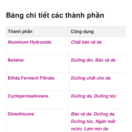
N/A – Not Available
(5 thành
phần);
Bảng chi tiết các thành phần
B – Nguy cơ trung bình
(5
thành phần);
Thành phần
Công dụng
Đ
Điểm EWG
1 – Nguy cơ thấp
(11 thành
Aluminum Hydroxide
Chất bảo vệ da
phần);
3 – Nguy cơ trung bình
(5
Betaine
Dưỡng ẩm
,
Bảo vệ da
A
thành phần);
2 – Nguy cơ thấp
(5 thành
Bifida Ferment Filtrate
Dưỡng chất cho da
N
phần);
A
4 – Nguy cơ trung bình
(3
Cyclopentasiloxane
Dưỡng da
,
Dưỡng tóc
A
thành phần);
8 – Nguy cơ cao
(1 thành
Dimethicone
Bảo vệ da
,
Dưỡng da
,
B
phần);
Dưỡng tóc
,
Ngăn mất
t
EWG VERIFIED – An toàn
nước
,
Làm mịn da