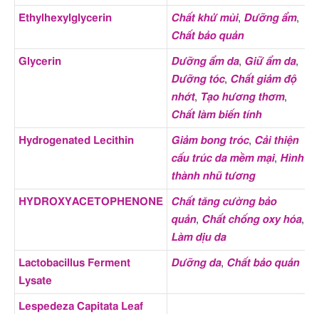
(1 thành phần);
Ethylhexylglycerin
Chất khử mùi
,
Dưỡng ẩm
,
A
Loại da phù hợp
Da khô
,
Da dầu
,
Da hỗn hợp
,
Chất bảo quản
Da thường
Glycerin
Dưỡng ẩm da
,
Giữ ẩm da
,
A
Chống chỉ định của
Dị ứng
,
Nhạy cảm với mùi
Dưỡng tóc
,
Chất giảm độ
thành phần
hương
nhớt
,
Tạo hương thơm
,
Chất làm biến tính
Tác dụng phụ của
Kích ứng mắt
,
Kích ứng mắt
thành phần
nhẹ
,
Kích ứng da
,
Dị ứng
,
Kích
Hydrogenated Lecithin
Giảm bong tróc
,
Cải thiện
A
ứng da nhẹ
,
Kích ứng nhẹ
,
cấu trúc da mềm mại
,
Hình
Liên quan đến ung thư
thành nhũ tương
Bài viết chi tiết về các
Glycerin là gì? Công dụng và
HYDROXYACETOPHENONE
Chất tăng cường bảo
N
thành phần
cách dùng Glycerin đúng
quản
,
Chất chống oxy hóa
,
A
cách, hiệu quả nhất
Làm dịu da
Lactobacillus Ferment
Dưỡng da
,
Chất bảo quản
Lysate
Lespedeza Capitata Leaf