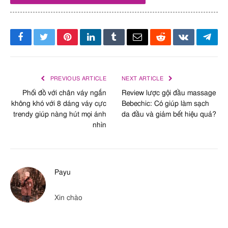
Facebook
Twitter
Pinterest
LinkedIn
Tumblr
Email
Reddit
VKontakte
Tele
PREVIOUS ARTICLE
NEXT ARTICLE
Phối đồ với chân váy ngắn
Review lược gội đầu massage
không khó với 8 dáng váy cực
Bebechic: Có giúp làm sạch
trendy giúp nàng hút mọi ánh
da đầu và giảm bết hiệu quả?
nhìn
Payu
Xin chào