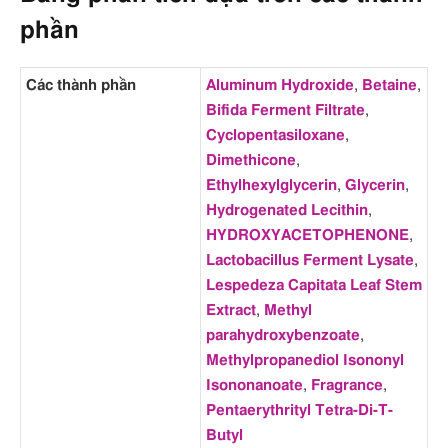
phần
Các thành phần
Aluminum Hydroxide
,
Betaine
,
Bifida Ferment Filtrate
,
Cyclopentasiloxane
,
Dimethicone
,
Ethylhexylglycerin
,
Glycerin
,
Hydrogenated Lecithin
,
HYDROXYACETOPHENONE
,
Lactobacillus Ferment Lysate
,
Lespedeza Capitata Leaf Stem
Extract
,
Methyl
parahydroxybenzoate
,
Methylpropanediol Isononyl
Isononanoate
,
Fragrance
,
Pentaerythrityl Tetra-Di-T-
Butyl