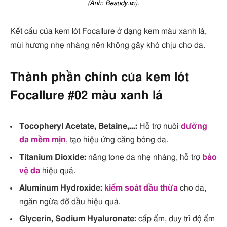
(Ảnh: Beaudy.vn).
Kết cấu của kem lót Focallure ở dạng kem màu xanh lá,
mùi hương nhẹ nhàng nên không gây khó chịu cho da.
Thành phần chính của kem lót
Focallure #02 màu xanh lá
Tocopheryl Acetate, Betaine,…:
Hỗ trợ nuôi
dưỡng
da mềm mịn
, tạo hiệu ứng căng bóng da.
Titanium Dioxide:
nâng tone da nhẹ nhàng, hỗ trợ
bảo
vệ da
hiệu quả.
Aluminum Hydroxide:
kiểm soát dầu thừa
cho da,
ngăn ngừa đổ dầu hiệu quả.
Glycerin, Sodium Hyaluronate:
cấp ẩm, duy trì độ ẩm