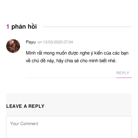
1
phản hồi
Payu
on
13/03/2025 07:04
Potassium Sorbate
Chất bảo quản
A
Mình rất mong muốn được nghe ý kiến của các bạn
về chủ đề này, hãy chia sẻ cho mình biết nhé.
Propanediol
Cấp ẩm
,
Dung môi
,
Chất
A
REPLY
làm giảm độ nhớt
,
Thúc
đẩy quá trình hấp thụ
dưỡng chất
Saccharomyces Rice
LEAVE A REPLY
Ferment Filtrate
Sodium Benzoate
Chất bảo quản
A