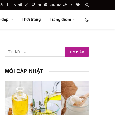
uTube
Dribbble
Tumblr
LinkedIn
Reddit
TikTok
Twitch
Telegram
Flickr
SoundCloud
VKontakte
Steam
Last.fm
BlogLovin
 đẹp
Thời trang
Trang điểm
MỚI CẬP NHẬT