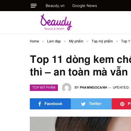
Beaudy.vn
Google News
»
»
»
»
Home
Làm đẹp
Mỹ phẩm
Top mỹ phẩm
Top 11
Top 11 dòng kem chố
thì – an toàn mà vẫn
TOP MỸ PHẨM
BY
PHAMNGOCANH
UPDATED:
Facebook
Twitter
P