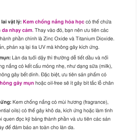
lai vật lý:
Kem chống nắng hóa học
có thể chứa
n
da nhạy cảm
. Thay vào đó, bạn nên ưu tiên các
thành phần chính là Zinc Oxide và Titanium Dioxide.
, phản xạ lại tia UV mà không gây kích ứng.
 mụn:
Làn da tuổi dậy thì thường dễ tiết dầu và nổi
ng nắng có kết cấu mỏng nhẹ, như dạng sữa (milk),
hông gây bết dính. Đặc biệt, ưu tiên sản phẩm có
hông gây mụn
hoặc oil-free sẽ ít gây bít tắc lỗ chân
 ứng:
Kem chống nắng có mùi hương (fragrance),
ential oils) có thể gây khô da, kích ứng hoặc làm tình
hói quen đọc kỹ bảng thành phần và ưu tiên các sản
 để đảm bảo an toàn cho làn da.