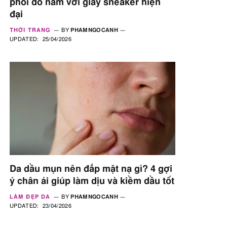
phối đồ nam với giày sneaker hiện
đại
THỜI TRANG
BY
PHAMNGOCANH
UPDATED:
25/04/2026
Da dầu mụn nên đắp mặt nạ gì? 4 gợi
ý chân ái giúp làm dịu và kiềm dầu tốt
LÀM ĐẸP DA
BY
PHAMNGOCANH
UPDATED:
23/04/2026