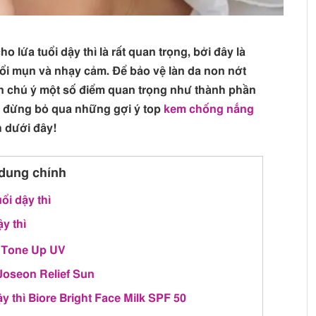
o lứa tuổi dậy thì là rất quan trọng, bởi đây là
nổi mụn và nhạy cảm. Để bảo vệ làn da non nớt
ên chú ý một số điểm quan trọng như thành phần
 và đừng bỏ qua những gợi ý top
kem chống nắng
h dưới đây!
dung chính
i dậy thì
y thì
 Tone Up UV
Joseon Relief Sun
y thì Biore Bright Face Milk SPF 50