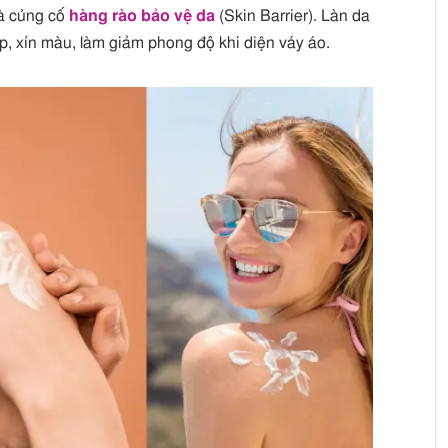
và củng cố
hàng rào bảo vệ da
(Skin Barrier). Làn da
p, xỉn màu, làm giảm phong độ khi diện váy áo.