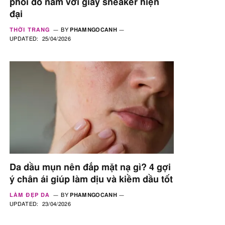
phối đồ nam với giày sneaker hiện
đại
THỜI TRANG
BY
PHAMNGOCANH
UPDATED:
25/04/2026
Da dầu mụn nên đắp mặt nạ gì? 4 gợi
ý chân ái giúp làm dịu và kiềm dầu tốt
LÀM ĐẸP DA
BY
PHAMNGOCANH
UPDATED:
23/04/2026