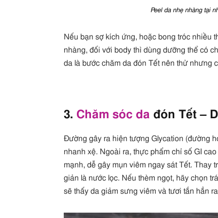
Peel da nhẹ nhàng tại nh
Nếu bạn sợ kích ứng, hoặc bong tróc nhiều 
nhàng, đối với body thì dùng dưỡng thể có c
da là bước chăm da đón Tết nên thử nhưng c
3.
Chăm sóc da
đón Tết – D
Đường gây ra hiện tượng Glycation (đường hó
nhanh xệ. Ngoài ra, thực phẩm chỉ số GI cao 
mạnh, dễ gây mụn viêm ngay sát Tết. Thay t
giản là nước lọc. Nếu thèm ngọt, hãy chọn trá
sẽ thấy da giảm sưng viêm và tươi tắn hẳn ra