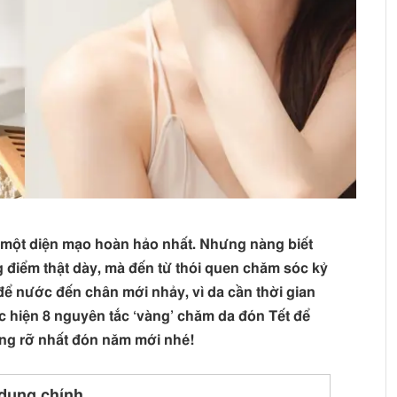
i một diện mạo hoàn hảo nhất. Nhưng nàng biết
g điểm thật dày, mà đến từ thói quen chăm sóc kỷ
để nước đến chân mới nhảy, vì da cần thời gian
ực hiện 8 nguyên tắc ‘vàng’ chăm da đón Tết để
ạng rỡ nhất đón năm mới nhé!
dung chính