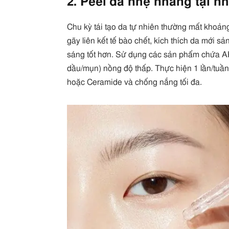
2. Peel da nhẹ nhàng tại n
Chu kỳ tái tạo da tự nhiên thường mất khoả
gãy liên kết tế bào chết, kích thích da mới 
sáng tốt hơn. Sử dụng các sản phẩm chứa A
dầu/mụn) nồng độ thấp. Thực hiện 1 lần/tuần
hoặc Ceramide và chống nắng tối đa.