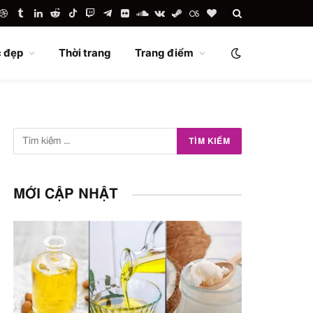
uTube
Dribbble
Tumblr
LinkedIn
Reddit
TikTok
Twitch
Telegram
Flickr
SoundCloud
VKontakte
Steam
Last.fm
BlogLovin
 đẹp
Thời trang
Trang điểm
MỚI CẬP NHẬT