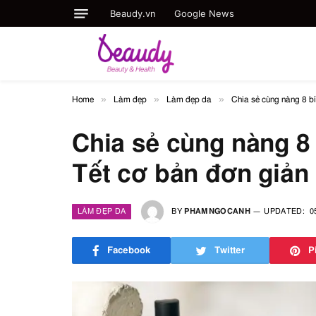
Beaudy.vn
Google News
»
»
»
Home
Làm đẹp
Làm đẹp da
Chia sẻ cùng nàng 8 b
Chia sẻ cùng nàng 8
Tết cơ bản đơn giản
LÀM ĐẸP DA
BY
PHAMNGOCANH
UPDATED:
0
Facebook
Twitter
P