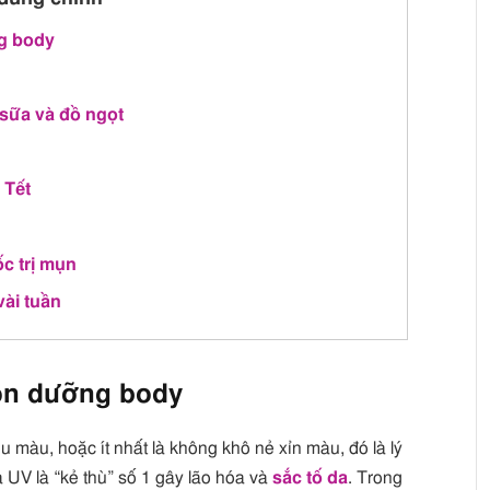
ng body
 sữa và đồ ngọt
 Tết
c trị mụn
vài tuần
ion dưỡng body
u màu, hoặc ít nhất là không khô nẻ xỉn màu, đó là lý
a UV là “kẻ thù” số 1 gây lão hóa và
sắc tố da
. Trong