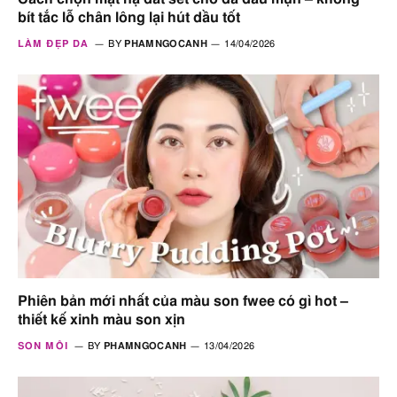
bít tắc lỗ chân lông lại hút dầu tốt
LÀM ĐẸP DA
BY
PHAMNGOCANH
14/04/2026
Phiên bản mới nhất của màu son fwee có gì hot –
thiết kế xinh màu son xịn
SON MÔI
BY
PHAMNGOCANH
13/04/2026