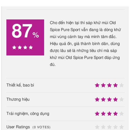
Cho đến hiện tại thì sáp khử mùi Old
87
Spice Pure Sport vẫn đang là dòng khử
%
mùi vùng cánh tay mà mình tâm đắc.
Hiệu quả ổn, giá thành bình dân, dùng
được lâu sẽ là những tiêu chí mà sáp
87
khử mùi Old Spice Pure Sport đáp ứng
đủ.
%
Thiết kế, bao bì
8
Thương hiệu
9
Trải nghiệm, công dụng
9
User Ratings
(
0
VOTES)