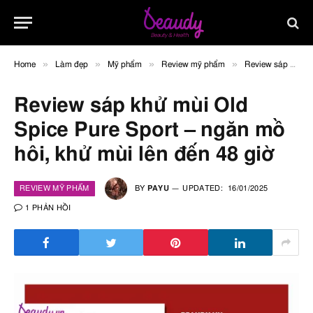
»
»
»
»
Home
Làm đẹp
Mỹ phẩm
Review mỹ phẩm
Review sáp khử mùi Old Spice Pure Sport – ngăn mồ hôi, khử mùi lên đến 48 giờ
Review sáp khử mùi Old
Spice Pure Sport – ngăn mồ
hôi, khử mùi lên đến 48 giờ
REVIEW MỸ PHẨM
BY
PAYU
UPDATED:
16/01/2025
1 PHẢN HỒI