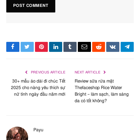
Facebook
Twitter
Pinterest
LinkedIn
Tumblr
Email
Reddit
VKontakte
Tele
PREVIOUS ARTICLE
NEXT ARTICLE
30+ mẫu áo dài đi chúc Tết
Review sữa rửa mặt
2025 cho nàng yêu thích sự
Thefaceshop Rice Water
nữ tính ngày đầu năm mới
Bright – làm sạch, làm sáng
da có tốt không?
Payu