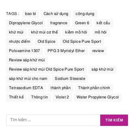
TAGS :
bao bì
Cách sử dụng
công dụng
Dipropylene Glycol
fragrance
Green 6
kết cấu
khử mùi
khử mùi cơ thể
kiềm mồ hôi
mồ hôi
nhược điểm
Old Spice
Old Spice Pure Sport
Poloxamine 1307
PPG 3 Myristyl Ether
review
Review sáp khử mùi
Review sáp khử mùi Old Spice Pure Sport
sáp khử mùi
sáp khử mùi cho nam
Sodium Stearate
Tetrasodium EDTA
thành phần
Thành phần chính
Thiết kế
Thông tin
Violet 2
Water Propylene Glycol