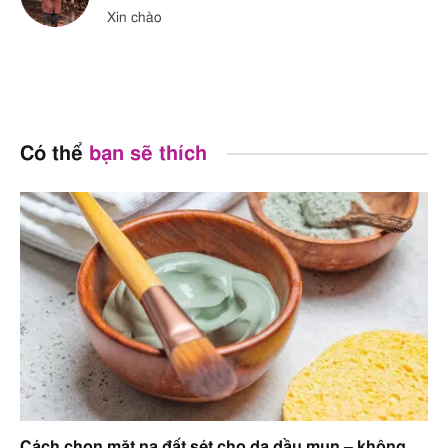
Xin chào
Có thể
bạn sẽ thích
Cách chọn mặt nạ đất sét cho da dầu mụn – không