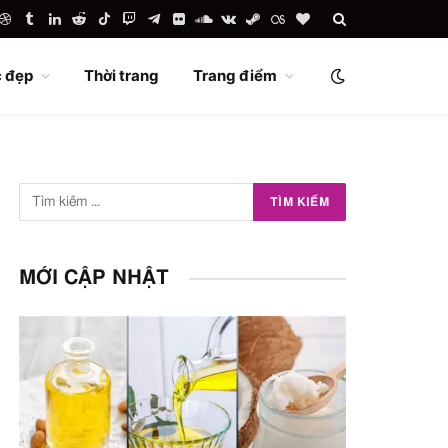
uTube
Dribbble
Tumblr
LinkedIn
Reddit
TikTok
Twitch
Telegram
Flickr
SoundCloud
VKontakte
Steam
Last.fm
BlogLovin
 đẹp
Thời trang
Trang điểm
MỚI CẬP NHẬT