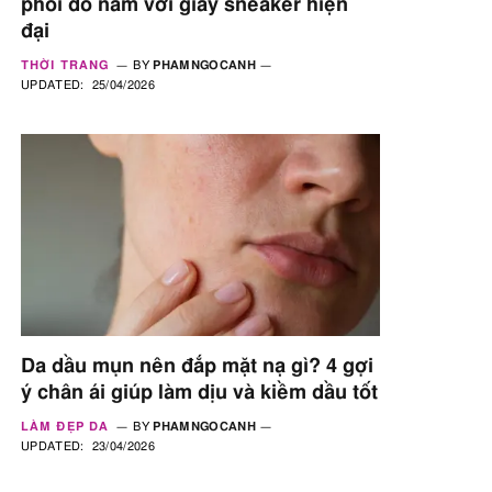
phối đồ nam với giày sneaker hiện
đại
THỜI TRANG
BY
PHAMNGOCANH
UPDATED:
25/04/2026
Da dầu mụn nên đắp mặt nạ gì? 4 gợi
ý chân ái giúp làm dịu và kiềm dầu tốt
LÀM ĐẸP DA
BY
PHAMNGOCANH
UPDATED:
23/04/2026