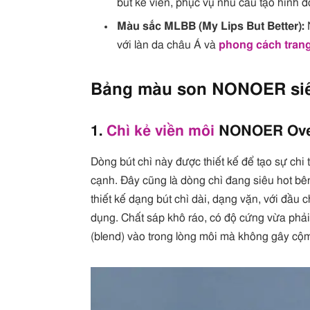
bút kẻ viền, phục vụ nhu cầu tạo hình 
Màu sắc MLBB (My Lips But Better):
với làn da châu Á và
phong cách tran
Bảng màu son NONOER siê
1.
Chì kẻ viền môi
NONOER Over 
Dòng bút chì này được thiết kế để tạo sự chi 
cạnh. Đây cũng là dòng chì đang siêu hot b
thiết kế dạng bút chì dài, dạng vặn, với đầu 
dụng. Chất sáp khô ráo, có độ cứng vừa phả
(blend) vào trong lòng môi mà không gây cộ