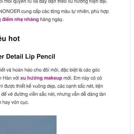
đôi môi quyến rũ và đầy đặn theo xu hướng hiện đại.
NONOER cung cấp các tông màu tự nhiên, phù hợp
g điểm
nhẹ nhàng
hàng ngày.
u hot
Detail Lip Pencil
tiết và hoàn hảo cho đôi môi, đặc biệt là các góc
ên Hàn với
xu hướng makeup
mới. Em này có có
chì được thiết kế vuông dẹp, các cạnh sắc nét, tiện
i để vẽ đường viền sắc nét, nhưng vẫn dễ dàng tán
m hay vón cục.