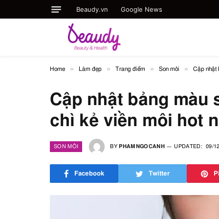
Beaudy.vn
Google News
»
»
»
»
Home
Làm đẹp
Trang điểm
Son môi
Cập nhật 
Cập nhật bảng màu 
chì kẻ viền môi hot 
SON MÔI
BY
PHAMNGOCANH
UPDATED:
09/1
Facebook
Twitter
P