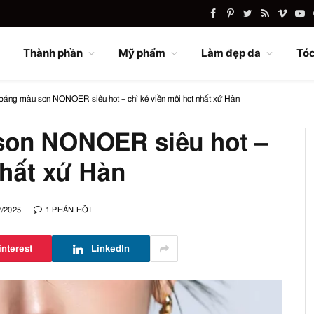
Facebook
Pinterest
Twitter
RSS
Vimeo
Yo
Thành phần
Mỹ phẩm
Làm đẹp da
Tóc
bảng màu son NONOER siêu hot – chì kẻ viền môi hot nhất xứ Hàn
son NONOER siêu hot –
nhất xứ Hàn
2/2025
1 PHẢN HỒI
interest
LinkedIn