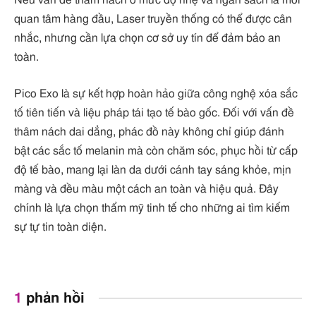
Nếu vấn đề thâm nách ở mức độ nhẹ và ngân sách là mối
quan tâm hàng đầu, Laser truyền thống có thể được cân
nhắc, nhưng cần lựa chọn cơ sở uy tín để đảm bảo an
toàn.
Pico Exo là sự kết hợp hoàn hảo giữa công nghệ xóa sắc
tố tiên tiến và liệu pháp tái tạo tế bào gốc. Đối với vấn đề
thâm nách dai dẳng, phác đồ này không chỉ giúp đánh
bật các sắc tố melanin mà còn chăm sóc, phục hồi từ cấp
độ tế bào, mang lại làn da dưới cánh tay sáng khỏe, mịn
màng và đều màu một cách an toàn và hiệu quả. Đây
chính là lựa chọn thẩm mỹ tinh tế cho những ai tìm kiếm
sự tự tin toàn diện.
1
phản hồi