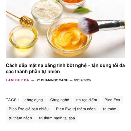
Cách đắp mặt nạ bằng tinh bột nghệ – tận dụng tối đa
các thành phần tự nhiên
LÀM ĐẸP DA
BY
PHAMNGOCANH
09/04/2026
TAGS :
công dụng
Công nghệ
nhược điểm
Pico Exo
Pico Exo giá bao nhiêu
Pico Exo trị thâm nách
trị thâm
trị thâm nách
trị thâm nách tại spa