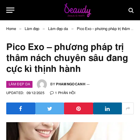
»
»
»
Home
Làm đẹp
Làm đẹp da
Pico Exo – phương pháp trị thâm nách chuyên sâu đang cực kì thịnh hành
Pico Exo – phương pháp trị
thâm nách chuyên sâu đang
cực kì thịnh hành
LÀM ĐẸP DA
BY
PHAMNGOCANH
UPDATED:
09/12/2025
1 PHẢN HỒI