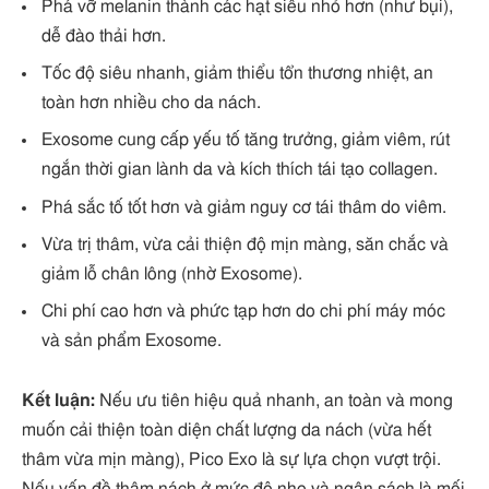
Phá vỡ melanin thành các hạt siêu nhỏ hơn (như bụi),
dễ đào thải hơn.
Tốc độ siêu nhanh, giảm thiểu tổn thương nhiệt, an
toàn hơn nhiều cho da nách.
Exosome cung cấp yếu tố tăng trưởng, giảm viêm, rút
ngắn thời gian lành da và kích thích tái tạo collagen.
Phá sắc tố tốt hơn và giảm nguy cơ tái thâm do viêm.
Vừa trị thâm, vừa cải thiện độ mịn màng, săn chắc và
giảm lỗ chân lông (nhờ Exosome).
Chi phí cao hơn và phức tạp hơn do chi phí máy móc
và sản phẩm Exosome.
Kết luận:
Nếu ưu tiên hiệu quả nhanh, an toàn và mong
muốn cải thiện toàn diện chất lượng da nách (vừa hết
thâm vừa mịn màng), Pico Exo là sự lựa chọn vượt trội.