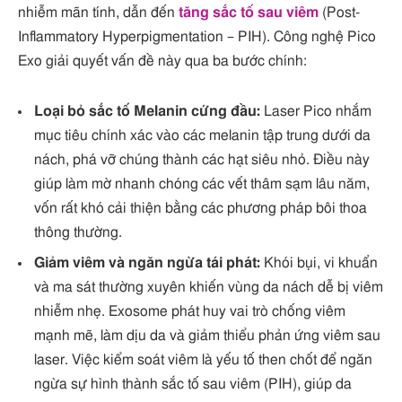
nhiễm mãn tính, dẫn đến
tăng sắc tố sau viêm
(Post-
Inflammatory Hyperpigmentation – PIH). Công nghệ Pico
Exo giải quyết vấn đề này qua ba bước chính:
Loại bỏ sắc tố Melanin cứng đầu:
Laser Pico nhắm
mục tiêu chính xác vào các melanin tập trung dưới da
nách, phá vỡ chúng thành các hạt siêu nhỏ. Điều này
giúp làm mờ nhanh chóng các vết thâm sạm lâu năm,
vốn rất khó cải thiện bằng các phương pháp bôi thoa
thông thường.
Giảm viêm và ngăn ngừa tái phát:
Khói bụi, vi khuẩn
và ma sát thường xuyên khiến vùng da nách dễ bị viêm
nhiễm nhẹ. Exosome phát huy vai trò chống viêm
mạnh mẽ, làm dịu da và giảm thiểu phản ứng viêm sau
laser. Việc kiểm soát viêm là yếu tố then chốt để ngăn
ngừa sự hình thành sắc tố sau viêm (PIH), giúp da