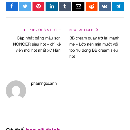
Facebook
Twitter
Pinterest
LinkedIn
Tumblr
Email
Reddit
VKontakte
Tele
PREVIOUS ARTICLE
NEXT ARTICLE
Cập nhật bảng màu son
BB cream quay trở lại mạnh
NONOER siêu hot – chì kẻ
mẽ – Lớp nền mịn mướt với
viền môi hot nhất xứ Hàn
top 10 dòng BB cream siêu
hot
phamngocanh