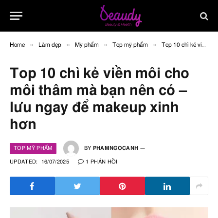
»
»
»
»
Home
Làm đẹp
Mỹ phẩm
Top mỹ phẩm
Top 10 chì kẻ viền môi cho môi thâm mà bạn nên có – lưu ngay để makeup xinh hơn
Top 10 chì kẻ viền môi cho
môi thâm mà bạn nên có –
lưu ngay để makeup xinh
hơn
TOP MỸ PHẨM
BY
PHAMNGOCANH
UPDATED:
16/07/2025
1 PHẢN HỒI