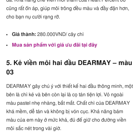
da. Khả năng che viền môi thâm của Heart Percent 06
cũng rất ổn áp, giúp môi trông đều màu và đầy đặn hơn,
cho bạn nụ cười rạng rỡ.
Giá thành:
280.000VND/ cây chì
Mua sản phẩm với giá ưu đãi tại đây
5. Kẻ viền môi hai đầu DEARMAY – màu
03
DEARMAY gây chú ý với thiết kế hai đầu thông minh, một
bên là chì kẻ và bên còn lại là cọ tán tiện lợi. Vỏ ngoài
màu pastel nhẹ nhàng, bắt mắt. Chất chì của DEARMAY
khá mềm, dễ tán và không bị vón cục. Khả năng bám
màu của em này ở mức khá, đủ để giữ cho đường viền
môi sắc nét trong vài giờ.