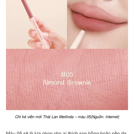
Chì kẻ viền môi Thái Lan Meilinda – màu 05(Nguồn: Internet)
Màu 05 sẽ là lựa chọn cho ai thích son hồng hoặc nền da