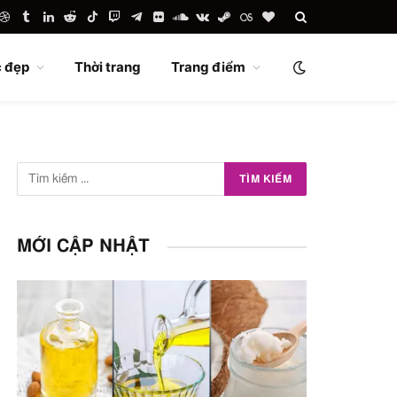
uTube
Dribbble
Tumblr
LinkedIn
Reddit
TikTok
Twitch
Telegram
Flickr
SoundCloud
VKontakte
Steam
Last.fm
BlogLovin
 đẹp
Thời trang
Trang điểm
MỚI CẬP NHẬT