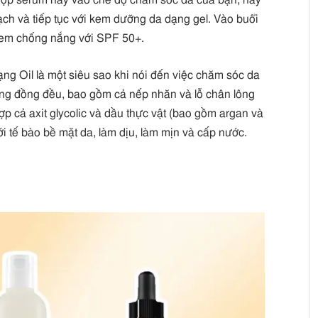
hợp serum này vào chế độ chăm sóc da của bạn, hãy
ạch và tiếp tục với kem dưỡng da dạng gel. Vào buổi
kem chống nắng với SPF 50+.
ạng Oil là một siêu sao khi nói đến việc chăm sóc da
hông đồng đều, bao gồm cả nếp nhăn và lỗ chân lông
ợp cả axit glycolic và dầu thực vật (bao gồm argan và
i tế bào bề mặt da, làm dịu, làm mịn và cấp nước.