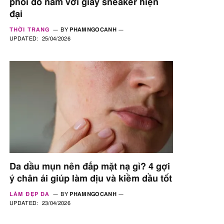
phối đồ nam với giày sneaker hiện
đại
THỜI TRANG
BY
PHAMNGOCANH
UPDATED:
25/04/2026
Da dầu mụn nên đắp mặt nạ gì? 4 gợi
ý chân ái giúp làm dịu và kiềm dầu tốt
LÀM ĐẸP DA
BY
PHAMNGOCANH
UPDATED:
23/04/2026