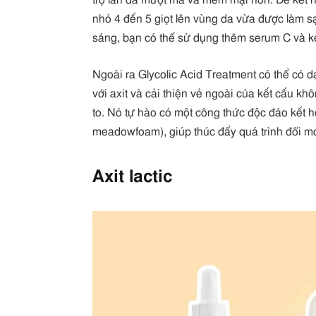
trợ làn da mượt mà và mềm mại hơn. Để kết 
nhỏ 4 đến 5 giọt lên vùng da vừa được làm s
sáng, bạn có thể sử dụng thêm serum C và 
Ngoài ra Glycolic Acid Treatment có thể có d
với axit và cải thiện vẻ ngoài của kết cấu k
to. Nó tự hào có một công thức độc đáo kết h
meadowfoam), giúp thúc đẩy quá trình đổi mớ
Axit lactic