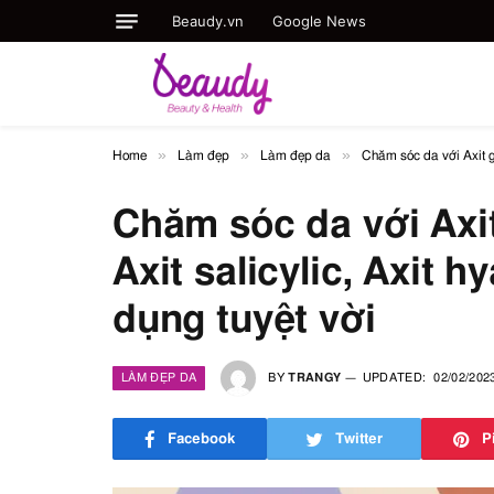
Beaudy.vn
Google News
»
»
»
Home
Làm đẹp
Làm đẹp da
Chăm sóc da với Axit gly
Chăm sóc da với Axit 
Axit salicylic, Axit 
dụng tuyệt vời
LÀM ĐẸP DA
BY
TRANGY
UPDATED:
02/02/202
Facebook
Twitter
P