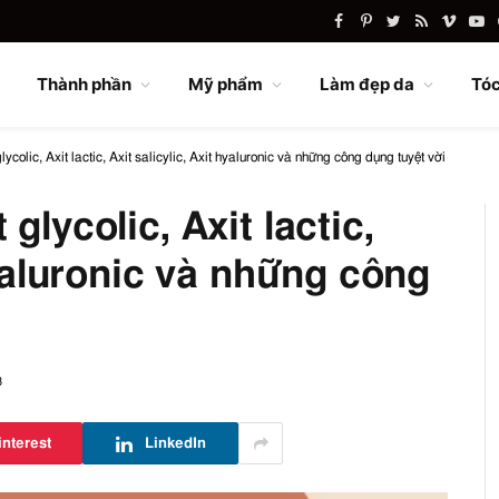
Facebook
Pinterest
Twitter
RSS
Vimeo
Yo
Thành phần
Mỹ phẩm
Làm đẹp da
Tóc
colic, Axit lactic, Axit salicylic, Axit hyaluronic và những công dụng tuyệt vời
glycolic, Axit lactic,
hyaluronic và những công
3
interest
LinkedIn