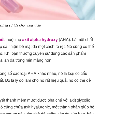
xit là sự lựa chọn hoàn hảo
hết
thuộc họ
axit alpha hydroxy
(AHA). Là một chất
úp cải thiện bề mặt da một cách rõ rệt. Nó cũng có thể
 to. Khi bạn thường xuyên sử dụng các sản phẩm
 ra làn da trông mịn màng hơn.
 trong số các loại AHA khác nhau, nó là loại có cấu
t. Đó là lý do làm cho nó rất hiệu quả, nó có thể dễ
.
uyết thanh mềm mượt được pha chế với axit glycolic
 Nó cũng chứa axit hyaluronic, một thành phần giúp hỗ