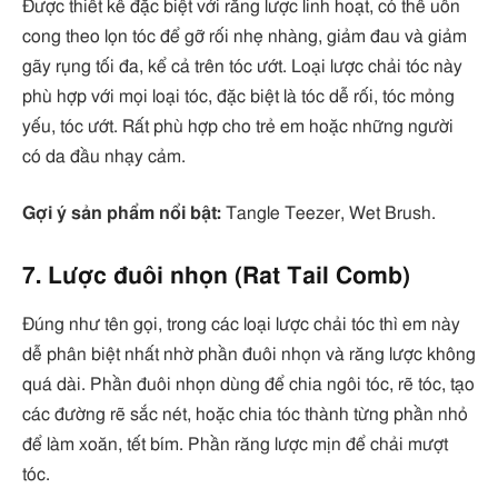
Được thiết kế đặc biệt với răng lược linh hoạt, có thể uốn
cong theo lọn tóc để gỡ rối nhẹ nhàng, giảm đau và giảm
gãy rụng tối đa, kể cả trên tóc ướt. Loại lược chải tóc này
phù hợp với mọi loại tóc, đặc biệt là tóc dễ rối, tóc mỏng
yếu, tóc ướt. Rất phù hợp cho trẻ em hoặc những người
có da đầu nhạy cảm.
Gợi ý sản phẩm nổi bật:
Tangle Teezer, Wet Brush.
7. Lược đuôi nhọn (Rat Tail Comb)
Đúng như tên gọi, trong các loại lược chải tóc thì em này
dễ phân biệt nhất nhờ phần đuôi nhọn và răng lược không
quá dài. Phần đuôi nhọn dùng để chia ngôi tóc, rẽ tóc, tạo
các đường rẽ sắc nét, hoặc chia tóc thành từng phần nhỏ
để làm xoăn, tết bím. Phần răng lược mịn để chải mượt
tóc.