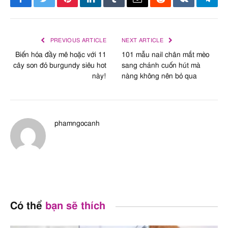
Facebook
Twitter
Pinterest
LinkedIn
Tumblr
Email
Reddit
VKontakte
Tele
PREVIOUS ARTICLE
NEXT ARTICLE
Biến hóa đầy mê hoặc với 11
101 mẫu nail chân mắt mèo
cây son đỏ burgundy siêu hot
sang chảnh cuốn hút mà
này!
nàng không nên bỏ qua
phamngocanh
Có thể
bạn sẽ thích