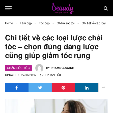
»
»
»
»
Home
Làm đẹp
Tóc đẹp
Chăm sóc tóc
Chi tiết về các loại lược chải tóc – chọn đúng dáng lược cũng giúp giảm tóc rụng
Chi tiết về các loại lược chải
tóc – chọn đúng dáng lược
cũng giúp giảm tóc rụng
CHĂM SÓC TÓC
BY
PHAMNGOCANH
UPDATED:
27/06/2025
1 PHẢN HỒI