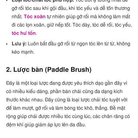
Loại tóc/Chất tóc phù hợp:
Tóc ướt lý tưởng nhất để
gỡ rối tóc sau khi gội đầu, khi tóc yếu và dễ tổn thương
nhất.
Tóc xoăn
tự nhiên giúp gỡ rối mà không làm mất
đi các lọn xoăn, giữ nếp tốt. Tóc dày, tóc dễ rối, tóc yếu,
tóc hư tổn
.
Lưu ý:
Luôn bắt đầu gỡ rối từ ngọn tóc lên từ từ, không
kéo mạnh.
2. Lược bàn (Paddle Brush)
Đây là một loại lược đang được yêu thích dạo gần đây vì
có nhiều kiểu dáng, phần bàn chải cũng đa dạng kích
thước khác nhau. Đây cũng là loại lược chải tóc tuyệt vời
để làm mượt, gỡ rối và làm bóng tóc khô, thẳng. Bề mặt
rộng giúp chải được nhiều tóc cùng lúc, các chân răng có
đệm khí giúp giảm áp lực lên da đầu.