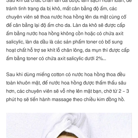
Sau khi đã chắc chắn làn da được làm sạch hoàn toàn, để
tránh tình trạng da bị khô, mất cân bằng độ ẩm, các
chuyên viên sẽ thoa nước hoa hồng lên da mặt cùng cổ
để cân bằng lại độ ẩm cho da. Làn da khô sẽ được cấp
ẩm bằng nước hoa hồng không cồn hoặc có chứa axit
salicylic, làn da dầu là các sản phẩm toner có bổ sung
hoạt chất hỗ trợ se khít lỗ chân lông, da mụn thì được cấp
ẩm bằng toner có chứa axit salicylic dưới 2%…
Sau khi dùng miếng cotton có nước hoa hồng thoa đều
toàn khuôn mặt, để nước hoa hồng được thẩm thấu sâu
hơn, các chuyên viên sẽ vỗ nhẹ lên mặt bạn, chờ từ 2 – 3
phút họ sẽ tiến hành massage theo chiều kim đồng hồ.