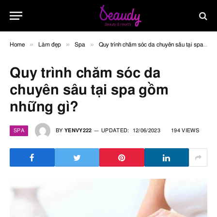
»
»
»
Home
Làm đẹp
Spa
Quy trình chăm sóc da chuyên sâu tại spa gồm những gì?
Quy trình chăm sóc da
chuyên sâu tại spa gồm
những gì?
SPA
BY
YENVY222
UPDATED:
12/06/2023
194
VIEWS