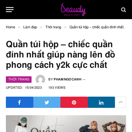
»
»
»
Home
Làm đẹp
Thời trang
Quần túi hộp – chiếc quần đỉnh nhất giúp nàng lên đồ phong cách y2k cực chất
Quần túi hộp – chiếc quần
đỉnh nhất giúp nàng lên đồ
phong cách y2k cực chất
THỜI TRANG
BY
PHAMNGOCANH
UPDATED:
15/04/2023
193
VIEWS