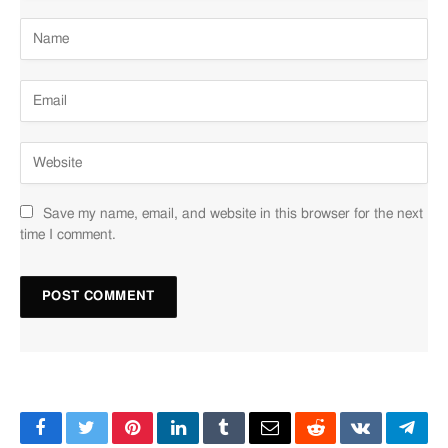
Save my name, email, and website in this browser for the next
time I comment.
Facebook
Twitter
Pinterest
LinkedIn
Tumblr
Email
Reddit
VKontakte
Tele