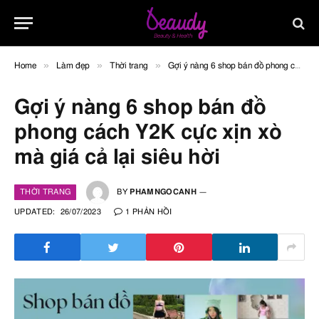
»
»
»
Home
Làm đẹp
Thời trang
Gợi ý nàng 6 shop bán đồ phong cách Y2K cực xịn xò mà giá cả lại siêu hời
Gợi ý nàng 6 shop bán đồ
phong cách Y2K cực xịn xò
mà giá cả lại siêu hời
THỜI TRANG
BY
PHAMNGOCANH
UPDATED:
26/07/2023
1 PHẢN HỒI