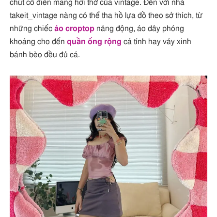
chút cổ điển mang hơi thở của vintage. Đến với nhà
takeit_vintage nàng có thể tha hồ lựa đồ theo sở thích, từ
những chiếc
áo croptop
năng động, áo dây phóng
khoáng cho đến
quần ống rộng
cá tính hay váy xinh
bánh bèo đều đủ cả.