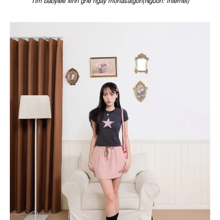
Tìm babytee xinh ghé ngay monasaigon(Nguồn: Internet)