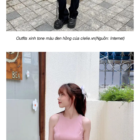
Outfits xinh tone màu đen hồng của clelie.vn(Nguồn: Internet)