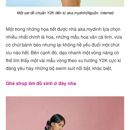
Một set đồ chuẩn Y2K đến từ aka.mydinh(Nguồn: Internet)
Một trong những họa tiết được nhà aka.mydinh lựa chọn
nhiều nhất chính là hoa, những mẫu hoa văn cá tính, vừa
có chút bánh bèo nhưng lại không hề yếu đuối một chút
xíu nào hết. Bên cạnh đó, dạo nhanh một vòng nàng có
thể tìm thấy một vài mẫu vòng theo xu hướng Y2K cực kì
đáng yêu hay những bộ swim suit nổi bật, khác biệt.
Ghé shop tìm đồ xinh ở đây nha