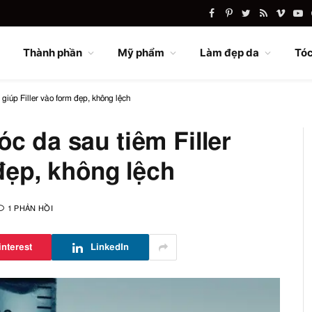
Facebook
Pinterest
Twitter
RSS
Vimeo
Yo
Thành phần
Mỹ phẩm
Làm đẹp da
Tóc
 giúp Filler vào form đẹp, không lệch
c da sau tiêm Filler
 đẹp, không lệch
1 PHẢN HỒI
interest
LinkedIn