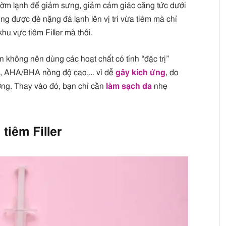
ườm lạnh để giảm sưng, giảm cảm giác căng tức dưới
ng được đè nặng đá lạnh lên vị trí vừa tiêm mà chỉ
u vực tiêm Filler mà thôi.
n không nên dùng các hoạt chất có tính “đặc trị”
ids, AHA/BHA nồng độ cao,… vì dễ
gây kích ứng
, do
ơng. Thay vào đó, bạn chỉ cần
làm sạch da
nhẹ
tiêm Filler