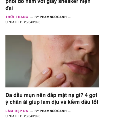
phối đồ nam với giày sneaker hiện
đại
THỜI TRANG
BY
PHAMNGOCANH
UPDATED:
25/04/2026
Da dầu mụn nên đắp mặt nạ gì? 4 gợi
ý chân ái giúp làm dịu và kiềm dầu tốt
LÀM ĐẸP DA
BY
PHAMNGOCANH
UPDATED:
23/04/2026