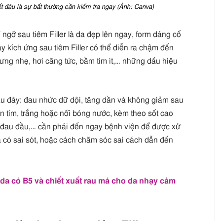
ết đâu là sự bất thường cần kiểm tra ngay (Ảnh: Canva)
ngỡ sau tiêm Filler là da đẹp lên ngay, form dáng cố
ay kích ứng sau tiêm Filler có thể diễn ra chậm đến
sưng nhẹ, hơi căng tức, bầm tím ít,… những dấu hiệu
u đây: đau nhức dữ dội, tăng dần và không giảm sau
n tím, trắng hoặc nổi bóng nước, kèm theo sốt cao
 đau đầu,… cần phải đến ngay bệnh viện để được xử
er đã có sai sót, hoặc cách chăm sóc sai cách dẫn đến
a có B5 và chiết xuất rau má cho da nhạy cảm