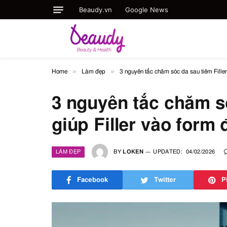
Beaudy.vn
Google News
»
»
Home
Làm đẹp
3 nguyên tắc chăm sóc da sau tiêm Filler
3 nguyên tắc chăm só
giúp Filler vào form
LÀM ĐẸP
BY
LOKEN
UPDATED:
04/02/2026
Facebook
Twitter
P