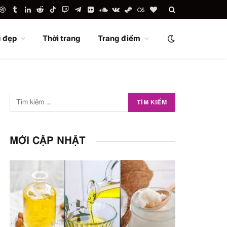
uTube
Dribbble
Tumblr
LinkedIn
Reddit
TikTok
Twitch
Telegram
Flickr
SoundCloud
VKontakte
Steam
Last.fm
BlogLovin
 đẹp
Thời trang
Trang điểm
MỚI CẬP NHẬT