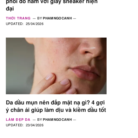
phối đồ nam với giày sneaker hiện
đại
THỜI TRANG
BY
PHAMNGOCANH
UPDATED:
25/04/2026
Da dầu mụn nên đắp mặt nạ gì? 4 gợi
ý chân ái giúp làm dịu và kiềm dầu tốt
LÀM ĐẸP DA
BY
PHAMNGOCANH
UPDATED:
23/04/2026