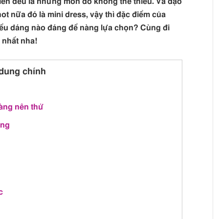
liền đều là những món đồ không thể thiếu. Và dạo
t nữa đó là mini dress, vậy thì đặc điểm của
iểu dáng nào đáng để nàng lựa chọn? Cùng đi
 nhất nha!
dung chính
àng nên thử
ông
c