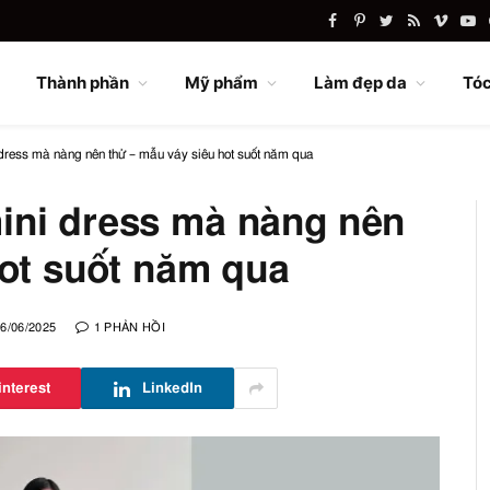
Facebook
Pinterest
Twitter
RSS
Vimeo
Yo
Thành phần
Mỹ phẩm
Làm đẹp da
Tóc
ress mà nàng nên thử – mẫu váy siêu hot suốt năm qua
ini dress mà nàng nên
hot suốt năm qua
6/06/2025
1 PHẢN HỒI
interest
LinkedIn