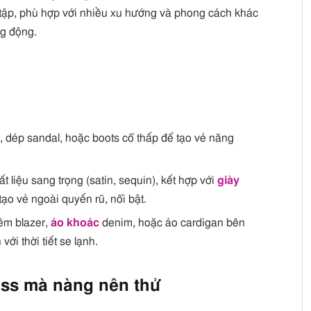
ưu tập, phù hợp với nhiều xu hướng và phong cách khác
ng động.
, dép sandal, hoặc boots cổ thấp để tạo vẻ năng
t liệu sang trọng (satin, sequin), kết hợp với
giày
 tạo vẻ ngoài quyến rũ, nổi bật.
êm blazer,
áo khoác
denim, hoặc áo cardigan bên
ới thời tiết se lạnh.
ess mà nàng nên thử