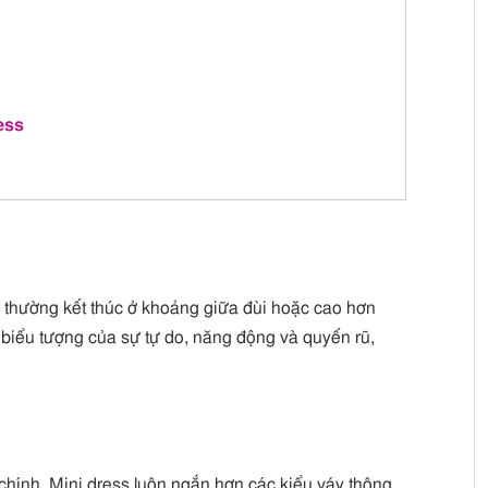
ess
n, thường kết thúc ở khoảng giữa đùi hoặc cao hơn
t biểu tượng của sự tự do, năng động và quyến rũ,
hính. Mini dress luôn ngắn hơn các kiểu váy thông