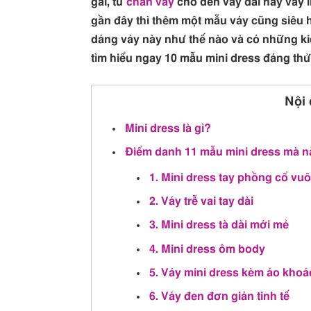
gái, từ
chân váy
cho đến váy dài hay váy 
gần đây thì thêm một mẫu váy cũng siêu ho
dáng váy này như thế nào và có những k
tìm hiểu ngay 10 mẫu mini dress đáng thử
Nội 
Mini dress là gì?
Điểm danh 11 mẫu mini dress mà n
1. Mini dress tay phồng cổ vu
2. Váy trễ vai tay dài
3. Mini dress tà dài mới mẻ
4. Mini dress ôm body
5. Váy mini dress kèm áo khoá
6. Váy đen đơn giản tinh tế