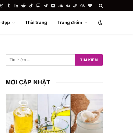
uTube
Dribbble
Tumblr
LinkedIn
Reddit
TikTok
Twitch
Telegram
Flickr
SoundCloud
VKontakte
Steam
Last.fm
BlogLovin
 đẹp
Thời trang
Trang điểm
MỚI CẬP NHẬT