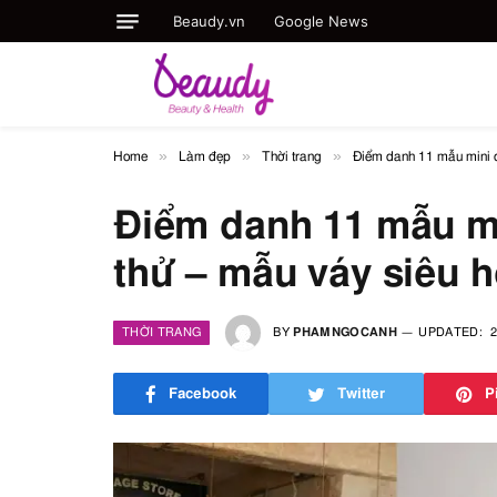
Beaudy.vn
Google News
»
»
»
Home
Làm đẹp
Thời trang
Điểm danh 11 mẫu mini d
Điểm danh 11 mẫu m
thử – mẫu váy siêu 
THỜI TRANG
BY
PHAMNGOCANH
UPDATED:
2
Facebook
Twitter
P