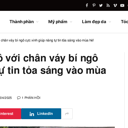
Facebook
Pinterest
Twitter
RSS
Vimeo
Yo
Thành phần
Mỹ phẩm
Làm đẹp da
Tóc
 chân váy bí ngô cực xinh giúp nàng tự tin tỏa sáng vào mùa hè!
 với chân váy bí ngô
ự tin tỏa sáng vào mùa
/04/2025
1 PHẢN HỒI
interest
LinkedIn