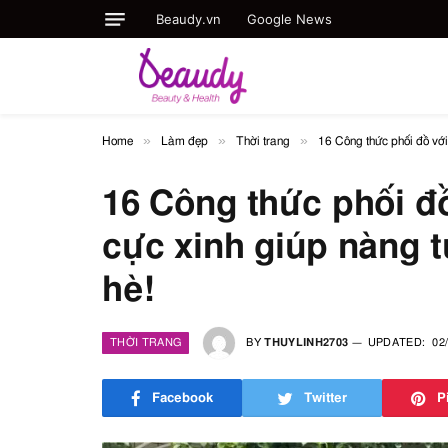
Beaudy.vn
Google News
»
»
»
Home
Làm đẹp
Thời trang
16 Công thức phối đồ với
16 Công thức phối đồ
cực xinh giúp nàng t
hè!
THỜI TRANG
BY
THUYLINH2703
UPDATED:
02
Facebook
Twitter
P