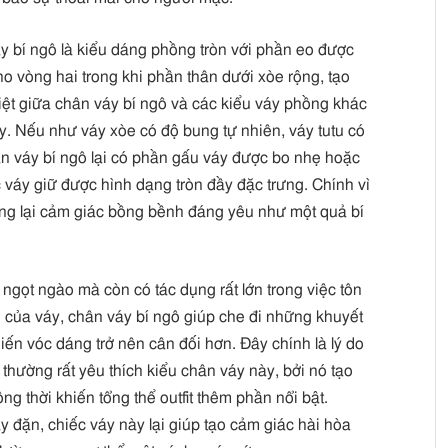
y bí ngô là kiểu dáng phồng tròn với phần eo được
ho vòng hai trong khi phần thân dưới xòe rộng, tạo
ệt giữa chân váy bí ngô và các kiểu váy phồng khác
. Nếu như váy xòe có độ bung tự nhiên, váy tutu có
n váy bí ngô lại có phần gấu váy được bo nhẹ hoặc
c váy giữ được hình dạng tròn đầy đặc trưng. Chính vì
ang lại cảm giác bồng bềnh đáng yêu như một quả bí
gọt ngào mà còn có tác dụng rất lớn trong việc tôn
n của váy, chân váy bí ngô giúp che đi những khuyết
ến vóc dáng trở nên cân đối hơn. Đây chính là lý do
thường rất yêu thích kiểu chân váy này, bởi nó tạo
g thời khiến tổng thể outfit thêm phần nổi bật.
 đặn, chiếc váy này lại giúp tạo cảm giác hài hòa