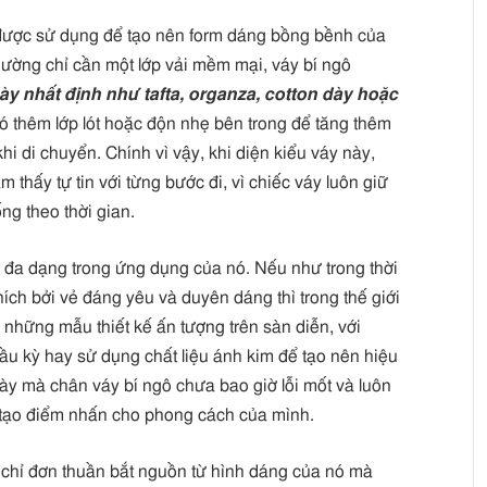
i được sử dụng để tạo nên form dáng bồng bềnh của
ường chỉ cần một lớp vải mềm mại, váy bí ngô
dày nhất định như tafta, organza, cotton dày hoặc
 có thêm lớp lót hoặc độn nhẹ bên trong để tăng thêm
i di chuyển. Chính vì vậy, khi diện kiểu váy này,
thấy tự tin với từng bước đi, vì chiếc váy luôn giữ
g theo thời gian.
ự đa dạng trong ứng dụng của nó. Nếu như trong thời
ích bởi vẻ đáng yêu và duyên dáng thì trong thế giới
h những mẫu thiết kế ấn tượng trên sàn diễn, với
 cầu kỳ hay sử dụng chất liệu ánh kim để tạo nên hiệu
ày mà chân váy bí ngô chưa bao giờ lỗi mốt và luôn
 tạo điểm nhấn cho phong cách của mình.
 chỉ đơn thuần bắt nguồn từ hình dáng của nó mà