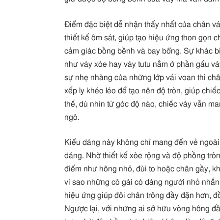
Điểm đặc biệt dễ nhận thấy nhất của chân vá
thiết kế ôm sát, giúp tạo hiệu ứng thon gọn c
cảm giác bồng bềnh và bay bổng. Sự khác bi
như váy xòe hay váy tutu nằm ở phần gấu váy
sự nhẹ nhàng của những lớp vải voan thì châ
xếp ly khéo léo để tạo nên độ tròn, giúp chiế
thế, dù nhìn từ góc độ nào, chiếc váy vẫn m
ngô.
Kiểu dáng này không chỉ mang đến vẻ ngoài n
dáng. Nhờ thiết kế xòe rộng và độ phồng trò
điểm như hông nhỏ, đùi to hoặc chân gầy, khi
vì sao những cô gái có dáng người nhỏ nhắn 
hiệu ứng giúp đôi chân trông đầy đặn hơn, đồn
Ngược lại, với những ai sở hữu vòng hông đầy