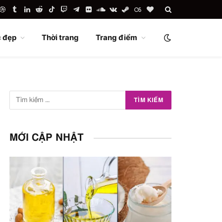
uTube
Dribbble
Tumblr
LinkedIn
Reddit
TikTok
Twitch
Telegram
Flickr
SoundCloud
VKontakte
Steam
Last.fm
BlogLovin
 đẹp
Thời trang
Trang điểm
MỚI CẬP NHẬT