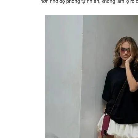
hơn nhờ độ phồng tự nhiên, không làm lộ rõ