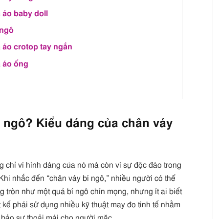
 áo baby doll
 ngô
à áo crotop tay ngắn
à áo ống
 bí ngô? Kiểu dáng của chân váy
g chỉ vì hình dáng của nó mà còn vì sự độc đáo trong
. Khi nhắc đến “chân váy bí ngô,” nhiều người có thể
 tròn như một quả bí ngô chín mọng, nhưng ít ai biết
t kế phải sử dụng nhiều kỹ thuật may đo tinh tế nhằm
bảo sự thoải mái cho người mặc.