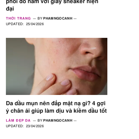
phối đồ nam với giày sneaker hiện
đại
THỜI TRANG
BY
PHAMNGOCANH
UPDATED:
25/04/2026
Da dầu mụn nên đắp mặt nạ gì? 4 gợi
ý chân ái giúp làm dịu và kiềm dầu tốt
LÀM ĐẸP DA
BY
PHAMNGOCANH
UPDATED:
23/04/2026