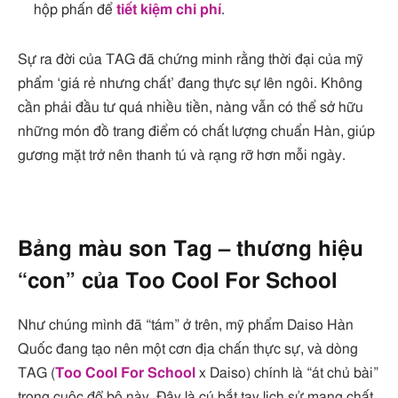
hộp phấn để
tiết kiệm chi phí
.
Sự ra đời của TAG đã chứng minh rằng thời đại của mỹ
phẩm ‘giá rẻ nhưng chất’ đang thực sự lên ngôi. Không
cần phải đầu tư quá nhiều tiền, nàng vẫn có thể sở hữu
những món đồ trang điểm có chất lượng chuẩn Hàn, giúp
gương mặt trở nên thanh tú và rạng rỡ hơn mỗi ngày.
Bảng màu son Tag – thương hiệu
“con” của Too Cool For School
Như chúng mình đã “tám” ở trên, mỹ phẩm Daiso Hàn
Quốc đang tạo nên một cơn địa chấn thực sự, và dòng
TAG (
Too Cool For School
x Daiso) chính là “át chủ bài”
trong cuộc đổ bộ này. Đây là cú bắt tay lịch sử mang chất