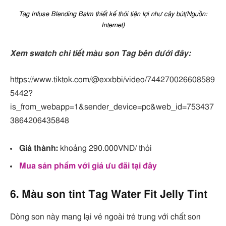
Tag Infuse Blending Balm thiết kế thỏi tiện lợi như cây bút(Nguồn:
Internet)
Xem swatch chi tiết màu son Tag bên dưới đây:
https://www.tiktok.com/@exxbbi/video/744270026608589
5442?
is_from_webapp=1&sender_device=pc&web_id=753437
3864206435848
Giá thành:
khoảng 290.000VND/ thỏi
Mua sản phẩm với giá ưu đãi tại đây
6. Màu son tint Tag Water Fit Jelly Tint
Dòng son này mang lại vẻ ngoài trẻ trung với chất son