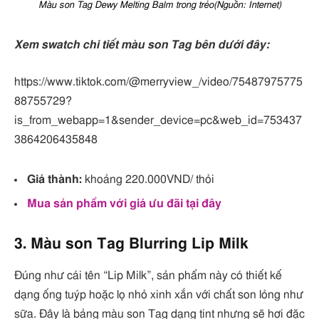
Màu son Tag Dewy Melting Balm trong trẻo(Nguồn: Internet)
Xem swatch chi tiết màu son Tag bên dưới đây:
https://www.tiktok.com/@merryview_/video/75487975775
88755729?
is_from_webapp=1&sender_device=pc&web_id=753437
3864206435848
Giá thành:
khoảng 220.000VND/ thỏi
Mua sản phẩm với giá ưu đãi tại đây
3. Màu son Tag Blurring Lip Milk
Đúng như cái tên “Lip Milk”, sản phẩm này có thiết kế
dạng ống tuýp hoặc lọ nhỏ xinh xắn với chất son lỏng như
sữa. Đây là bảng màu son Tag dạng tint nhưng sẽ hơi đặc