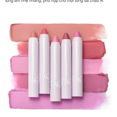
tông ấm nhẹ nhàng, phù hợp cho mọi tông da châu Á.