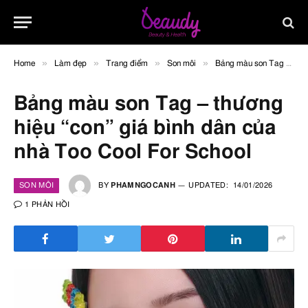
»
»
»
»
Home
Làm đẹp
Trang điểm
Son môi
Bảng màu son Tag – thương hiệu “con” giá bình dân của nhà Too Cool For School
Bảng màu son Tag – thương
hiệu “con” giá bình dân của
nhà Too Cool For School
SON MÔI
BY
PHAMNGOCANH
UPDATED:
14/01/2026
1 PHẢN HỒI