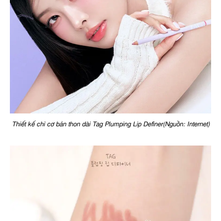
Thiết kế chì cơ bản thon dài Tag Plumping Lip Definer(Nguồn: Internet)