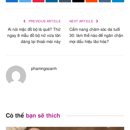
Facebook
Twitter
Pinterest
LinkedIn
Tumblr
Email
Reddit
VKontakte
Tele
PREVIOUS ARTICLE
NEXT ARTICLE
Ai nói mặc đồ bộ là quê? Thử
Cẩm nang chăm sóc da tuổi
ngay 8 mẫu đồ bộ nữ vừa tôn
30: làm thế nào để ngăn chặn
dáng lại thoải mái này
mọi dấu hiệu lão hóa?
phamngocanh
Có thể
bạn sẽ thích