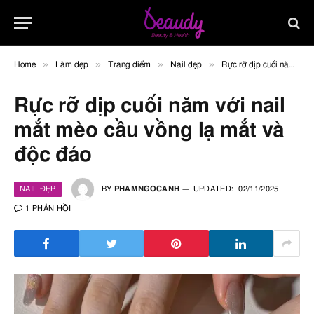
»
»
»
»
Home
Làm đẹp
Trang điểm
Nail đẹp
Rực rỡ dịp cuối năm với nail mắt mèo cầu vồng lạ mắt và độc đáo
Rực rỡ dịp cuối năm với nail
mắt mèo cầu vồng lạ mắt và
độc đáo
NAIL ĐẸP
BY
PHAMNGOCANH
UPDATED:
02/11/2025
1 PHẢN HỒI