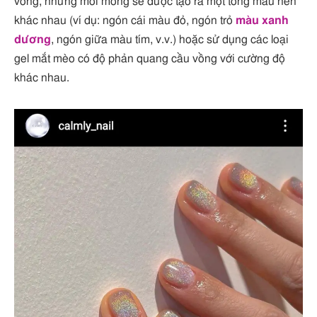
vồng, nhưng mỗi móng sẽ được tạo ra một tông màu nền
khác nhau (ví dụ: ngón cái màu đỏ, ngón trỏ
màu xanh
dương
, ngón giữa màu tím, v.v.) hoặc sử dụng các loại
gel mắt mèo có độ phản quang cầu vồng với cường độ
khác nhau.