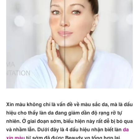
Xỉn màu không chỉ là vấn đề về màu sắc da, mà là dấu
hiệu cho thấy làn da đang giảm dần độ rạng rỡ tự
nhiên. Ở giai đoạn sớm, biểu hiện này rất dễ bị bỏ qua
và nhầm lẫn. Dưới đây là 4 dấu hiệu nhận biết làn
da
xỉn màu
từ sớm đã được Beaudy.vn tổng hợp lại.