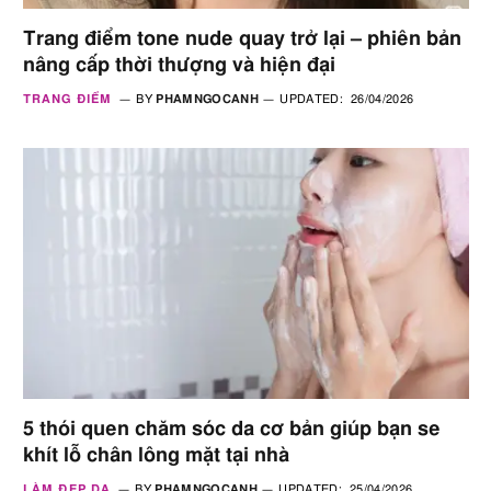
Trang điểm tone nude quay trở lại – phiên bản
nâng cấp thời thượng và hiện đại
TRANG ĐIỂM
BY
PHAMNGOCANH
UPDATED:
26/04/2026
5 thói quen chăm sóc da cơ bản giúp bạn se
khít lỗ chân lông mặt tại nhà
LÀM ĐẸP DA
BY
PHAMNGOCANH
UPDATED:
25/04/2026