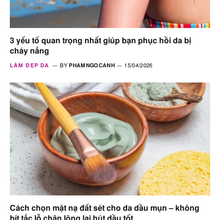
3 yếu tố quan trọng nhất giúp bạn phục hồi da bị
cháy nắng
LÀM ĐẸP DA
BY
PHAMNGOCANH
15/04/2026
Cách chọn mặt nạ đất sét cho da dầu mụn – không
bít tắc lỗ chân lông lại hút dầu tốt