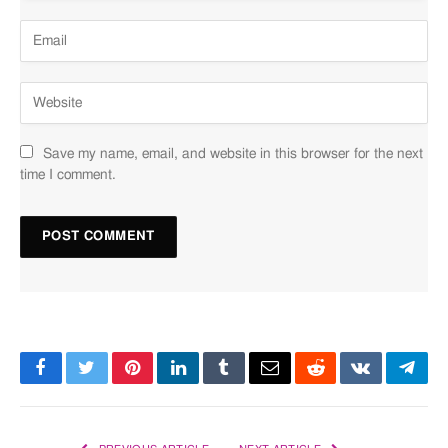
Save my name, email, and website in this browser for the next
time I comment.
Facebook
Twitter
Pinterest
LinkedIn
Tumblr
Email
Reddit
VKontakte
Tele