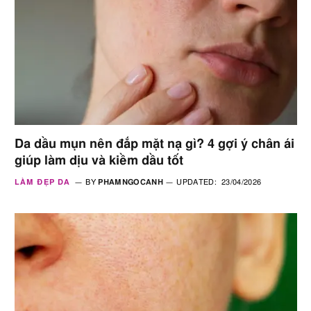
Da dầu mụn nên đắp mặt nạ gì? 4 gợi ý chân ái
giúp làm dịu và kiềm dầu tốt
LÀM ĐẸP DA
BY
PHAMNGOCANH
UPDATED:
23/04/2026