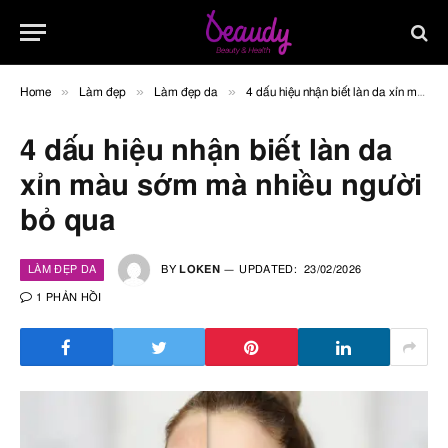
»
»
»
Home
Làm đẹp
Làm đẹp da
4 dấu hiệu nhận biết làn da xỉn màu sớm mà nhiều người bỏ qua
4 dấu hiệu nhận biết làn da
xỉn màu sớm mà nhiều người
bỏ qua
LÀM ĐẸP DA
BY
LOKEN
UPDATED:
23/02/2026
1 PHẢN HỒI