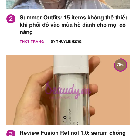
Summer Outfits: 15 items không thể thiếu
khi phối đồ vào mùa hè dành cho mọi cô
nàng
THỜI TRANG
BY
THUYLINH2703
78
Review Fusion Retinol 1.0: serum chống