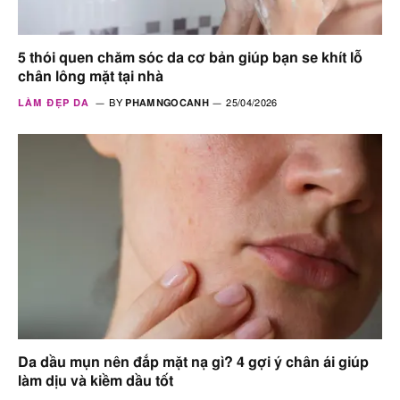
5 thói quen chăm sóc da cơ bản giúp bạn se khít lỗ
chân lông mặt tại nhà
LÀM ĐẸP DA
BY
PHAMNGOCANH
25/04/2026
Da dầu mụn nên đắp mặt nạ gì? 4 gợi ý chân ái giúp
làm dịu và kiềm dầu tốt