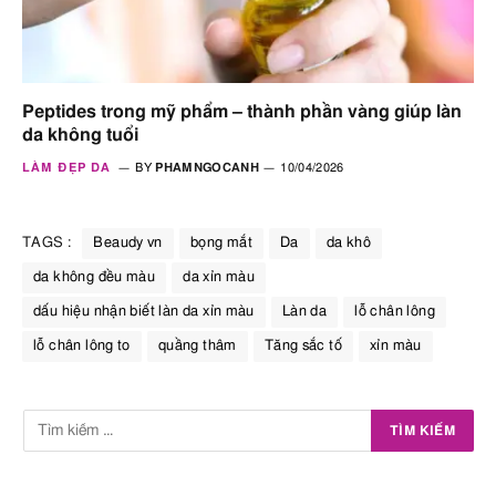
Peptides trong mỹ phẩm – thành phần vàng giúp làn
da không tuổi
LÀM ĐẸP DA
BY
PHAMNGOCANH
10/04/2026
TAGS :
Beaudy vn
bọng mắt
Da
da khô
da không đều màu
da xỉn màu
dấu hiệu nhận biết làn da xỉn màu
Làn da
lỗ chân lông
lỗ chân lông to
quầng thâm
Tăng sắc tố
xỉn màu