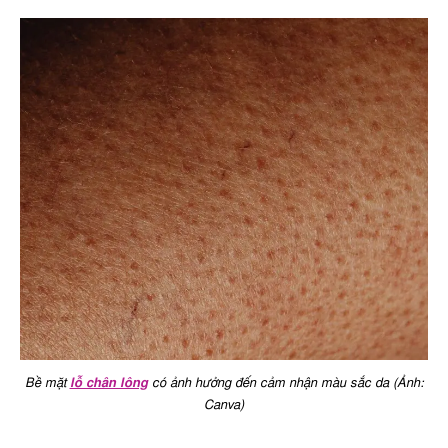
Bề mặt
lỗ chân lông
có ảnh hưởng đến cảm nhận màu sắc da (Ảnh:
Canva)