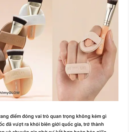
rang điểm đóng vai trò quan trọng không kém gì
 đã vượt ra khỏi biên giới quốc gia, trở thành