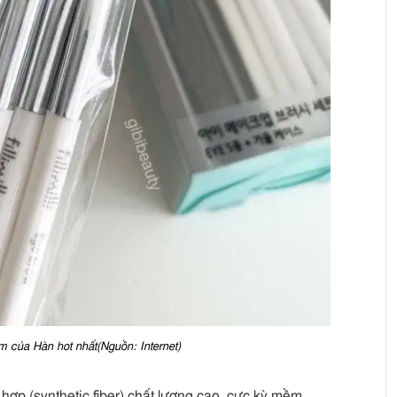
m của Hàn hot nhất(Nguồn: Internet)
hợp (synthetic fiber) chất lượng cao, cực kỳ mềm