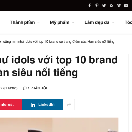
Facebook
Pinterest
Twitter
RSS
Vimeo
Yo
Thành phần
Mỹ phẩm
Làm đẹp da
Tóc
n căng mịn như idols với top 10 brand cọ trang điểm của Hàn siêu nổi tiếng
ư idols với top 10 brand
n siêu nổi tiếng
22/11/2025
1 PHẢN HỒI
interest
LinkedIn