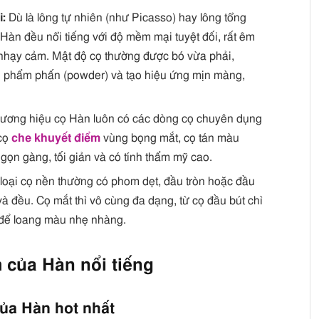
i:
Dù là lông tự nhiên (như Picasso) hay lông tổng
Hàn đều nổi tiếng với độ mềm mại tuyệt đối, rất êm
 nhạy cảm. Mật độ cọ thường được bó vừa phải,
ản phẩm phấn (powder) và tạo hiệu ứng mịn màng,
ương hiệu cọ Hàn luôn có các dòng cọ chuyên dụng
 cọ
che khuyết điểm
vùng bọng mắt, cọ tán màu
gọn gàng, tối giản và có tính thẩm mỹ cao.
loại cọ nền thường có phom dẹt, đầu tròn hoặc đầu
 đều. Cọ mắt thì vô cùng đa dạng, từ cọ đầu bút chì
n để loang màu nhẹ nhàng.
 của Hàn nổi tiếng
của Hàn hot nhất