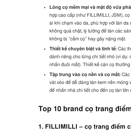
Lông cọ mềm mại và mật độ vừa phả
hợp cao cấp (như FILLIMILLI, JSM), cọ 
ái khi chạm vào da, phù hợp với làn da
không quá chặt, lý tưởng để tán các s
không bị “cắm cọ” hay gây nặng mặt.
Thiết kế chuyên biệt và tinh tế:
Các th
dành riêng cho từng chi tiết nhỏ (ví dụ:
nhấn đuôi mắt). Thiết kế cán cọ thường 
Tập trung vào cọ nền và cọ mắt:
Các 
vát xéo để dễ dàng tán kem nền mỏng và
để nhấn nhá chi tiết cho đến cọ tán lớ
Top 10 brand cọ trang điểm
1. FILLIMILLI – cọ trang điểm 