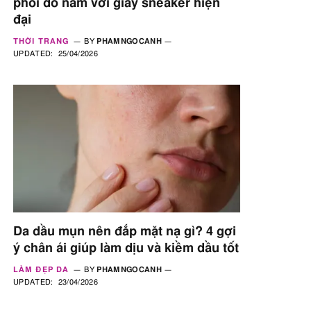
phối đồ nam với giày sneaker hiện
đại
THỜI TRANG
BY
PHAMNGOCANH
UPDATED:
25/04/2026
Da dầu mụn nên đắp mặt nạ gì? 4 gợi
ý chân ái giúp làm dịu và kiềm dầu tốt
LÀM ĐẸP DA
BY
PHAMNGOCANH
UPDATED:
23/04/2026