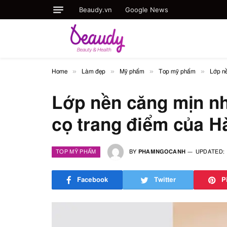
Beaudy.vn
Google News
»
»
»
»
Home
Làm đẹp
Mỹ phẩm
Top mỹ phẩm
Lớp nề
Lớp nền căng mịn nh
cọ trang điểm của Hà
TOP MỸ PHẨM
BY
PHAMNGOCANH
UPDATED:
Facebook
Twitter
P