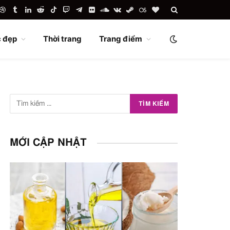
uTube
Dribbble
Tumblr
LinkedIn
Reddit
TikTok
Twitch
Telegram
Flickr
SoundCloud
VKontakte
Steam
Last.fm
BlogLovin
 đẹp
Thời trang
Trang điểm
MỚI CẬP NHẬT