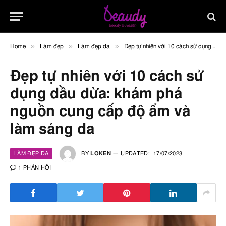
»
»
»
Home
Làm đẹp
Làm đẹp da
Đẹp tự nhiên với 10 cách sử dụng dầu dừa: khám phá nguồn cung cấp độ ẩm và làm sáng da
Đẹp tự nhiên với 10 cách sử
dụng dầu dừa: khám phá
nguồn cung cấp độ ẩm và
làm sáng da
LÀM ĐẸP DA
BY
LOKEN
UPDATED:
17/07/2023
1 PHẢN HỒI