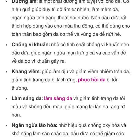
Dưỡng ẩm:
là một chất dưỡng ẩm tuyệt vời cho da. Có
hiệu quả giúp duy trì độ ẩm tự nhiên, làm mềm da,
ngăn ngừa tình trạng thoát hơi nước. Nên dầu dừa rất
thích hợp dùng vào cho mùa thu đông, có thể dùng cho
toàn thân bao gồm da cơ thể và vùng da dễ nứt nẻ.
Chống vi khuẩn:
nhờ có tính chất chống vi khuẩn nên
dầu dừa giúp ngăn ngừa mụn trứng cá và các vấn đề
về da do vi khuẩn gây ra.
Kháng viêm:
giúp làm dịu và giảm viêm nhiễm trên da,
giảm tình trạng da bị kích ứng,
phục hồi da
bị tổn
thương.
Làm sáng da:
làm sáng da
và giảm tình trạng da tối
màu và không đều màu, giúp mang lại làn da rạng rỡ
hơn.
Ngăn ngừa lão hóa:
nhờ hiệu quả chống oxy hóa và
khả năng làm săn chắc da, dầu dừa có thể giảm các