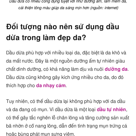
Dầu dừa có nhiều công dụng tuyệt vời như dưỡng ẩm, làm mềm da,
cải thiện tông màu giúp da sáng mịn hơn (nguồn: internet)
Đối tượng nào nên sử dụng dầu
dừa trong làm đẹp da?
Dầu dừa phù hợp với nhiều loại da, đặc biệt là da khô và
da mất nước. Đây là một nguồn dưỡng ẩm tự nhiên giàu
chất dinh dưỡng, có khả năng làm dịu và nuôi
dưỡng da
.
Dầu dừa cũng không gây kích ứng nhiều cho da, do đó
thích hợp cho
da nhạy cảm
.
Tuy nhiên, có thể dầu dừa lại không phù hợp với da dầu
và da đang có mụn. Vì dầu dừa là một loại
dầu tự nhiên
,
có thể gây tắc nghẽn lỗ chân lông và tăng cường sản xuất
bã nhờn ở cổ nang lông, dẫn đến tình trạng mụn trứng cá
hoặc bùng phát mụn sưng viêm.