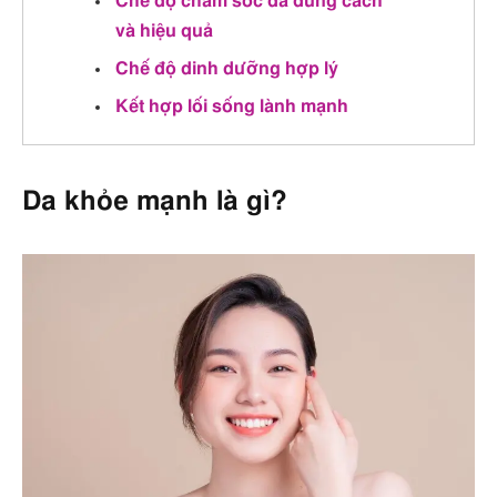
Chế độ chăm sóc da đúng cách
và hiệu quả
Chế độ dinh dưỡng hợp lý
Kết hợp lối sống lành mạnh
Da khỏe mạnh là gì?