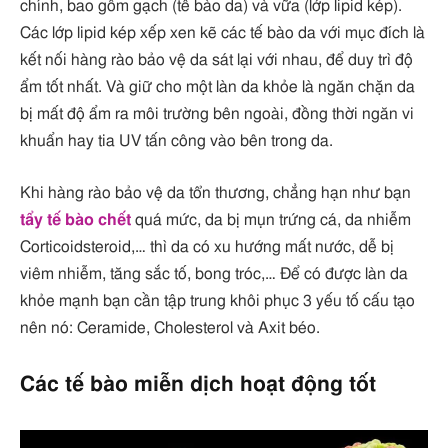
chính, bao gồm gạch (tế bào da) và vữa (lớp lipid kép).
Các lớp lipid kép xếp xen kẽ các tế bào da với mục đích là
kết nối hàng rào bảo vệ da sát lại với nhau, để duy trì độ
ẩm tốt nhất. Và giữ cho một làn da khỏe là ngăn chặn da
bị mất độ ẩm ra môi trường bên ngoài, đồng thời ngăn vi
khuẩn hay tia UV tấn công vào bên trong da.
Khi hàng rào bảo vệ da tổn thương, chẳng hạn như bạn
tẩy tế bào chết
quá mức, da bị mụn trứng cá, da nhiễm
Corticoidsteroid,… thì da có xu hướng mất nước, dễ bị
viêm nhiễm, tăng sắc tố, bong tróc,… Để có được làn da
khỏe mạnh bạn cần tập trung khôi phục 3 yếu tố cấu tạo
nên nó: Ceramide, Cholesterol và Axit béo.
Các tế bào miễn dịch hoạt động tốt