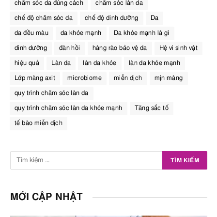
chăm sóc da đúng cách
chăm sóc làn da
chế độ chăm sóc da
chế độ dinh dưỡng
Da
da đều màu
da khỏe mạnh
Da khỏe mạnh là gì
dinh dưỡng
đàn hồi
hàng rào bảo vệ da
Hệ vi sinh vật
hiệu quả
Làn da
làn da khỏe
làn da khỏe mạnh
Lớp màng axit
microbiome
miễn dịch
mịn màng
quy trình chăm sóc làn da
quy trình chăm sóc làn da khỏe mạnh
Tăng sắc tố
tế bào miễn dịch
MỚI CẬP NHẬT