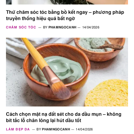
Thử chăm sóc tóc bằng bồ kết ngay – phương pháp
truyền thống hiệu quả bất ngờ
CHĂM SÓC TÓC
BY
PHAMNGOCANH
14/04/2026
Cách chọn mặt nạ đất sét cho da dầu mụn – không
bít tắc lỗ chân lông lại hút dầu tốt
LÀM ĐẸP DA
BY
PHAMNGOCANH
14/04/2026