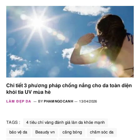
Chi tiết 3 phương pháp chống nắng cho da toàn diện
khỏi tia UV mùa hè
LÀM ĐẸP DA
BY
PHAMNGOCANH
13/04/2026
TAGS :
4 tiêu chí vàng đánh giá làn da khỏe mạnh
bảo vệ da
Beaudy vn
căng bóng
chăm sóc da