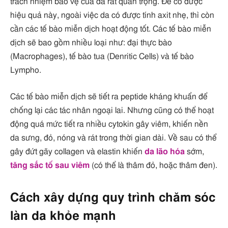
trách nhiệm bảo vệ của da rất quan trọng. Để có được
hiệu quả này, ngoài việc da có được tính axit nhẹ, thì còn
cần các tế bào miễn dịch hoạt động tốt. Các tế bào miễn
dịch sẽ bao gồm nhiều loại như: đại thực bào
(Macrophages), tế bào tua (Denritic Cells) và tế bào
Lympho.
Các tế bào miễn dịch sẽ tiết ra peptide kháng khuẩn để
chống lại các tác nhân ngoại lai. Nhưng cũng có thể hoạt
động quá mức tiết ra nhiều cytokin gây viêm, khiến nền
da sưng, đỏ, nóng và rát trong thời gian dài. Về sau có thể
gây đứt gãy collagen và elastin khiến
da lão hóa
sớm,
tăng sắc tố sau viêm
(có thể là thâm đỏ, hoặc thâm đen).
Cách xây dựng quy trình chăm sóc
làn da khỏe mạnh