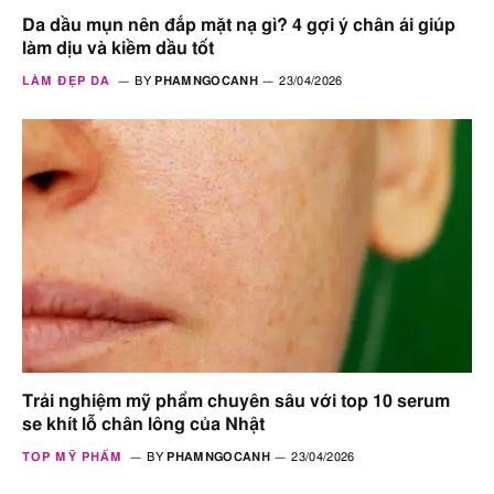
Da dầu mụn nên đắp mặt nạ gì? 4 gợi ý chân ái giúp
làm dịu và kiềm dầu tốt
LÀM ĐẸP DA
BY
PHAMNGOCANH
23/04/2026
Trải nghiệm mỹ phẩm chuyên sâu với top 10 serum
se khít lỗ chân lông của Nhật
TOP MỸ PHẨM
BY
PHAMNGOCANH
23/04/2026