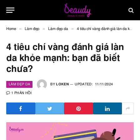
»
»
»
Home
Làm đẹp
Làm đẹp da
4 tiêu chí vàng đánh giá làn da khỏe mạnh: bạn đã biết chưa?
4 tiêu chí vàng đánh giá làn
da khỏe mạnh: bạn đã biết
chưa?
LÀM ĐẸP DA
BY
LOKEN
UPDATED:
11/11/2024
1 PHẢN HỒI