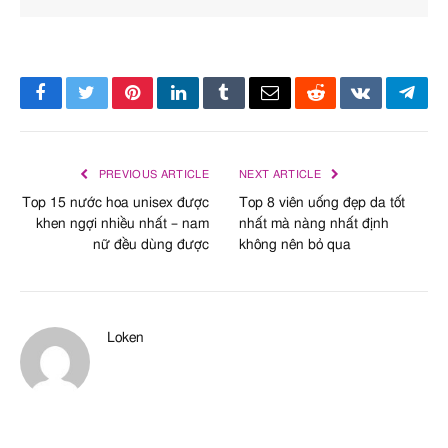
Facebook
Twitter
Pinterest
LinkedIn
Tumblr
Email
Reddit
VKontakte
Tele
PREVIOUS ARTICLE
NEXT ARTICLE
Top 15 nước hoa unisex được
Top 8 viên uống đẹp da tốt
khen ngợi nhiều nhất – nam
nhất mà nàng nhất định
nữ đều dùng được
không nên bỏ qua
Loken