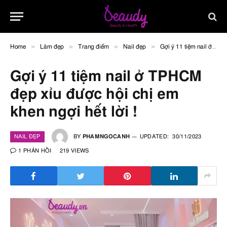
»
»
»
»
Home
Làm đẹp
Trang điểm
Nail đẹp
Gợi ý 11 tiệm nail ở TPHCM đẹp xỉu được hội chị em khen ngợi hết lời !
Gợi ý 11 tiệm nail ở TPHCM
đẹp xỉu được hội chị em
khen ngợi hết lời !
NAIL ĐẸP
BY
PHAMNGOCANH
UPDATED:
30/11/2023
1 PHẢN HỒI
219
VIEWS