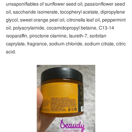
unsaponifiables of sunflower seed oil, passionflower seed
oil, saccharide isomerate, tocopheryl acetate, dipropylene
glycol, sweet orange peel oil, citronella leaf oil, peppermint
oil, polyacrylamide, cocamidopropyl betaine, C13-14
isoparaffin, piroctone olamine, laureth-7, sorbitan
caprylate, fragrance, sodium chloride, sodium citrate, citric
acid.