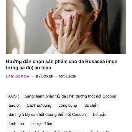
Hướng dẫn chọn sản phẩm cho da Rosacea (mụn
trứng cá đỏ) an toàn
LÀM ĐẸP DA
BY
LOKEN
05/03/2026
TAGS :
bảng thành phần tẩy da chết đường thốt nốt Cocoon
bao bì
Cách sử dụng
công dụng
da chết
đánh giá tẩy da chết đường thốt nốt Cocoon
kết cấu
lành tính
nhược điểm