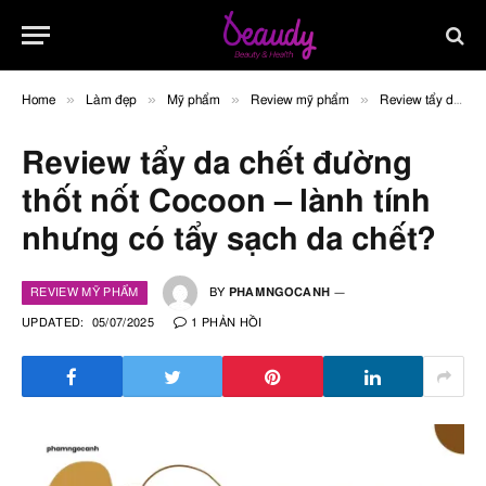
»
»
»
»
Home
Làm đẹp
Mỹ phẩm
Review mỹ phẩm
Review tẩy da chết đường thốt nốt Cocoon – lành tính nhưng có tẩy sạch da chết?
Review tẩy da chết đường
thốt nốt Cocoon – lành tính
nhưng có tẩy sạch da chết?
REVIEW MỸ PHẨM
BY
PHAMNGOCANH
UPDATED:
05/07/2025
1 PHẢN HỒI