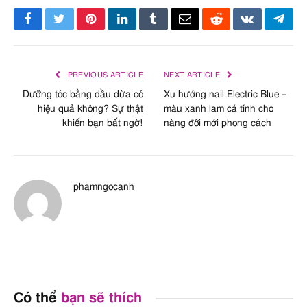
Facebook
Twitter
Pinterest
LinkedIn
Tumblr
Email
Reddit
VKontakte
Tele
PREVIOUS ARTICLE
NEXT ARTICLE
Dưỡng tóc bằng dầu dừa có
Xu hướng nail Electric Blue –
hiệu quả không? Sự thật
màu xanh lam cá tính cho
khiến bạn bất ngờ!
nàng đổi mới phong cách
phamngocanh
Có thể
bạn sẽ thích