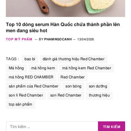
Top 10 dòng serum Hàn Quốc chứa thành phần lên
men đang siêu hot
TOP MỸ PHẨM
BY
PHAMNGOCANH
13/04/2026
TAGS :
bao bì
đánh giá thương hiệu Red Chamber
Má hồng
má hồng kem
má hồng kem Red Chamber
má hồng RED CHAMBER
Red Chamber
sản phẩm của Red Chamber
son bóng
son dưỡng
son lì Red Chamber
son Red Chamber
thương hiệu
top sản phẩm