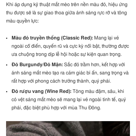
Khi áp dụng kỹ thuật mắt mèo trên nền màu đỏ, hiệu ứng
thu được sẽ là sự giao thoa giữa ánh sáng rực rỡ và tông
màu quyền lực:
Màu đỏ truyền thống (Classic Red):
Mang lại vẻ
ngoài cổ điển, quyến rũ và cực kỳ nổi bật, thường được
ưa chuộng trong dịp lễ hội hoặc sự kiện quan trọng.
Đỏ Burgundy/Đỏ Mận:
Sắc đỏ trầm hơn, kết hợp với
ánh sáng mắt mèo tạo ra cảm giác bí ẩn, sang trọng và
rất hợp với phong cách trưởng thành, quý phái.
Đỏ rượu vang (Wine Red):
Tông màu đậm, sâu, khi
có vệt sáng mắt mèo sẽ mang lại vẻ ngoài tinh tế, quý
phái, đặc biệt phù hợp với mùa Thu Đông.