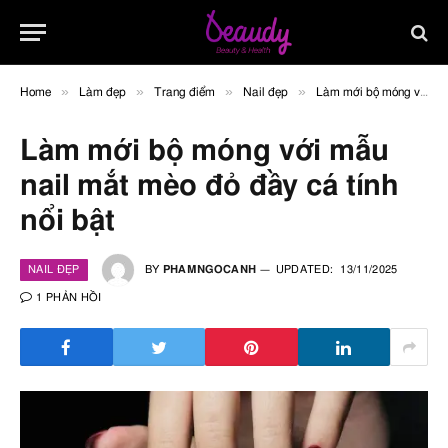
»
»
»
»
Home
Làm đẹp
Trang điểm
Nail đẹp
Làm mới bộ móng với mẫu nail mắt mèo đỏ đầy cá tính nổi bật
Làm mới bộ móng với mẫu
nail mắt mèo đỏ đầy cá tính
nổi bật
NAIL ĐẸP
BY
PHAMNGOCANH
UPDATED:
13/11/2025
1 PHẢN HỒI