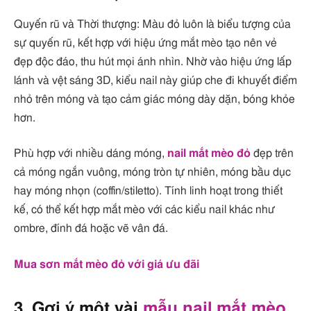
Quyến rũ và Thời thượng: Màu đỏ luôn là biểu tượng của
sự quyến rũ, kết hợp với hiệu ứng mắt mèo tạo nên vẻ
đẹp độc đáo, thu hút mọi ánh nhìn. Nhờ vào hiệu ứng lấp
lánh và vệt sáng 3D, kiểu nail này giúp che đi khuyết điểm
nhỏ trên móng và tạo cảm giác móng dày dặn, bóng khỏe
hơn.
Phù hợp với nhiều dáng móng,
nail mắt mèo đỏ
đẹp trên
cả móng ngắn vuông, móng tròn tự nhiên, móng bầu dục
hay móng nhọn (coffin/stiletto). Tính linh hoạt trong thiết
kế, có thể kết hợp mắt mèo với các kiểu nail khác như
ombre, đính đá hoặc vẽ vân đá.
Mua sơn mắt mèo đỏ với giá ưu đãi
3. Gợi ý một vài
mẫu nail mắt mèo