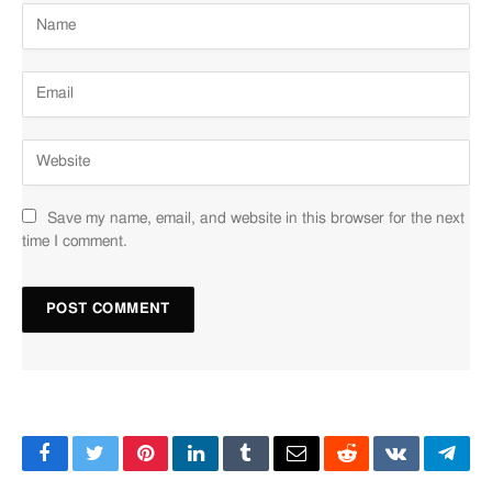
Save my name, email, and website in this browser for the next
time I comment.
Facebook
Twitter
Pinterest
LinkedIn
Tumblr
Email
Reddit
VKontakte
Tele