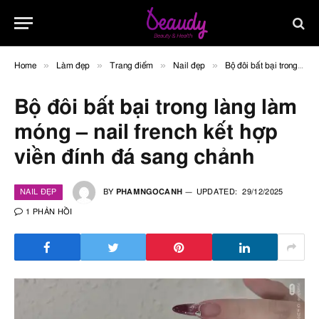
»
»
»
»
Home
Làm đẹp
Trang điểm
Nail đẹp
Bộ đôi bất bại trong làng làm móng – nail french kết hợp viền đính đá sang chảnh
Bộ đôi bất bại trong làng làm
móng – nail french kết hợp
viền đính đá sang chảnh
NAIL ĐẸP
BY
PHAMNGOCANH
UPDATED:
29/12/2025
1 PHẢN HỒI