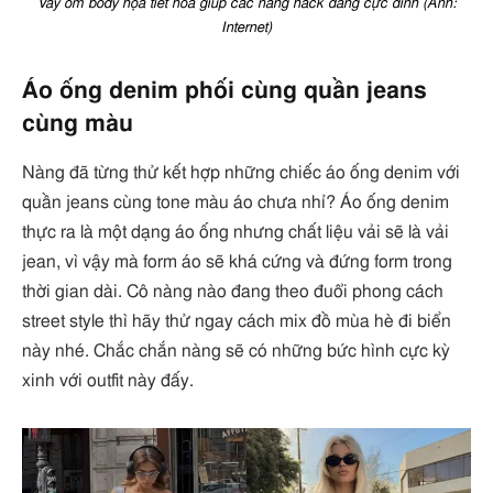
Váy ôm body họa tiết hoa giúp các nàng hack dáng cực đỉnh (Ảnh:
Internet)
Áo ống denim phối cùng quần jeans
cùng màu
Nàng đã từng thử kết hợp những chiếc áo ống denim với
quần jeans cùng tone màu áo chưa nhỉ? Áo ống denim
thực ra là một dạng áo ống nhưng chất liệu vải sẽ là vải
jean, vì vậy mà form áo sẽ khá cứng và đứng form trong
thời gian dài. Cô nàng nào đang theo đuổi phong cách
street style thì hãy thử ngay cách mix đồ mùa hè đi biển
này nhé. Chắc chắn nàng sẽ có những bức hình cực kỳ
xinh với outfit này đấy.