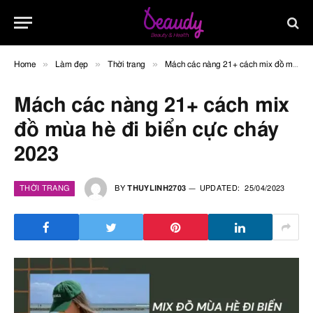
»
»
»
Home
Làm đẹp
Thời trang
Mách các nàng 21+ cách mix đồ mùa hè đi biển cực cháy 2023
Mách các nàng 21+ cách mix
đồ mùa hè đi biển cực cháy
2023
THỜI TRANG
BY
THUYLINH2703
UPDATED:
25/04/2023