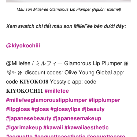
Màu son MilleFée Glamorous Lip Plumper (Nguồn: Internet)
Xem swatch chi tiết màu son MilleFée bên dưới đây:
@kiyokochiii
@Millefee / ミルフィー Glamorous Lip Plumper 🎀
🫧✨ 🎀 discount codes: Olive Young Global app:
code 𝐊𝐈𝐘𝐎𝐊𝐎𝟏𝟖 Yesstyle app: code
𝐊𝐈𝐘𝐎𝐊𝐎𝐂𝐇𝟏𝟏
#millefee
#millefeeglamorouslipplumper
#lipplumper
#lipgloss
#gloss
#glossylips
#jbeauty
#japanesebeauty
#japanesemakeup
#igarimakeup
#kawaii
#kawaiiaesthetic
#coquette
#coquetteaesthetic
#coquettecore