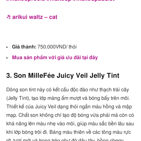
♬ arikui waltz – cat
Giá thành:
750.000VND/ thỏi
Mua sản phẩm với giá ưu đãi tại đây
3. Son MilleFée Juicy Veil Jelly Tint
Dòng son tint này có kết cấu độc đáo như thạch trái cây
(Jelly Tint), tạo lớp màng ẩm mượt và bóng bẩy trên môi.
Thiết kế của Juicy Veil dạng thỏi ngắn màu hồng và mập
mạp. Chất son không chỉ tạo độ bóng vừa phải mà còn có
khả năng lên màu nhẹ vào môi, giúp màu sắc bền lâu sau
khi lớp bóng trôi đi. Bảng màu thiên về các tông màu rực
rỡ, tươi mới và trong trẻo như đỏ dâu tây, hồng cherry,