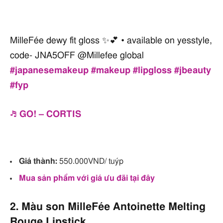
MilleFée dewy fit gloss ✨💕 • available on yesstyle,
code- JNA5OFF @Millefee global
#japanesemakeup
#makeup
#lipgloss
#jbeauty
#fyp
♬ GO! – CORTIS
Giá thành:
550.000VND/ tuýp
Mua sản phẩm với giá ưu đãi tại đây
2. Màu son MilleFée Antoinette Melting
Rouge Lipstick