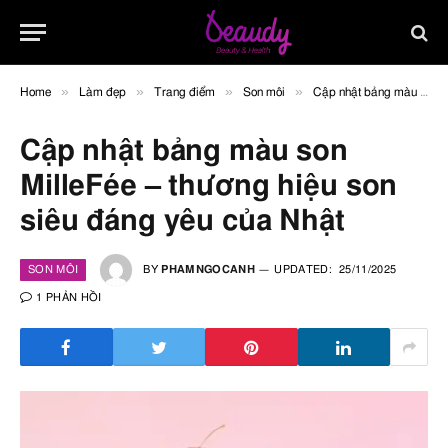
»
»
»
»
Home
Làm đẹp
Trang điểm
Son môi
Cập nhật bảng màu son MilleFée – thương hiệu son siêu đáng yêu của Nhật
Cập nhật bảng màu son
MilleFée – thương hiệu son
siêu đáng yêu của Nhật
SON MÔI
BY
PHAMNGOCANH
UPDATED:
25/11/2025
1 PHẢN HỒI