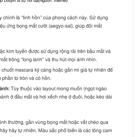
 Douyin là sự nổi bật(Nguồn: Internet)
đây chính là “linh hồn” của phong cách này. Sử dụng
ệu ứng bọng mắt cười (aegyo-sal), giúp đôi mắt
oặc kim tuyến được sử dụng rộng rãi trên bầu mắt và
mắt trông “long lanh” và thu hút mọi ánh nhìn.
 chuốt mascara kỹ càng hoặc gắn mi giả tự nhiên để
 phần to tròn và có hồn.
ánh:
Tùy thuộc vào layout mong muốn (ngọt ngào
mảnh ở đầu mắt và hơi xếch nhẹ ở đuôi, hoặc kéo dài
bình thường, gần vùng bọng mắt hoặc vắt chéo qua
hây hây tự nhiên. Màu sắc phổ biến là các tông cam