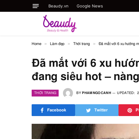
Beaudy.vn
Google News
»
»
»
Home
Làm đẹp
Thời trang
Đã mắt với 6 xu hướng m
Đã mắt với 6 xu hư
đang siêu hot – nàng
THỜI TRANG
BY
PHAMNGOCANH
UPDATED:
2
Facebook
Twitter
P