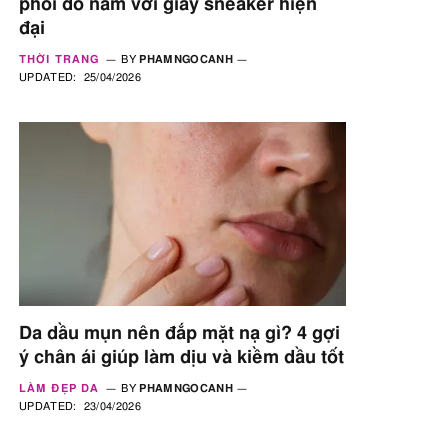
phối đồ nam với giày sneaker hiện
đại
THỜI TRANG
BY
PHAMNGOCANH
UPDATED:
25/04/2026
Da dầu mụn nên đắp mặt nạ gì? 4 gợi
ý chân ái giúp làm dịu và kiềm dầu tốt
LÀM ĐẸP DA
BY
PHAMNGOCANH
UPDATED:
23/04/2026