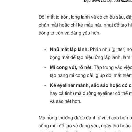
Đặc điểm nổi bật của makeup
Đôi mắt to tròn, long lanh và có chiều sâu, 
phấn mắt hoặc chì kẻ màu nâu nhạt để tạo hi
trông to tròn và đáng yêu hơn.
Nhũ mắt lấp lánh:
Phấn nhũ (glitter) h
bọng mắt để tạo hiệu ứng lấp lánh, làm 
Mi cong vút, rõ nét:
Tập trung vào việc
tạo hàng mi cong dài, giúp đôi mắt thêm
Kẻ eyeliner mảnh, sắc sảo hoặc có c
hay cá tính) mà đường eyeliner có thể 
và sắc nét hơn.
Má hồng thường được đánh ở vị trí cao hơn 
sống mũi để tạo vẻ đáng yêu, ngây thơ hoặc 