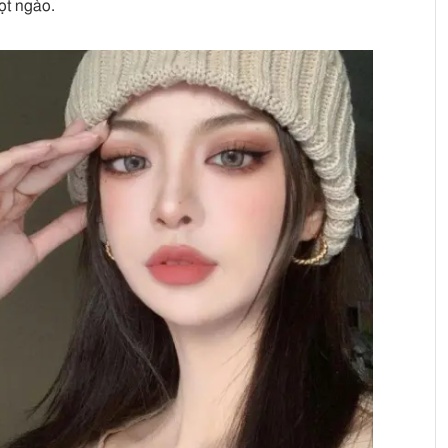
ọt ngào.