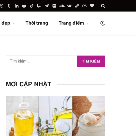
uTube
Dribbble
Tumblr
LinkedIn
Reddit
TikTok
Twitch
Telegram
Flickr
SoundCloud
VKontakte
Steam
Last.fm
BlogLovin
 đẹp
Thời trang
Trang điểm
MỚI CẬP NHẬT