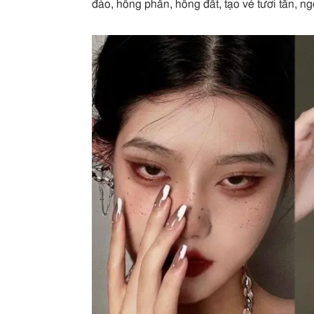
đào, hồng phấn, hồng đất, tạo vẻ tươi tắn, ng