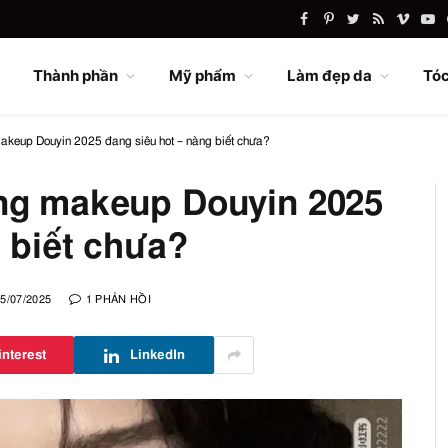
Facebook
Pinterest
Twitter
RSS
Vimeo
Yo
Thành phần
Mỹ phẩm
Làm đẹp da
Tóc
akeup Douyin 2025 đang siêu hot – nàng biết chưa?
ớng makeup Douyin 2025
 biết chưa?
5/07/2025
1 PHẢN HỒI
interest
LinkedIn