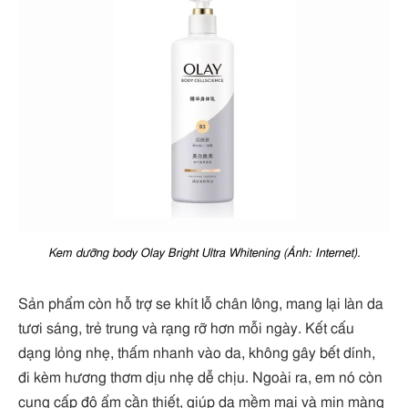
Kem dưỡng body Olay Bright Ultra Whitening (Ảnh: Internet).
Sản phẩm còn hỗ trợ se khít lỗ chân lông, mang lại làn da
tươi sáng, trẻ trung và rạng rỡ hơn mỗi ngày. Kết cấu
dạng lỏng nhẹ, thấm nhanh vào da, không gây bết dính,
đi kèm hương thơm dịu nhẹ dễ chịu. Ngoài ra, em nó còn
cung cấp độ ẩm cần thiết, giúp da mềm mại và mịn màng