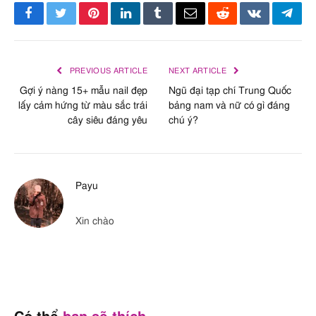
Facebook
Twitter
Pinterest
LinkedIn
Tumblr
Email
Reddit
VKontakte
Tele
PREVIOUS ARTICLE
NEXT ARTICLE
Gợi ý nàng 15+ mẫu nail đẹp
Ngũ đại tạp chí Trung Quốc
lấy cảm hứng từ màu sắc trái
bảng nam và nữ có gì đáng
cây siêu đáng yêu
chú ý?
Payu
Xin chào