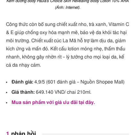
Kem dưỡng body Paula’s Choice Skin Revealing Body Lotion 10% AHA
(Ảnh: Internet).
Công thức còn bổ sung chiết xuất nho, trà xanh, Vitamin C
& E giúp chống oxy hóa mạnh mẽ, bảo vệ da khỏi tác hại
môi trường. Chiết xuất cúc La Mã hỗ trợ làm dịu da, giảm
kích ứng và mẩn đỏ. Kết cấu lotion mỏng nhẹ, thẩm thấu
nhanh, không gây nhờn rít – lý tưởng cho mọi loại da, kể
cả da nhạy cảm.
Đánh giá:
4,9/5 (601 đánh giá – Nguồn Shopee Mall)
Giá thành:
649.140 VND/ chai 210ml.
Mua sản phẩm với giá ưu đãi tại đây.
1
phản hồi