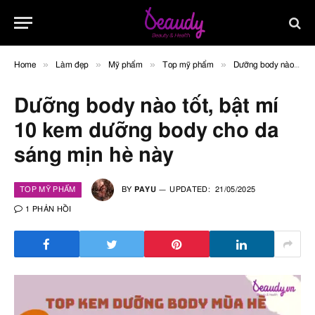
»
»
»
»
Home
Làm đẹp
Mỹ phẩm
Top mỹ phẩm
Dưỡng body nào tốt, bật mí 10 kem dưỡng body cho da sáng mịn hè này
Dưỡng body nào tốt, bật mí
10 kem dưỡng body cho da
sáng mịn hè này
TOP MỸ PHẨM
BY
PAYU
UPDATED:
21/05/2025
1 PHẢN HỒI