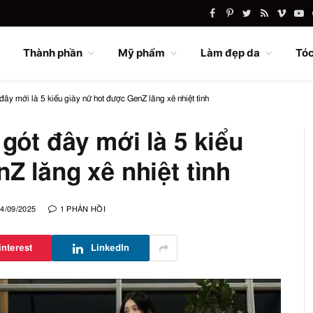
Facebook
Pinterest
Twitter
RSS
Vimeo
Yo
Thành phần
Mỹ phẩm
Làm đẹp da
Tóc
đây mới là 5 kiểu giày nữ hot được GenZ lăng xê nhiệt tình
gót đây mới là 5 kiểu
Z lăng xê nhiệt tình
4/09/2025
1 PHẢN HỒI
interest
LinkedIn