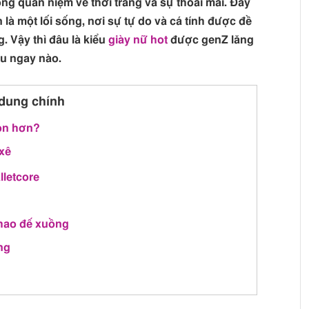
ong quan niệm về thời trang và sự thoải mái. Đây
 là một lối sống, nơi sự tự do và cá tính được đề
 Vậy thì đâu là kiểu
giày nữ hot
được genZ lăng
ểu ngay nào.
dung chính
họn hơn?
 xê
lletcore
 thao đế xuồng
ộng