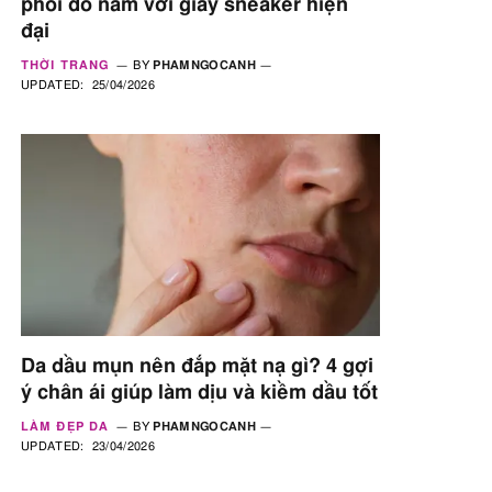
phối đồ nam với giày sneaker hiện
đại
THỜI TRANG
BY
PHAMNGOCANH
UPDATED:
25/04/2026
Da dầu mụn nên đắp mặt nạ gì? 4 gợi
ý chân ái giúp làm dịu và kiềm dầu tốt
LÀM ĐẸP DA
BY
PHAMNGOCANH
UPDATED:
23/04/2026