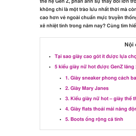
thế hệ Gen Z, phản ánh sự thay đổi lớn tr
không chỉ là một trào lưu nhất thời mà còn
cao hơn vẻ ngoài chuẩn mực truyền thống.
xê nhiệt tình trong năm nay? Cùng tìm hi
Nội 
Tại sao giày cao gót ít được lựa c
5 kiểu giày nữ hot được GenZ lăng
1. Giày sneaker phong cách ba
2. Giày Mary Janes
3. Kiểu giày nữ hot – giày thể
4. Giày flats thoải mái năng đ
5. Boots ống rộng cá tính