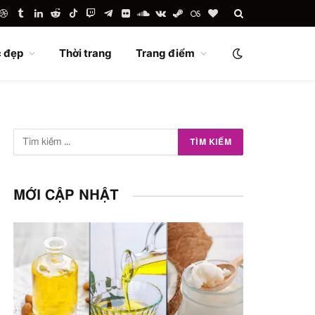
uTube
Dribbble
Tumblr
LinkedIn
Reddit
TikTok
Twitch
Telegram
Flickr
SoundCloud
VKontakte
Steam
Last.fm
BlogLovin
 đẹp
Thời trang
Trang điểm
MỚI CẬP NHẬT