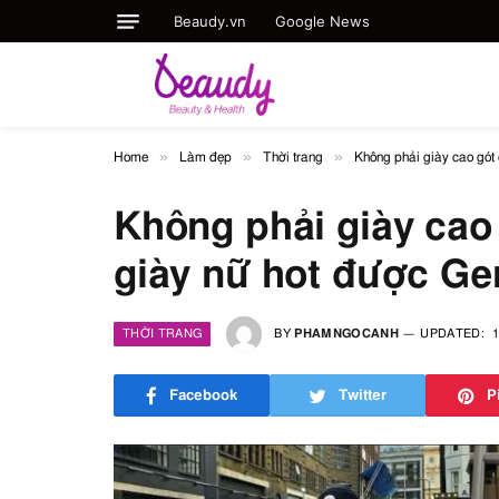
Beaudy.vn
Google News
»
»
»
Home
Làm đẹp
Thời trang
Không phải giày cao gót 
Không phải giày cao 
giày nữ hot được Gen
THỜI TRANG
BY
PHAMNGOCANH
UPDATED:
1
Facebook
Twitter
P