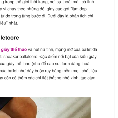
rong thế giới thời trang, nơi sự thoải mái, cá tính
y vì chạy theo những đôi giày cao gót “làm đẹp
 tự do trong từng bước đi. Dưới đây là phân tích chi
iều” nhất.
letcore
a
giày thể thao
và nét nữ tính, mộng mơ của ballet đã
: sneaker balletcore. Đặc điểm nổi bật của kiểu giày
của giày thể thao (như đế cao su, form dáng thoải
 múa ballet như dây buộc ruy băng mềm mại, chất liệu
ày còn có thêm các chi tiết thắt nơ nhỏ xinh, tạo cảm