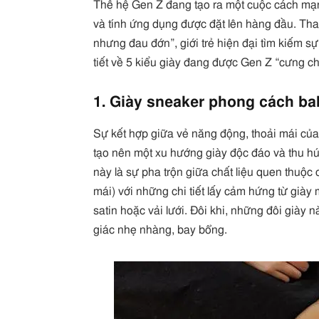
Thế hệ Gen Z đang tạo ra một cuộc cách mạng t
và tính ứng dụng được đặt lên hàng đầu. Tha
nhưng đau đớn”, giới trẻ hiện đại tìm kiếm sự
tiết về 5 kiểu giày đang được Gen Z “cưng ch
1. Giày sneaker phong cách bal
Sự kết hợp giữa vẻ năng động, thoải mái củ
tạo nên một xu hướng giày độc đáo và thu hút
này là sự pha trộn giữa chất liệu quen thuộc 
mái) với những chi tiết lấy cảm hứng từ giày
satin hoặc vải lưới. Đôi khi, những đôi giày n
giác nhẹ nhàng, bay bổng.