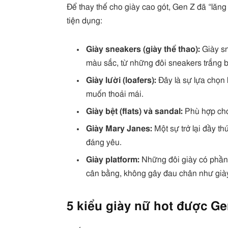
Để thay thế cho giày cao gót, Gen Z đã “lăng
tiện dụng:
Giày sneakers (giày thể thao):
Giày sn
màu sắc, từ những đôi sneakers trắng 
Giày lười (loafers):
Đây là sự lựa chọn
muốn thoải mái.
Giày bệt (flats) và sandal:
Phù hợp cho
Giày Mary Janes:
Một sự trở lại đầy th
đáng yêu.
Giày platform:
Những đôi giày có phần
cân bằng, không gây đau chân như giày
5 kiểu giày nữ hot được Ge