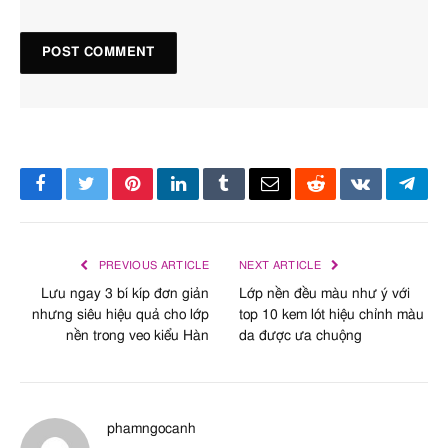
Facebook
Twitter
Pinterest
LinkedIn
Tumblr
Email
Reddit
VKontakte
Tele
PREVIOUS ARTICLE
NEXT ARTICLE
Lưu ngay 3 bí kíp đơn giản
Lớp nền đều màu như ý với
nhưng siêu hiệu quả cho lớp
top 10 kem lót hiệu chỉnh màu
nền trong veo kiểu Hàn
da được ưa chuộng
phamngocanh