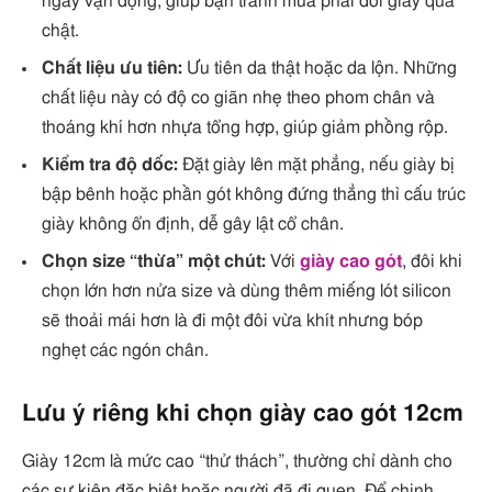
ngày vận động, giúp bạn tránh mua phải đôi giày quá
chật.
Chất liệu ưu tiên:
Ưu tiên da thật hoặc da lộn. Những
chất liệu này có độ co giãn nhẹ theo phom chân và
thoáng khí hơn nhựa tổng hợp, giúp giảm phồng rộp.
Kiểm tra độ dốc:
Đặt giày lên mặt phẳng, nếu giày bị
bập bênh hoặc phần gót không đứng thẳng thì cấu trúc
giày không ổn định, dễ gây lật cổ chân.
Chọn size “thừa” một chút:
Với
giày cao gót
, đôi khi
chọn lớn hơn nửa size và dùng thêm miếng lót silicon
sẽ thoải mái hơn là đi một đôi vừa khít nhưng bóp
nghẹt các ngón chân.
Lưu ý riêng khi chọn giày cao gót 12cm
Giày 12cm là mức cao “thử thách”, thường chỉ dành cho
các sự kiện đặc biệt hoặc người đã đi quen. Để chinh