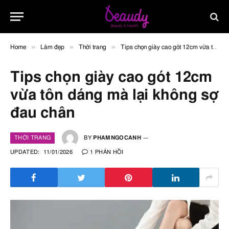
»
»
»
Home
Làm đẹp
Thời trang
Tips chọn giày cao gót 12cm vừa tôn dáng mà lại không sợ đau chân
Tips chọn giày cao gót 12cm
vừa tôn dáng mà lại không sợ
đau chân
THỜI TRANG
BY
PHAMNGOCANH
UPDATED:
11/01/2026
1 PHẢN HỒI