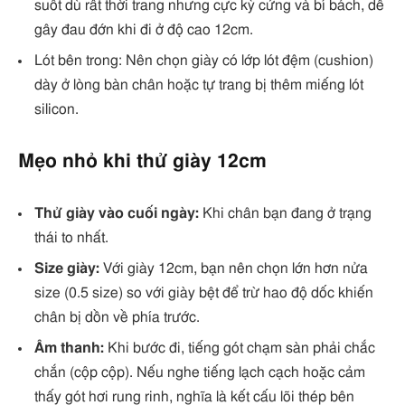
suốt dù rất thời trang nhưng cực kỳ cứng và bí bách, dễ
gây đau đớn khi đi ở độ cao 12cm.
Lót bên trong: Nên chọn giày có lớp lót đệm (cushion)
dày ở lòng bàn chân hoặc tự trang bị thêm miếng lót
silicon.
Mẹo nhỏ khi thử giày 12cm
Thử giày vào cuối ngày:
Khi chân bạn đang ở trạng
thái to nhất.
Size giày:
Với giày 12cm, bạn nên chọn lớn hơn nửa
size (0.5 size) so với giày bệt để trừ hao độ dốc khiến
chân bị dồn về phía trước.
Âm thanh:
Khi bước đi, tiếng gót chạm sàn phải chắc
chắn (cộp cộp). Nếu nghe tiếng lạch cạch hoặc cảm
thấy gót hơi rung rinh, nghĩa là kết cấu lõi thép bên