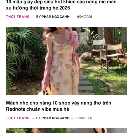
10 mẫu giày dép siêu hot khiến các nàng mê mẩn –
xu hướng thời trang hè 2026
THỜI TRANG
BY
PHAMNGOCANH
16/04/2026
Mách nhỏ cho nàng 10 shop váy nàng thơ trên
Rednote chuẩn vibe mùa hè
THỜI TRANG
BY
PHAMNGOCANH
11/04/2026