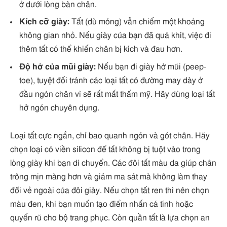
ở dưới lòng bàn chân.
Kích cỡ giày:
Tất (dù mỏng) vẫn chiếm một khoảng
không gian nhỏ. Nếu giày của bạn đã quá khít, việc đi
thêm tất có thể khiến chân bị kích và đau hơn.
Độ hở của mũi giày:
Nếu bạn đi giày hở mũi (peep-
toe), tuyệt đối tránh các loại tất có đường may dày ở
đầu ngón chân vì sẽ rất mất thẩm mỹ. Hãy dùng loại tất
hở ngón chuyên dụng.
Loại tất cực ngắn, chỉ bao quanh ngón và gót chân. Hãy
chọn loại có viền silicon để tất không bị tuột vào trong
lòng giày khi bạn di chuyển. Các đôi tất màu da giúp chân
trông mịn màng hơn và giảm ma sát mà không làm thay
đổi vẻ ngoài của đôi giày. Nếu chọn tất ren thì nên chọn
màu đen, khi bạn muốn tạo điểm nhấn cá tính hoặc
quyến rũ cho bộ trang phục. Còn quần tất là lựa chọn an