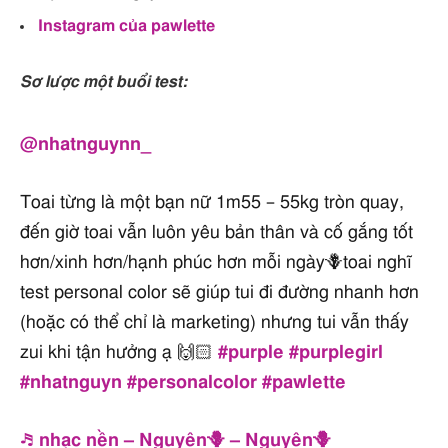
Instagram của pawlette
Sơ lược một buổi test:
@nhatnguynn_
Toai từng là một bạn nữ 1m55 – 55kg tròn quay,
đến giờ toai vẫn luôn yêu bản thân và cố gắng tốt
hơn/xinh hơn/hạnh phúc hơn mỗi ngày🪻toai nghĩ
test personal color sẽ giúp tui đi đường nhanh hơn
(hoặc có thể chỉ là marketing) nhưng tui vẫn thấy
zui khi tận hưởng ạ 🙌🏻
#purple
#purplegirl
#nhatnguyn
#personalcolor
#pawlette
♬ nhạc nền – Nguyên🪻 – Nguyên🪻