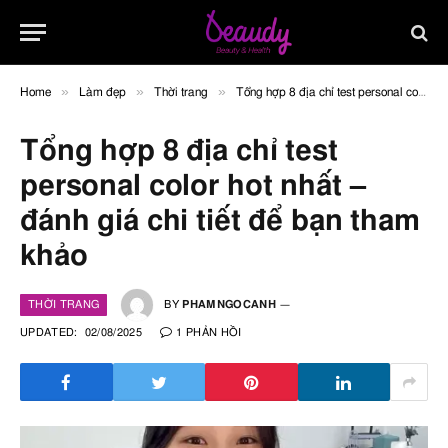
»
»
»
Home
Làm đẹp
Thời trang
Tổng hợp 8 địa chỉ test personal color hot nhất – đánh giá chi tiết để bạn tham khảo
Tổng hợp 8 địa chỉ test
personal color hot nhất –
đánh giá chi tiết để bạn tham
khảo
THỜI TRANG
BY
PHAMNGOCANH
UPDATED:
02/08/2025
1 PHẢN HỒI