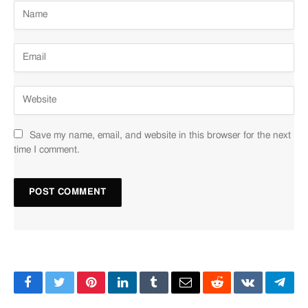
Save my name, email, and website in this browser for the next
time I comment.
Facebook
Twitter
Pinterest
LinkedIn
Tumblr
Email
Reddit
VKontakte
Tele