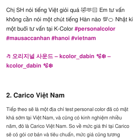
Chị SH nói tiếng Việt giỏi quá 🤣🫶🏻 Em tư vấn
không cần nói một chút tiếng Hàn nào 💯🍊 Nhật kí
một buổi tư vấn tại K-Color
#personalcolor
#mausaccanhan
#hanoi
#vietnam
♬ 오리지널 사운드 – kcolor_dabin 🫧❄️ –
kcolor_dabin 🫧❄️
2. Carico Việt Nam
Tiếp theo sẽ là một địa chỉ test personal color đã có mặt
khá sớm tại Việt Nam, và cũng có kinh nghiệm nhiều
năm, đó là Carico Việt Nam. So về mức giá thì tại Carico
sẽ có gói cơ bản và tiêu chuẩn, mức giá cũng tương