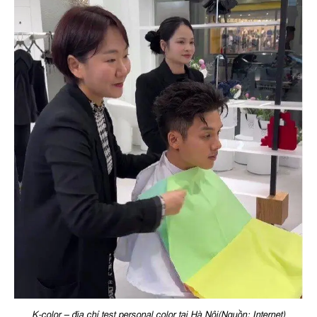
K-color – địa chỉ test personal color tại Hà Nội(Nguồn: Internet)