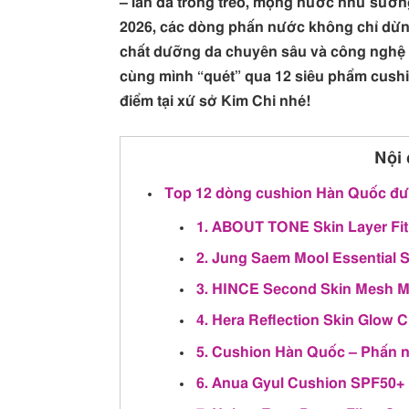
– làn da trong trẻo, mọng nước như sươn
2026, các dòng phấn nước không chỉ dừng
chất dưỡng da chuyên sâu và công nghệ “
cùng mình “quét” qua 12 siêu phẩm cus
điểm tại xứ sở Kim Chi nhé!
Nội 
Top 12 dòng cushion Hàn Quốc đ
1. ABOUT TONE Skin Layer Fi
2. Jung Saem Mool Essential 
3. HINCE Second Skin Mesh M
4. Hera Reflection Skin Glow 
5. Cushion Hàn Quốc – Phấn 
6. Anua Gyul Cushion SPF50+