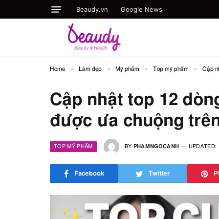
Beaudy.vn
Google News
»
»
»
»
Home
Làm đẹp
Mỹ phẩm
Top mỹ phẩm
Cập nh
Cập nhật top 12 dòn
được ưa chuộng trên
TOP MỸ PHẨM
BY
PHAMNGOCANH
UPDATED:
Facebook
Twitter
P