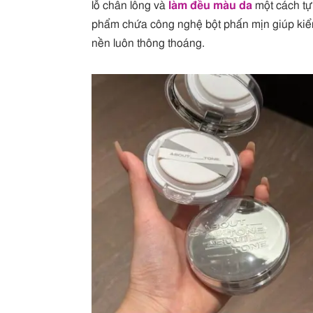
lỗ chân lông và
làm đều màu da
một cách tự
phẩm chứa công nghệ bột phấn mịn giúp kiể
nền luôn thông thoáng.