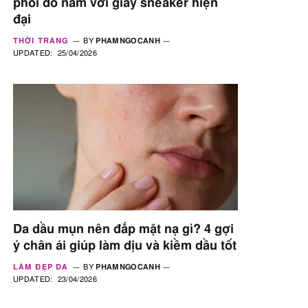
phối đồ nam với giày sneaker hiện
đại
THỜI TRANG
BY
PHAMNGOCANH
UPDATED:
25/04/2026
Da dầu mụn nên đắp mặt nạ gì? 4 gợi
ý chân ái giúp làm dịu và kiềm dầu tốt
LÀM ĐẸP DA
BY
PHAMNGOCANH
UPDATED:
23/04/2026