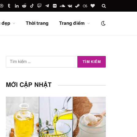
uTube
Dribbble
Tumblr
LinkedIn
Reddit
TikTok
Twitch
Telegram
Flickr
SoundCloud
VKontakte
Steam
Last.fm
BlogLovin
 đẹp
Thời trang
Trang điểm
MỚI CẬP NHẬT