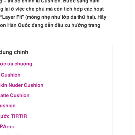
g – thì đó chính là Cushion. Bước sang năm
 lại ở việc che phủ mà còn tích hợp các hoạt
Layer Fit” (mỏng nhẹ như lớp da thứ hai). Hãy
hion Hàn Quốc đang dẫn đầu xu hướng trang
dung chính
ược ưa chuộng
t Cushion
Skin Nuder Cushion
atte Cushion
Cushion
nước TIRTIR
 PA+++