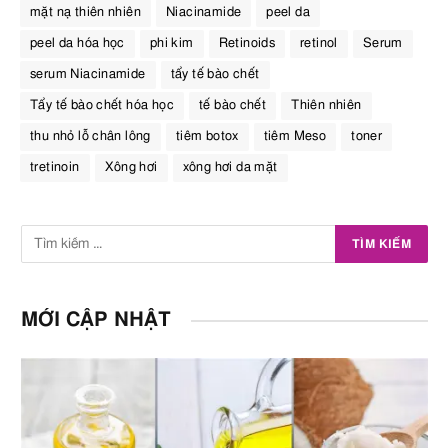
mặt nạ thiên nhiên
Niacinamide
peel da
peel da hóa học
phi kim
Retinoids
retinol
Serum
serum Niacinamide
tẩy tế bào chết
Tẩy tế bào chết hóa học
tế bào chết
Thiên nhiên
thu nhỏ lỗ chân lông
tiêm botox
tiêm Meso
toner
tretinoin
Xông hơi
xông hơi da mặt
MỚI CẬP NHẬT