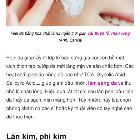
Peel da bằng hóa chất là rút ngắn thời gian
cải thiện lỗ chân lông
(Ảnh: Canva)
Peel da giúp lấy đi lớp tế bào sừng già cõi trên bề mặt,
kích thích tạo ra lớp da mới láng mịn và săn chắc hơn. Các
hoạt chất peel da nồng độ cao như TCA, Glycolic Acid,
Salicylic Acid,… giúp giảm dầu nhờn,
làm sáng da
và thu
nhỏ lỗ chân lông. Hiệu quả rất tốt chỉ sau lần peel đầu tiên
đã thấy da sạch, mịn màng hơn. Tuy nhiên, hãy lựa chọn
phòng khám có bác sĩ hoặc kỹ thuật viên có tay nghề cao
để thực hiện.
Lăn kim, phi kim