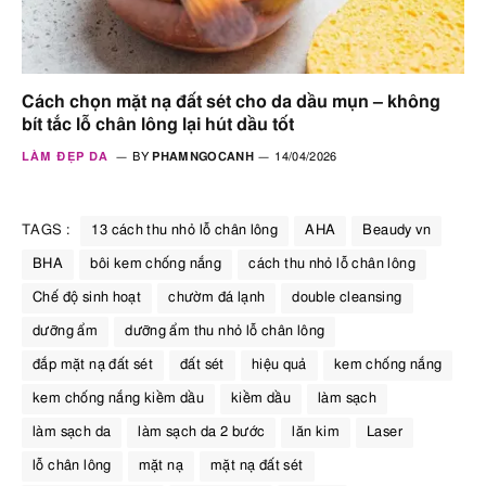
Cách chọn mặt nạ đất sét cho da dầu mụn – không
bít tắc lỗ chân lông lại hút dầu tốt
LÀM ĐẸP DA
BY
PHAMNGOCANH
14/04/2026
TAGS :
13 cách thu nhỏ lỗ chân lông
AHA
Beaudy vn
BHA
bôi kem chống nắng
cách thu nhỏ lỗ chân lông
Chế độ sinh hoạt
chườm đá lạnh
double cleansing
dưỡng ẩm
dưỡng ẩm thu nhỏ lỗ chân lông
đắp mặt nạ đất sét
đất sét
hiệu quả
kem chống nắng
kem chống nắng kiềm dầu
kiềm dầu
làm sạch
làm sạch da
làm sạch da 2 bước
lăn kim
Laser
lỗ chân lông
mặt nạ
mặt nạ đất sét