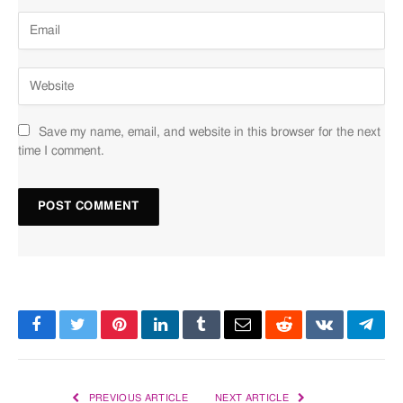
Save my name, email, and website in this browser for the next
time I comment.
Facebook
Twitter
Pinterest
LinkedIn
Tumblr
Email
Reddit
VKontakte
Tele
PREVIOUS ARTICLE
NEXT ARTICLE