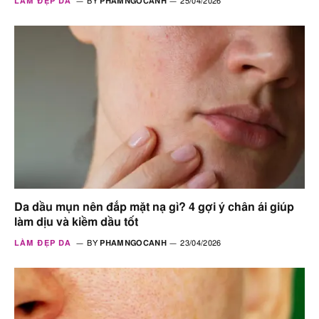
LÀM ĐẸP DA
BY
PHAMNGOCANH
25/04/2026
Da dầu mụn nên đắp mặt nạ gì? 4 gợi ý chân ái giúp
làm dịu và kiềm dầu tốt
LÀM ĐẸP DA
BY
PHAMNGOCANH
23/04/2026