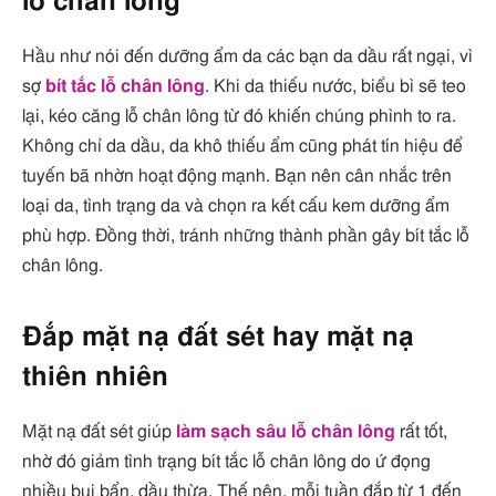
lỗ chân lông
Hầu như nói đến dưỡng ẩm da các bạn da dầu rất ngại, vì
sợ
bít tắc lỗ chân lông
. Khi da thiếu nước, biểu bì sẽ teo
lại, kéo căng lỗ chân lông từ đó khiến chúng phình to ra.
Không chỉ da dầu, da khô thiếu ẩm cũng phát tín hiệu để
tuyến bã nhờn hoạt động mạnh. Bạn nên cân nhắc trên
loại da, tình trạng da và chọn ra kết cấu kem dưỡng ẩm
phù hợp. Đồng thời, tránh những thành phần gây bít tắc lỗ
chân lông.
Đắp mặt nạ đất sét hay mặt nạ
thiên nhiên
Mặt nạ đất sét giúp
làm sạch sâu lỗ chân lông
rất tốt,
nhờ đó giảm tình trạng bít tắc lỗ chân lông do ứ đọng
nhiều bụi bẩn, dầu thừa. Thế nên, mỗi tuần đắp từ 1 đến