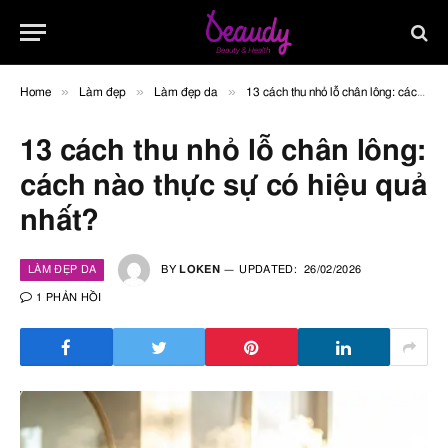
»
»
»
Home
Làm đẹp
Làm đẹp da
13 cách thu nhỏ lỗ chân lông: cách nào thực sự có hiệu quả nhất?
13 cách thu nhỏ lỗ chân lông:
cách nào thực sự có hiệu quả
nhất?
LÀM ĐẸP DA
BY
LOKEN
UPDATED:
26/02/2026
1 PHẢN HỒI